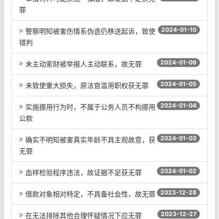
罪
2024-01-10
警察明知被害伤情系伪造仍移送起诉，致使
错判
2024-01-09
未主动索财被举报人主动联系，故无罪
2024-01-05
未致使重大损失，原法官滥用职权获无罪
2024-01-04
实施挪用行为时，不属于公务人员不构挪用
公款
2024-01-03
确实不明知被害真实年龄不具主观故意，获
无罪
2024-01-02
血样检验程序违法，故证据不足获无罪
2023-12-28
借款对象相对特定，不具备社会性，故无罪
2023-12-27
在无法排除其他合理怀疑情况下应无罪