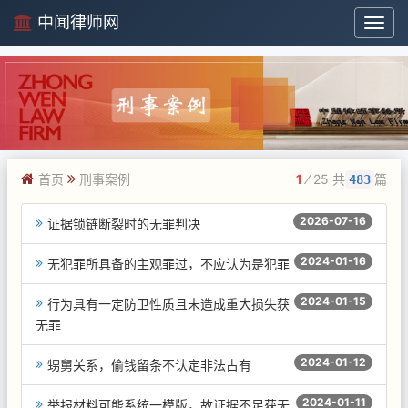
中闻律师网
中
闻
律
师
网
首页
刑事案例
1
⁄ 25 共
篇
483
2026-07-16
证据锁链断裂时的无罪判决
2024-01-16
无犯罪所具备的主观罪过，不应认为是犯罪
2024-01-15
行为具有一定防卫性质且未造成重大损失获
无罪
2024-01-12
甥舅关系，偷钱留条不认定非法占有
2024-01-11
举报材料可能系统一模版，故证据不足获无