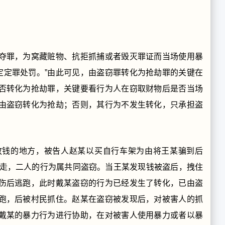
抢夺罪，为窝藏赃物、抗拒抓捕或者毁灭罪证而当场使用暴
定定罪处罚。”由此可见，由盗窃罪转化为抢劫罪的关键在
否转化为抢劫罪，关键要看行为人在窃取财物后是否当场
由盗窃转化为抢劫；否则，其行为不发生转化，只承担盗
放钱的地方，被告人赵某以买自行车架为由将王某骗到后
盗走，二人的行为属共同盗窃。当王某发现钱被盗后，拽住
伤后逃跑，此时戴某盗窃的行为已经发生了转化，已由盗
跑，后被村民抓住。赵某在盗窃被发现后，对被害人的抓
戴某的暴力行为进行协助，在对被害人使用暴力或者以暴