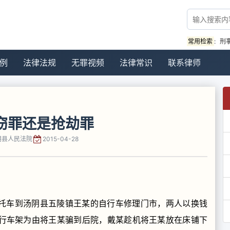
常用检索
:
刑
例
法律法规
无罪视频
法律常识
联系律师
窃罪还是抢劫罪
阴县人民法院
2015-04-28
骑摩托车到汤阴县五陵镇王某的自行车修理门市，两人以换钱
行车架为由将王某骗到后院，戴某趁机将王某放在床铺下