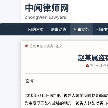
中闻律师网
ZhongWen Lawyers
网站首页
刑事动态
刑事实务
刑事案
首页
刑事实务
>正文
赵某属盗
Stone
汤
[案情]
2010年7月5日9时许，被告人戴某伙同赵某
为由发现王某存放钱的地方，被告人赵某以买自