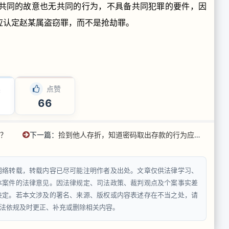
共同的故意也无共同的行为，不具备共同犯罪的要件，因
应认定赵某属盗窃罪，而不是抢劫罪。
读
点赞
66
”？
下一篇：
捡到他人存折，知道密码取出存款的行为应如何定性
网络转载，转载内容已尽可能注明作者及出处。文章仅供法律学习、
体案件的法律意见。因法律规定、司法政策、裁判观点及个案事实差
决定。若本文涉及的署名、来源、版权或内容表述存在不当之处，请
法依规及时更正、补充或删除相关内容。