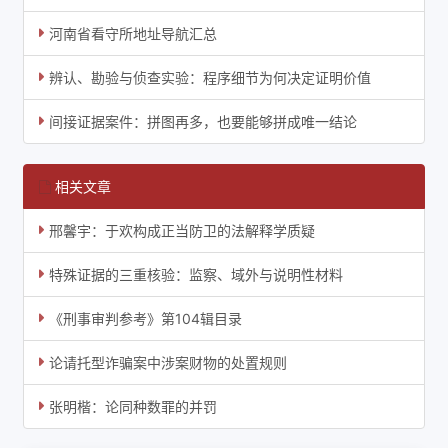
河南省看守所地址导航汇总
辨认、勘验与侦查实验：程序细节为何决定证明价值
间接证据案件：拼图再多，也要能够拼成唯一结论
相关文章
邢馨宇：于欢构成正当防卫的法解释学质疑
特殊证据的三重核验：监察、域外与说明性材料
《刑事审判参考》第104辑目录
论请托型诈骗案中涉案财物的处置规则
张明楷：论同种数罪的并罚