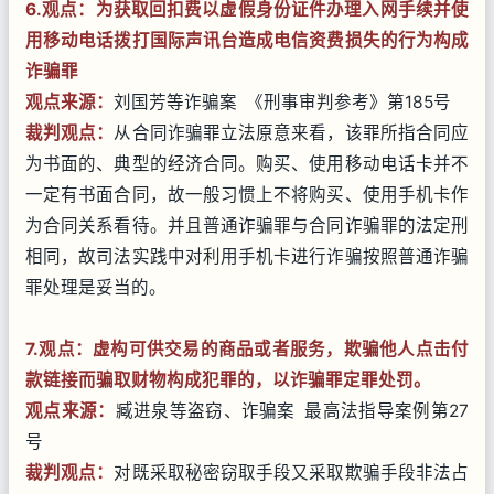
6.观点：
为获取回扣费以虚假身份证件办理入网手续并使
用移动电话拨打国际声讯台造成电信资费损失的行为
构成
诈骗罪
观点来源：
刘国芳等诈骗案 《刑事审判参考》第185号
裁判观点：
从合同诈骗罪立法原意来看，该罪所指合同应
为书面的、典型的经济合同。购买、使用移动电话卡并不
一定有书面合同，故一般习惯上不将购买、使用手机卡作
为合同关系看待。并且普通诈骗罪与合同诈骗罪的法定刑
相同，故司法实践中对利用手机卡进行诈骗按照普通诈骗
罪处理是妥当的。
7
.观点：虚构可供交易的商品或者服务，欺骗他人点击付
款链接而骗取财物构成犯罪的，以诈骗罪定罪处罚。
观点来源：
臧进泉等盗窃、诈骗案 最高法指导案例第27
号
裁判观点：
对既采取秘密窃取手段又采取欺骗手段非法占