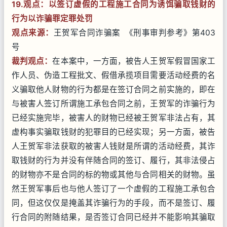
19.观点：以签订虚假的工程施工合同为诱饵骗取钱财的
行为以
诈骗罪
定罪处罚
观点来源：
王贺军合同诈骗案 《刑事审判参考》第403
号
裁判观点：
在本案中，一方面，被告人王贺军假冒国家工
作人员、伪造工程批文、假借承揽项目需要活动经费的名
义骗取他人财物的行为都是在签订合同之前实施的，即在
与被害人签订所谓施工承包合同之前，王贺军的诈骗行为
已经实施完毕，被害人的财物已经被王贺军非法占有，其
虚构事实骗取钱财的犯罪目的已经实现；另一方面，被告
人王贺军非法获取的被害人钱财是所谓的活动经费，其诈
取钱财的行为并没有伴随合同的签订、履行，其非法侵占
的财物亦不是合同的标的物或其他与合同相关的财物。虽
然王贺军事后也与他人签订了一个虚假的工程施工承包合
同，但这仅仅是掩盖其诈骗行为的手段，而不是签订、履
行合同的附随结果，是否签订合同已经并不能影响其骗取