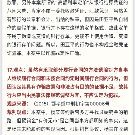
款罪。另外本案所谓的“高额利率定单”从银行结算凭证的
范围来看，肯定不属于委托收款凭证、汇款凭证，虽然盖
有银行的公章和会计、出纳的私章，但因是田亚平私自制
作的虚假单据，银行并不存在这样的定单格式，故此定单
不属于伪造或变造的银行存单，更谈不上使用伪造、变造
的银行存单问题。所以，田亚平的行为也不构成金融凭证
诈骗罪。本案中以诈骗罪定性正确。
17.观点：虽然有采取部分履行合同的方法诱骗对方当事
人继续履行合同和未按合同约定时间履行合同的行为，但
因认定其具有诈骗故意和非法占有目的的证据不足，故其
行为应当由民事法律规范调整为宜，不应认定为犯罪。
观点来源：（
2015）鄂孝感中刑初字第00006号
裁判观点：
本案中，杨某签约后曾多方寻找过硬钨金的销
路，但硬钨金“有价无市”是合同当事方都明知的事实，这
是杨某未能履约的客观原因。根据销售协议，杨某在收到