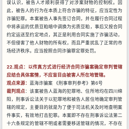
误认识，被告人才顺利获得了对涉案财物的控制权。因
此，被告人的行为在本质上符合诈骗的特征，应当定性为
诈骗犯罪。本案被告人事先签订合同，并在履行合同过程
中将承运的优质豆粕暗中调换为劣质豆粕，事后又按合同
约定运送至约定地点，其正是利用合同实施了诈骗活动，
不但侵害了他人财物的所有权，而且严重扰乱了正常的市
场经济秩序。应当按照合同诈骗罪定罪处罚。
22.观点：以传真方式进行经济合同诈骗案确定审判管辖
应结合具体案情，不应盲目由被害人所在地管辖。
观点来源：
蓝海诈骗案 《刑事审判参考》第6号
裁判观点
：该案被告人蓝海的犯罪地、住所地均在四川绵
阳，刑事诉讼法关于以犯罪地和被告人居住地确定审判管
辖的规定，主要目的就是为了便于司法机关及时地查明案
件事实，有效地打击犯罪。本案即不存在刑事诉讼法第二
十六条规定的管辖不明或者需要移送管辖的情况，不存在