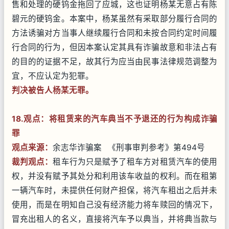
售和处理的硬钨金拖回了应城，这也证明杨某无意占有陈
碧元的硬钨金。本案中，杨某虽然有采取部分履行合同的
方法诱骗对方当事人继续履行合同和未按合同约定时间履
行合同的行为，但因本案认定其具有诈骗故意和非法占有
的目的的证据不足，故其行为应当由民事法律规范调整为
宜，不应认定为犯罪。
判决被告人杨某无罪。
18.观点：将租赁来的汽车典当不予退还的行为构成诈骗
罪
观点来源：
余志华诈骗案 《刑事审判参考》第494号
裁判观点：
租车行为只是赋予了租车方对租赁汽车的使用
权，并没有赋予其处分和利用该车收益的权利。而在租第
一辆汽车时，未提供任何财产担保，将汽车租出之后并未
使用，而是在明知自己没有经济能力将车赎回的情况下，
冒充出租人的名义，直接将汽车予以典当，并将典当款与