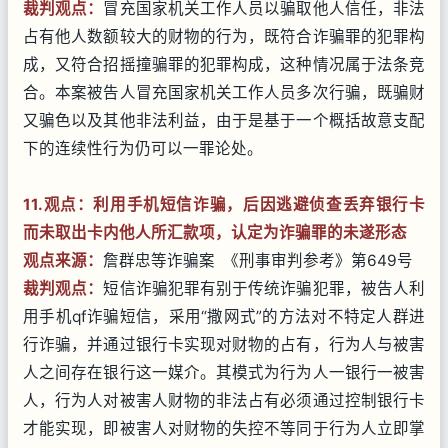
裁判观点：
冒充国家机关工作人员以骗取他人信任，非法
占有他人数额较大的财物的行为，既符合诈骗罪的犯罪构
成，又符合招摇撞骗罪的犯罪构成，这种情况属于法条竞
合。本案被告人冒充国家机关工作人员多次行骗，既骗财
又骗色以及其他非法利益，由于是基于一个概括故意支配
下的连续性行为仍可以一罪论处。
11.观点：利用手机短信诈骗，后因逃避侦查丢弃银行卡
而未取出卡内他人所汇款项，认定为诈骗罪的未遂形态
观点来源：
詹群忠等诈骗案 《刑事审判参考》第649号
裁判观点：
短信诈骗犯罪有别于传统诈骗犯罪，被告人利
用手机qf诈骗短信，采用“撒网式”的方法对不特定人群进
行诈骗，并通过银行卡实现对财物的占有，行为人与被害
人之间存在银行这一媒介。其模式为行为人一银行一被害
人，行为人对被害人财物的非法占有必须通过控制银行卡
才能实现，即被害人对财物的失控不等同于行为人立即掌