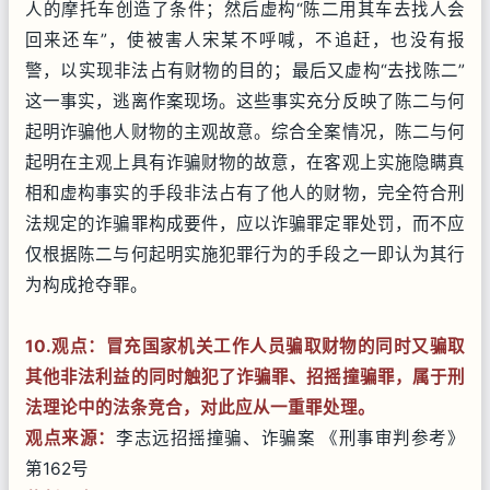
人的摩托车创造了条件；然后虚构“陈二用其车去找人会
回来还车”，使被害人宋某不呼喊，不追赶，也没有报
警，以实现非法占有财物的目的；最后又虚构“去找陈二”
这一事实，逃离作案现场。这些事实充分反映了陈二与何
起明诈骗他人财物的主观故意。综合全案情况，陈二与何
起明在主观上具有诈骗财物的故意，在客观上实施隐瞒真
相和虚构事实的手段非法占有了他人的财物，完全符合刑
法规定的诈骗罪构成要件，应以诈骗罪定罪处罚，而不应
仅根据陈二与何起明实施犯罪行为的手段之一即认为其行
为构成抢夺罪。
10.观点：
冒充
国家机关工作人员骗取财物的同时又骗取
其他非法利益的同时触犯了
诈骗罪、招摇撞骗罪
，属于刑
法理论中的法条竞合
，对此应从一重罪处理。
观点来源：
李志远招摇撞骗、诈骗案 《刑事审判参考》
第162号