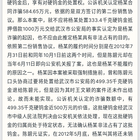
硬钨金后，享有对硬钨金的处置权。公诉机关认定杨某合
同诈骗584.65万元，依据的是双方签订的第二份销售协
议。那么本案中，就不应将杨某处置333.4千克硬钨金抵
押借款1000万元交给武汉市公安局的事实认定为是杨某
诈骗的起因，也不应由此推定杨某具有非法占有的目的。
依照第二份销售协议，杨某的履约时间分别是在2012年7
月31日前和同年10月1日前这两个时间，但是陈碧元却在
当年6月11日即向公安机关报了案，这也是杨某不能履约
的原因之一。杨某因本案被采取强制措施前，曾和陈碧元
口头协商过要将处置给武汉市公安局的499.35千克硬钨
金退给陈碧元，但是因为其时王文颖的案件还未作出结
论，故而未能实现。公诉机关认定的诈骗数额中，有
499.35千克硬钨金近500万元的价值，这批硬钨金经武汉
市中级人民法院判决由公安机关依法处理，现在这批硬钨
金的归属尚处于待定状态，无法确认杨某非法占有了这批
钨金。陈碧元证实，在2012年5月底，杨某叫其将还未销