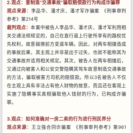
2.观点：意制造“交通事故”骗取赔偿款行为构成诈骗罪
观点来源
：李品华、潘才庆、潘才军诈骗案 《刑事审判
参考》第214号
裁判观点：
本案中被告人李品华、潘才庆、潘才军利用相
关交通法规规定的，自己在直行道上行驶所享有的路权优
先权利，故意碰擦前方变道车辆。因此，对两车相撞造成
的事故后果，其主观上并非是出于过失，也就不能称其为
交通事故并适用相关规定。其次，被告人在两车相撞后，
又通过向被害人和公安交警隐瞒其驾车故意制造交通事故
的方法，骗取被害方司机的赔偿款。所以3名被告人不仅
在主观上具有非法占有他人财物的故意，而且还在客观上
实施了隐瞒事实真相骗取他人钱财的行为，已构成诈骗
罪。
3.观点：
如何准确对一房二卖的行为进行刑民界分
观点来源
：王立强合同诈骗案 《刑事审判参考》第961