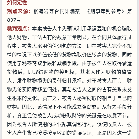
如何定性
观点来源：
张海岩等合同诈骗案 《刑事审判参考》第
807号
裁判观点：
本案被告人事先预谋利用承运豆粕的机会骗取
他人财物，非法占有的故意非常明显。在合同具体履行过
程中，被告人采用偷偷调包的方法，即在被害人完全不知
情的情况下以价值较低的货物换取价值较高的货物，同时
使用了秘密窃取手段和欺骗手段。由于被告人在取得承运
货物后，即取得财物的控制权，其本人作为财物的监管
人，发生财物损失的责任归其承担。对于被害人而言，财
物无论实际转移至何处，其与被告人之间的占有关系未发
生根本的变化。质言之，被告人秘密窃取的相当于自己的
财物。因此，该情况下不可能成立盗窃罪。从行为手段分
析，真正促使被告人成功获取财物的关键是在收货环节。
因为被告人所使用的以假乱真调包行为，促使收货人、被
害人产生货已按质按量收到的错误认识，正是因为这一错