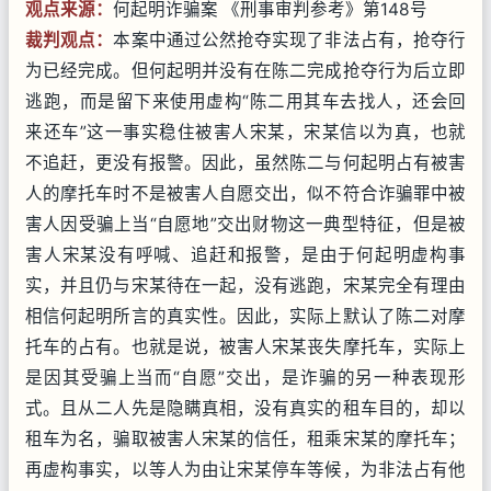
观点来源：
何起明诈骗案 《刑事审判参考》第148号
裁判观点：
本案中通过公然抢夺实现了非法占有，抢夺行
为已经完成。但何起明并没有在陈二完成抢夺行为后立即
逃跑，而是留下来使用虚构“陈二用其车去找人，还会回
来还车”这一事实稳住被害人宋某，宋某信以为真，也就
不追赶，更没有报警。因此，虽然陈二与何起明占有被害
人的摩托车时不是被害人自愿交出，似不符合诈骗罪中被
害人因受骗上当“自愿地”交出财物这一典型特征，但是被
害人宋某没有呼喊、追赶和报警，是由于何起明虚构事
实，并且仍与宋某待在一起，没有逃跑，宋某完全有理由
相信何起明所言的真实性。因此，实际上默认了陈二对摩
托车的占有。也就是说，被害人宋某丧失摩托车，实际上
是因其受骗上当而“自愿”交出，是诈骗的另一种表现形
式。且从二人先是隐瞒真相，没有真实的租车目的，却以
租车为名，骗取被害人宋某的信任，租乘宋某的摩托车；
再虚构事实，以等人为由让宋某停车等候，为非法占有他