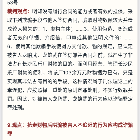
53号
裁判观点：
明知没有履行合同的能力或者有效的担保，采
取下列欺骗手段与他人签订合同，骗取财物数额较大并造
成较大损失的：1．虚构主体；……3．使用伪造、变造或
者无效的单据、介绍信、印章或其他证明文件的；……
6．使用其他欺骗手段使对方交付款、物的规定，应认定
被告人龙鹏武、龙雄武在签订兼并合同之前，就产生了非
法占有长沙民乐厂财物的目的。而利用经营、管理长沙民
乐厂财物的便利，将该厂103余万元财物据为已有，只是
实现其非法占有目的的手段。这种情况属于刑法理论上的
牵连犯，应按照择一重处的原则定罪处刑，不实行数罪并
罚。因此，对被告人龙鹏武、龙雄武的行为应以诈骗罪定
罪处刑。
9.观点：抢走财物后哄骗被害人不追赶的行为应构成诈骗
罪