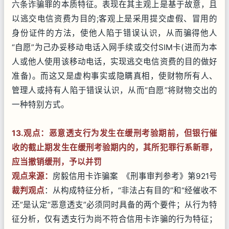
六条诈骗罪的本质特征。表现在其主观上是基于故意，且
以逃交电信资费为目的;客观上是采用提交虚假、冒用的
身份证件的方法，使他人陷于错误认识，从而骗得他人
“自愿”为己办妥移动电话入网手续或交付SIM卡(进而为本
人或他人使用该移动电话，实现逃交电信资费的目的做好
准备)。而这又是虚构事实或隐瞒真相，使财物所有人、
管理人或持有人陷于错误认识，从而“自愿”将财物交出的
一种特别方式。
13.观点：恶意透支行为发生在缓刑考验期前，但银行催
收的截止期发生在缓刑考验期内的，其所犯罪行系新罪，
应当撤销缓刑，予以并罚
观点来源：
房毅信用卡诈骗案 《刑事审判参考》第921号
裁判观点
：从构成特征分析，“非法占有目的”和“经催收不
还”是认定“恶意透支”必须同时具备的两个要件；从行为特
征分析，仅有透支行为尚不符合信用卡诈骗的行为特征；