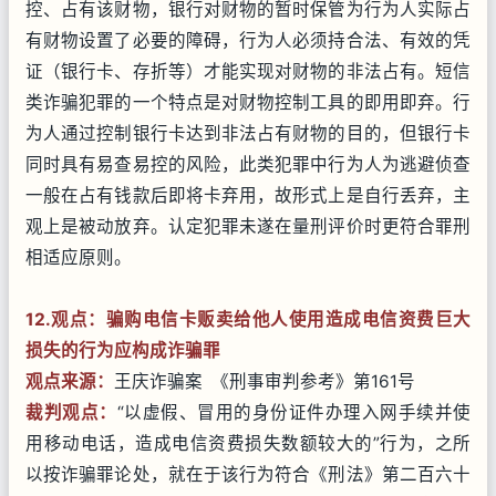
控、占有该财物，银行对财物的暂时保管为行为人实际占
有财物设置了必要的障碍，行为人必须持合法、有效的凭
证（银行卡、存折等）才能实现对财物的非法占有。短信
类诈骗犯罪的一个特点是对财物控制工具的即用即弃。行
为人通过控制银行卡达到非法占有财物的目的，但银行卡
同时具有易查易控的风险，此类犯罪中行为人为逃避侦查
一般在占有钱款后即将卡弃用，故形式上是自行丢弃，主
观上是被动放弃。认定犯罪未遂在量刑评价时更符合罪刑
相适应原则。
12.观点：骗购电信卡贩卖给他人使用造成电信资费巨大
损失的行为应构成诈骗罪
观点来源：
王庆诈骗案 《刑事审判参考》第161号
裁判观点：
“以虚假、冒用的身份证件办理入网手续并使
用移动电话，造成电信资费损失数额较大的”行为，之所
以按诈骗罪论处，就在于该行为符合《刑法》第二百六十