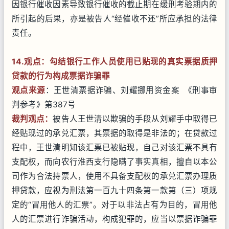
因银行催收因素导致银行催收的截止期在缓刑考验期内的
所引起的后果，亦是被告人“经催收不还”所应承担的法律
责任。
14.观点：勾结银行工作人员使用已贴现的真实票据质押
贷款的行为构成票据诈骗罪
观点来源
：王世清票据诈骗、刘耀挪用资金案 《刑事审
判参考》第387号
裁判观点：
被告人王世清以欺骗的手段从刘耀手中取得已
经贴现过的承兑汇票，其票据的取得是非法的；在贷款过
程中，王世清明知该汇票已被贴现，自己对该汇票不具有
支配权，而向农行淮西支行隐瞒了事实真相，擅自以本公
司作为合法持票人，使用不具备支配权的承兑汇票办理质
押贷款，应视为刑法第一百九十四条第一款第（三）项规
定的“冒用他人的汇票”。对于以非法占有为目的，冒用他
人的汇票进行诈骗活动，构成犯罪的，应当以票据诈骗罪