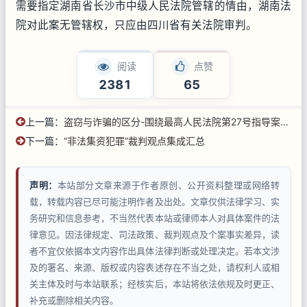
需要指定湖南省长沙市中级人民法院管辖的情由，湖南法
院对此案无管辖权，只应由四川省有关法院审判。
阅读
点赞
2381
65
上一篇：
盗窃与诈骗的区分-围绕最高人民法院第27号指导案例的展开
下一篇：
“非法集资犯罪”裁判观点集成汇总
声明：
本站部分文章来源于作者原创、公开资料整理或网络转
载，转载内容已尽可能注明作者及出处。文章仅供法律学习、实
务研究和信息参考，不当然代表本站或律师本人对具体案件的法
律意见。因法律规定、司法政策、裁判观点及个案事实差异，读
者不宜仅依据本文内容作出具体法律判断或处理决定。若本文涉
及的署名、来源、版权或内容表述存在不当之处，请权利人或相
关主体及时与本站联系；经核实后，本站将依法依规及时更正、
补充或删除相关内容。