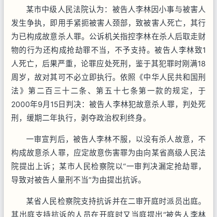
某市中级人民法院认为：被告人李林因小事与被害人
发生争执，即用手紧扼被害人颈部，致被害人死亡，其行
为已构成故意杀人罪。公诉机关指控李林在杀人后取走财
物的行为还构成抢劫罪不当，不予支持。被告人李林致1
人死亡，后果严重，论罪应处死刑，鉴于其犯罪时刚满18
周岁，故对其可不必立即执行。依照《中华人民共和国刑
法》第二百三十二条、第五十七条第一款的规定，于
2000年9月15日判决：被告人李林犯故意杀人罪，判处死
刑，缓期二年执行，剥夺政治权利终身。
一审宣判后，被告人李林不服，以没有杀人故意，不
构成故意杀人罪，应定故意伤害罪为由向某省高级人民法
院提出上诉；某市人民检察院以“一审判决漏定抢劫罪，
导致对被告人量刑不当”为由提出抗诉。
某省人民检察院支持抗诉并在二审开庭时派员出庭。
其出庭支持抗诉的人员在开庭时又当庭提出“被告人李林