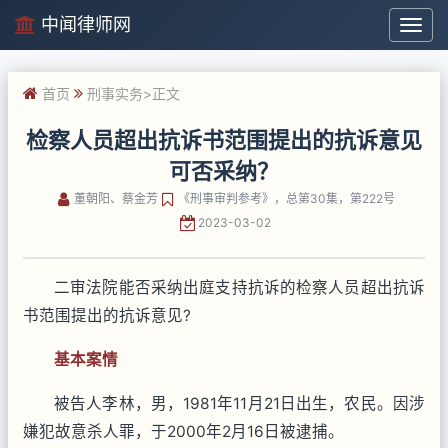
中闻律师网
中
闻
律
首页
刑事实务
>正文
师
网
检察人员超出抗诉书范围提出的抗诉意见
可否采纳？
董朝阳、蔡金芳
《刑事审判参考》，总第30集，第222号
2023-03-02
二审法院能否采纳出庭支持抗诉的检察人员超出抗诉
书范围提出的抗诉意见?
基本案情
被告人李林，男，1981年11月21日出生，农民。因涉
嫌犯故意杀人罪，于2000年2月16日被逮捕。