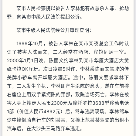
某市人民检察院以被告人李林犯有故意杀人罪、抢劫
罪，向某市中级人民法院提起公诉。
某市中级人民法院经公开审理查明：
1999年10月，被告人李林在某市某夜总会工作时认
识了被害人陈丽文，二人经常在酒店、宾馆同居一室。
2000年1月1日晚，陈丽文约李林到某市华厦大酒店大黄
蜂卡拉OK厅玩。次日凌晨5时许，李林乘陈丽文驾驶的佳
美牌小轿车离开华厦大酒店。途中，陈丽文要求李林下
车，二人发生争执，李林即产生杀陈的念头，遂在车前排
右座位上用双手紧扼陈的颈部，致陈当场死亡。李林在被
害人身上搜走人民币2300元及摩托罗拉3688型移动电话
1部（价值人民币4892元）后，驾车逃离现场。李林驾车
途中撞倒骑自行车的刘某某，又撞上范某某驾驶的出租小
汽车后，在大沙头三马路弃车逃走。