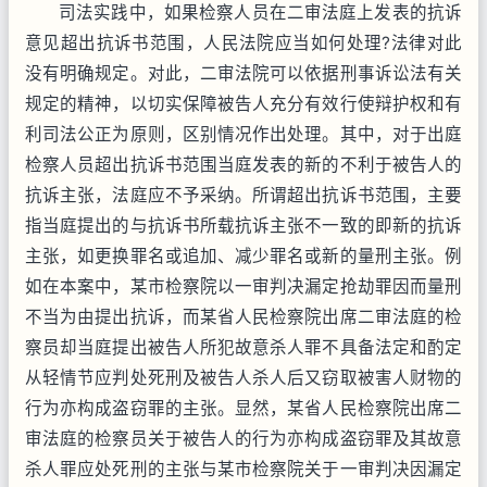
司法实践中，如果检察人员在二审法庭上发表的抗诉
意见超出抗诉书范围，人民法院应当如何处理?法律对此
没有明确规定。对此，二审法院可以依据刑事诉讼法有关
规定的精神，以切实保障被告人充分有效行使辩护权和有
利司法公正为原则，区别情况作出处理。其中，对于出庭
检察人员超出抗诉书范围当庭发表的新的不利于被告人的
抗诉主张，法庭应不予采纳。所谓超出抗诉书范围，主要
指当庭提出的与抗诉书所载抗诉主张不一致的即新的抗诉
主张，如更换罪名或追加、减少罪名或新的量刑主张。例
如在本案中，某市检察院以一审判决漏定抢劫罪因而量刑
不当为由提出抗诉，而某省人民检察院出席二审法庭的检
察员却当庭提出被告人所犯故意杀人罪不具备法定和酌定
从轻情节应判处死刑及被告人杀人后又窃取被害人财物的
行为亦构成盗窃罪的主张。显然，某省人民检察院出席二
审法庭的检察员关于被告人的行为亦构成盗窃罪及其故意
杀人罪应处死刑的主张与某市检察院关于一审判决因漏定