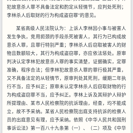
犯故意杀人罪不具备法定和酌定从轻情节，应判处死刑；
李林杀人后取财的行为构成盗窃罪”的意见。
某省高级人民法院认为：上诉人李林因小事与被害人
发生争执，竞用扼颈的手段杀死被害人，其行为已构成故
意杀人罪，且罪行特别严重；李林杀人后窃取被害人的财
物且数额较大，其行为构成盗窃罪，亦应依法惩处。原审
判决认定李林犯故意杀人罪的事实清楚，证据确实，定罪
准确，程序合法；但李林犯故意杀人罪的罪行极其严重，
又不具备法定的从轻情节，原审判处其死刑，缓期二年执
行不当，应予纠正；原审未认定李林杀人后窃取财物的行
为构成盗窃罪不当，应予纠正。李林上诉及其辩护人辩护
所提理由、某市人民检察院的抗诉理由，经查，均不能成
立，故不予采纳。某省人民检察院出庭支持抗诉的检察人
员的出庭意见有理，应予采纳。依照《中华人民共和国刑
事诉讼法》第一百八十九条第（一）、（二）项及《中华