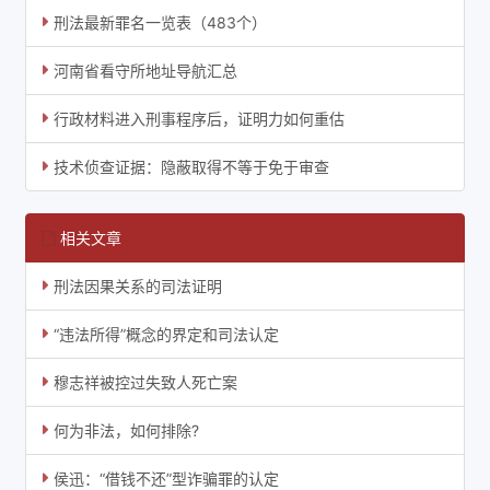
刑法最新罪名一览表（483个）
河南省看守所地址导航汇总
行政材料进入刑事程序后，证明力如何重估
技术侦查证据：隐蔽取得不等于免于审查
相关文章
刑法因果关系的司法证明
“违法所得”概念的界定和司法认定
穆志祥被控过失致人死亡案
何为非法，如何排除?
侯迅：“借钱不还”型诈骗罪的认定