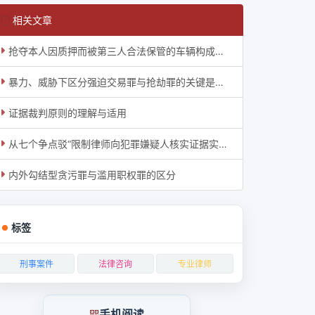
相关文章
抢夺本人因质押而被第三人合法保管的车辆构成抢夺罪
暴力、威胁下区分强迫交易罪与抢劫罪的关键是什么？
证据裁判原则的理解与适用
从七个争点驳“限制律师向犯罪嫌疑人核实证据实务分析”一文
内外勾结型贪污罪与滥用职权罪的区分
标签
刑事案件
法律咨询
专业律师
手机阅读