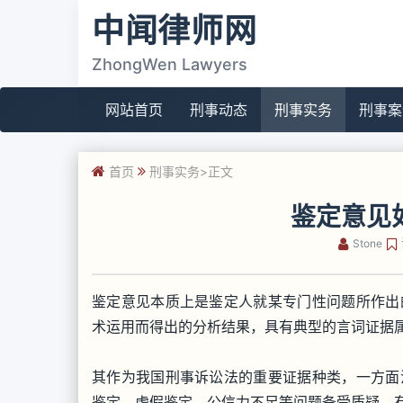
中闻律师网
ZhongWen Lawyers
网站首页
刑事动态
刑事实务
刑事案
首页
刑事实务
>正文
鉴定意见
Stone
鉴定意见本质上是鉴定人就某专门性问题所作出
术运用而得出的分析结果，具有典型的言词证据
其作为我国刑事诉讼法的重要证据种类，一方面
鉴定、虚假鉴定、公信力不足等问题备受质疑，