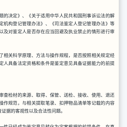
题的决定》、《关于适用中华人民共和国刑事诉讼法的解
定机构登记管理办法》、《司法鉴定人登记管理办法》等
以及对鉴定人是否存在应当回避及执业禁止的情形进行审
了相关科学原理、方法与操作规程，是否按照相关规定经
定人具备法定资格和条件是鉴定意见具备证据能力的前提
。
审查检材的来源、取得、保管、送检、接收、使用、退还
操作规范，与相关提取笔录、扣押物品清单等记载的内容
查证据的客观性以及合法性问题。
一性已经成为鉴定意见转化为定案根据的前提条件，在真