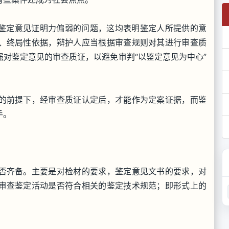
显了鉴定意见证明力偏弱的问题，这均表明鉴定人所提供的意
、终局性依据，辩护人应当根据审查规则对其进行审查质
对鉴定意见的审查质证，以避免审判“以鉴定意见为中心”
的前提下，经审查质证认定后，才能作为定案证据，而鉴
手。
否齐备。主要是对检材的要求，鉴定意见文书的要求，对
审查鉴定活动是否符合相关的鉴定技术规范；即形式上的