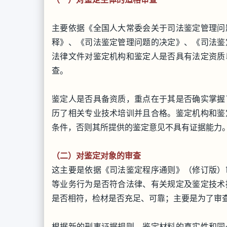
主要依据《全国人大常委会关于司法鉴定管理问
释》、《司法鉴定管理问题的决定》、《司法鉴
法律文件对鉴定机构和鉴定人是否具有法定资质
查。
鉴定人是否具备资质，重点在于其是否确实掌握
历了相关专业技术培训并且合格。鉴定机构和鉴
条件，否则其所提供的鉴定意见不具有证据能力
（二）对鉴定对象的审查
这主要是依据《司法鉴定程序通则》（修订版）
等业务行为是否符合法律、有关规定及鉴定技术
是否相符，检材是否充足、可靠；主要是为了审
根据新的刑事证据规则，鉴定材料的真实性和同