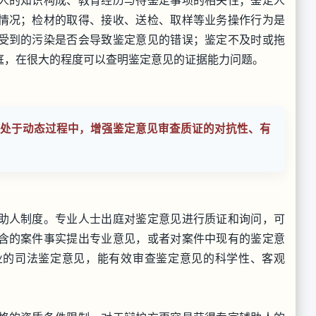
人的知识构成、教育经历与待鉴定事项的相关性；鉴定人
情况；检材的取得、接收、送检、取样等业务操作行为是
受到的污染是否会导致鉴定意见的错误；鉴定不及时或拖
庭，在很大的程度可以查明鉴定意见的证据能力问题。
处于动态过程中，增强鉴定意见审查质证的对抗性、有
助人制度。专业人士出庭对鉴定意见进行质证和询问，可
含的案件事实提出专业意见，或者对案件中现有的鉴定意
业的司法鉴定意见，能有效审查鉴定意见的科学性、客观