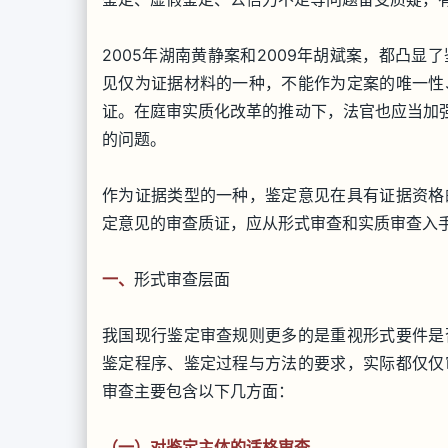
2005年湖南黄静案和2009年胡斌案，都凸
见仅为证据材料的一种，不能作为定案的唯一性
证。在庭审实质化改革的推动下，法官也应当加强
的问题。
作为证据类型的一种，鉴定意见在具有证据资格
定意见的审查质证，应从形式审查和实质审查入
一、
形式审查层面
我国现行鉴定审查规则更多的是重视形式要件是
鉴定程序、鉴定过程与方法的要求，实际都仅仅
审查主要包含以下几方面：
（一）对鉴定主体的适格审查