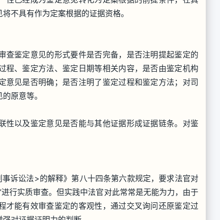
见将不具有作为定案根据的证据资格。
审查鉴定意见的形式要件是否完备，是否注明提起鉴定的
过程、鉴定方法、鉴定日期等相关内容，是否由鉴定机构
定意见是否明确；是否注明了鉴定过程和鉴定方法；对司
见的原意等。
联性以及鉴定意见是否能与其他证据形成证据链条。对鉴
。
刑事诉讼法>的解释》第八十四条第六款规定，要求法官对
”进行实质审查。但实践中法官对此常常是无能为力，由于
程才能有效审查鉴定的客观性，通过交叉询问还原鉴定过
增强对证据证明力的判断。