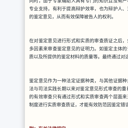
同时，由于专家辅助人具有专门的知识且没有严
专业支持，有利于提高辩护效率，也为辩护人、
的鉴定意见，从而有效保障被告人的权利。
在对鉴定意见进行形式和实质的审查质证之后，
多因素来审查鉴定意见的证明力。如鉴定主体的
质以及所提供的鉴定材料的质量等。最终通过对
鉴定意见作为一种法定证据种类，与其他证据种
法与司法实践长期以来对鉴定意见形式审查的重
的有效审查只有通过形式和实质审查两个层面来
制度进行实质审查质证，才能有效防范因鉴定错