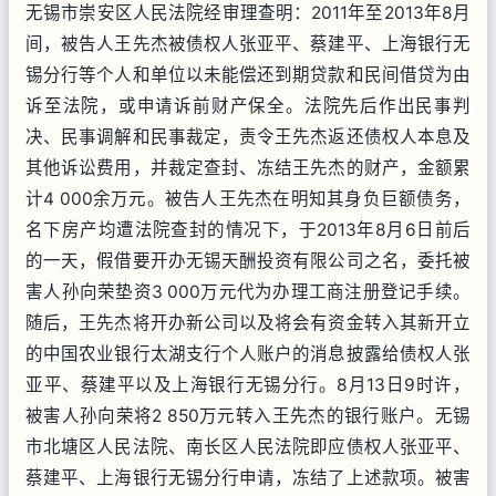
无锡市崇安区人民法院经审理查明：2011年至2013年8月
间，被告人王先杰被债权人张亚平、蔡建平、上海银行无
锡分行等个人和单位以未能偿还到期贷款和民间借贷为由
诉至法院，或申请诉前财产保全。法院先后作出民事判
决、民事调解和民事裁定，责令王先杰返还债权人本息及
其他诉讼费用，并裁定查封、冻结王先杰的财产，金额累
计4 000余万元。被告人王先杰在明知其身负巨额债务，
名下房产均遭法院查封的情况下，于2013年8月6日前后
的一天，假借要开办无锡天酬投资有限公司之名，委托被
害人孙向荣垫资3 000万元代为办理工商注册登记手续。
随后，王先杰将开办新公司以及将会有资金转入其新开立
的中国农业银行太湖支行个人账户的消息披露给债权人张
亚平、蔡建平以及上海银行无锡分行。8月13日9时许，
被害人孙向荣将2 850万元转入王先杰的银行账户。无锡
市北塘区人民法院、南长区人民法院即应债权人张亚平、
蔡建平、上海银行无锡分行申请，冻结了上述款项。被害