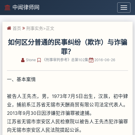
中闻律师网
中
闻
律
首页
刑事实务
>正文
师
网
如何区分普通的民事纠纷（欺诈）与诈骗
罪？
Stone
《刑事审判参考》总第102集
2016-06-26
一、基本案情
被告人王先杰，男，1973年7月5日出生，汉族，初中肄
业，捕前系江苏省无锡市天酬商贸有限公司法定代表人。
2013年9月30日因涉嫌犯诈骗罪被逮捕。
江苏省无锡市崇安区人民检察院以被告人王先杰犯诈骗罪
向无锡市崇安区人民法院提起公诉。