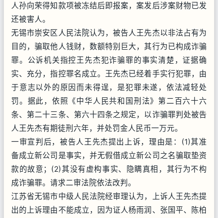
人孙向荣得知款项被冻结后即报案，案发后涉案财物已发
还被害人。
无锡市崇安区人民法院认为，被告人王先杰以非法占有为
目的，骗取他人钱财，数额特别巨大，其行为已构成诈骗
罪。公诉机关指控王先杰犯诈骗罪的事实清楚，证据确
实、充分，指控罪名成立。王先杰已经着手实行犯罪，由
于意志以外的原因而未得逞，是犯罪未遂，依法减轻处
罚。据此，依照《中华人民共和国刑法》第二百六十六
条、第二十三条、第六十四条之规定，以诈骗罪判处被告
人王先杰有期徒刑六年，并处罚金人民币一万元。
一审宣判后，被告人王先杰提出上诉，理由是：(1)其准
备成立新公司是事实，并无假借成立新公司之名骗取垫资
款的故意；(2)其没有虚构事实、隐瞒真相，其行为不构
成诈骗罪。请求二审法院依法改判。
江苏省无锡市中级人民法院经审理认为，上诉人王先杰提
出的上诉理由不能成立，因为证人杨雨润、张国平、陈柏