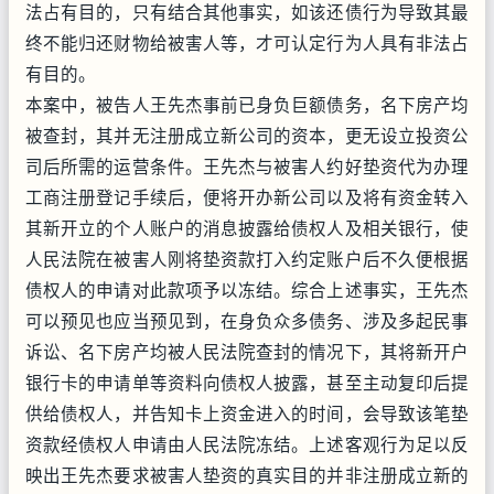
法占有目的，只有结合其他事实，如该还债行为导致其最
终不能归还财物给被害人等，才可认定行为人具有非法占
有目的。
本案中，被告人王先杰事前已身负巨额债务，名下房产均
被查封，其并无注册成立新公司的资本，更无设立投资公
司后所需的运营条件。王先杰与被害人约好垫资代为办理
工商注册登记手续后，便将开办新公司以及将有资金转入
其新开立的个人账户的消息披露给债权人及相关银行，使
人民法院在被害人刚将垫资款打入约定账户后不久便根据
债权人的申请对此款项予以冻结。综合上述事实，王先杰
可以预见也应当预见到，在身负众多债务、涉及多起民事
诉讼、名下房产均被人民法院查封的情况下，其将新开户
银行卡的申请单等资料向债权人披露，甚至主动复印后提
供给债权人，并告知卡上资金进入的时间，会导致该笔垫
资款经债权人申请由人民法院冻结。上述客观行为足以反
映出王先杰要求被害人垫资的真实目的并非注册成立新的