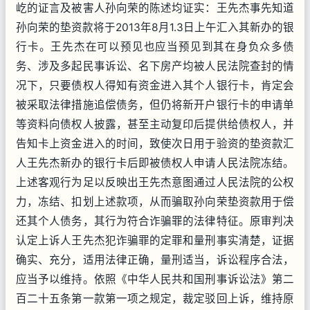
屹的证言及被害人孙向荣的陈述均证实：王先杰事先知道
孙向荣的垫资款将于2013年8月1.3日上午汇入其新办的银
行卡。王先杰在可以预见也应当预见到其在身负众多债
务、涉及多起民事诉讼、名下房产均被人民法院查封的情
况下，只要债权人得知有资金进入其个人银行卡，肯定会
被采取法律措施追偿债务，但仍将新开户银行卡的申请单
等资料向债权人披露，甚至主动复印后提供给债权人，并
告知卡上资金进入的时间，致使次日用于验资的垫资款汇
人王先杰新办的银行卡后即被债权人申请人民法院冻结。
上述客观行为足以反映出王先杰意图通过人民法院的公权
力，冻结、扣划上述款项，从而骗取孙向荣垫资款用于偿
还其个人债务，其行为符合诈骗罪的法律特征。原审判决
认定上诉人王先杰犯诈骗罪的定罪和量刑事实清楚，证据
确实、充分，适用法律正确，量刑适当，诉讼程序合法，
应当予以维持。依照《中华人民共和国刑事诉讼法》第二
百二十五条第一款第一项之规定，裁定驳回上诉，维持原