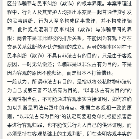
区分诈骗罪与民事纠纷（欺诈）的根本界限。本案审理过
程中，行为人及其辩护人均提出本案是一起普通借贷引发
的民事纠纷，行为人至多构成民事欺诈，并不构成诈骗
罪。此种观点混淆了民事纠纷（欺诈）与诈骗罪间的界
限：两者不是非此即彼的排斥关系，不能因为客观上存在
交易关系就断然否认诈骗罪的成立。两者的根本区别在于
民事纠纷（欺诈）不具有非法占有的目的，只是由于客观
原因，一时无法偿还；诈骗罪是以非法占有为目的，不是
因为客观的原因不能归还，而是根本不打算偿还。
一般认为，所谓非法占有目的，是指以将公私财物非法转
为自己或第三者不法所有为目的。“以非法占有为目的”的
主观性相当强，不可能通过客观事实直接证明，如何准确
加以判断是司法实践中的难点。根据主客观相一致的原
则，“以非法占有为目的”的认定既要避免单纯根据损害后
果进行客观归罪，也不能仅凭行为人自己的供述证明，而
必须坚持在客观基础上的主观判断，即在查明客观事实的