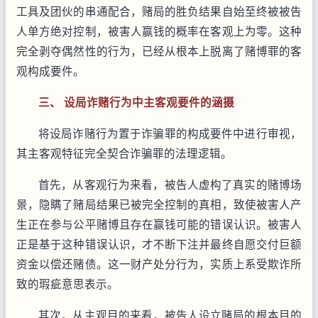
工具及团伙的串通配合，赌局的胜负结果自始至终被被告
人单方绝对控制，被害人赢钱的概率在客观上为零。这种
完全剥夺偶然性的行为，已经从根本上脱离了赌博罪的客
观构成要件。
三、 设局诈赌行为中主客观要件的涵摄
将设局诈赌行为置于诈骗罪的构成要件中进行审视，
其主客观特征完全契合诈骗罪的法理逻辑。
首先，从客观行为来看，被告人虚构了真实的赌博场
景，隐瞒了赌局结果已被完全控制的真相，致使被害人产
生正在参与公平赌博且存在赢钱可能的错误认识。被害人
正是基于这种错误认识，才不断下注并最终自愿交付巨额
资金以偿还赌债。这一财产处分行为，实质上系受欺诈所
致的瑕疵意思表示。
其次，从主观目的来看，被告人设立赌局的根本目的