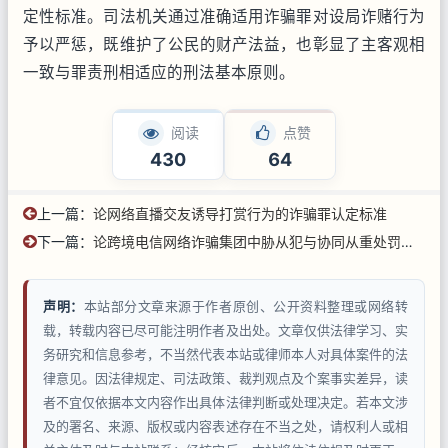
定性标准。司法机关通过准确适用诈骗罪对设局诈赌行为
予以严惩，既维护了公民的财产法益，也彰显了主客观相
一致与罪责刑相适应的刑法基本原则。
阅读
点赞
430
64
上一篇：
论网络直播交友诱导打赏行为的诈骗罪认定标准
下一篇：
论跨境电信网络诈骗集团中胁从犯与协同从重处罚情节的认定
声明：
本站部分文章来源于作者原创、公开资料整理或网络转
载，转载内容已尽可能注明作者及出处。文章仅供法律学习、实
务研究和信息参考，不当然代表本站或律师本人对具体案件的法
律意见。因法律规定、司法政策、裁判观点及个案事实差异，读
者不宜仅依据本文内容作出具体法律判断或处理决定。若本文涉
及的署名、来源、版权或内容表述存在不当之处，请权利人或相