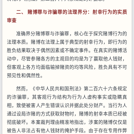
二、 赌博罪与诈骗罪的法理界分：射幸行为的实质
审查
准确界分赌博罪与诈骗罪，核心在于探究赌博行为的
法理本质。赌博在法理上属于典型的射幸行为，即行为的
胜负结果取决于偶然因素或不确定事件。在真实的赌博活
动中，尽管参赌各方的主观目的均是为了赢取他人钱财，
但客观上各方均面临输掉赌资的均等风险，胜负具有不可
预见性和偶然性。
然而，《中华人民共和国刑法》第二百六十六条规定
的诈骗罪，其客观行为结构为行为人虚构事实或隐瞒真
相，致使被害人产生错误认识并据此处分财产。当行为人
通过设局诈赌的方式获取财物时，赌博的射幸本质已经被
彻底破坏。本案裁判理由精准地指出，涉案的赌博仅仅是
被告人非法占有他人钱财的掩护手段。由于存在专用作弊