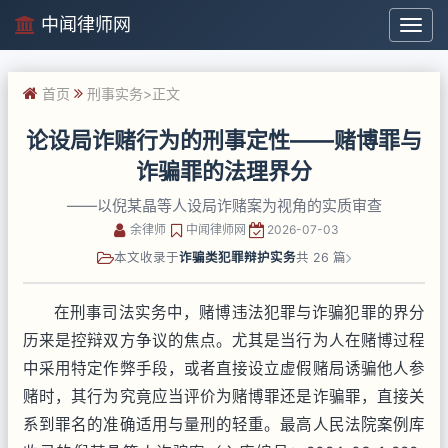
中闻律师网
中
闻
律
首页
刑事实务
>正文
师
网
论设局诈赌行为的刑事定性——赌博罪与
诈骗罪的法理界分
——以倪某晶等人设局诈赌案为视角的实质审查
余律师
中闻律师网
2026-07-03
本文收录于
诈骗类犯罪辩护实务
共 26 篇
在刑事司法实务中，赌博违法犯罪与诈骗犯罪的界分
历来是控辩双方争议的焦点。尤其是当行为人在赌博过程
中采用特定作弊手段，或者直接设立虚假赌局诱骗他人参
赌时，其行为究竟应当评价为赌博罪还是诈骗罪，直接关
系到罪名的准确适用与量刑的轻重。最高人民法院案例库