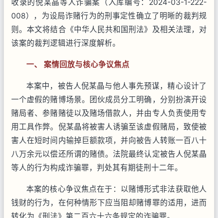
收录的倪某晶等人诈骗案（入库编号：2024-03-1-222-
008），为设局诈赌行为的刑事定性确立了明晰的裁判规
则。本文将结合《中华人民共和国刑法》及相关法理，对
该案的裁判逻辑进行深度解析。
一、 案情回放与核心争议焦点
本案中，被告人倪某晶与他人事先预谋，精心设计了
一个虚假的赌博场景。团伙成员分工明确，分别扮演开设
赌局者、参赌赌徒以及赌场借款人，并由专人负责使用专
用工具作弊。倪某晶将被害人诱骗至该虚假赌局，致使被
害人在短时间内输掉巨额款项，并向被告人转账一百八十
八万余元以偿还所谓的赌债。法院最终认定被告人倪某晶
等人的行为构成诈骗罪，判处其有期徒刑十二年。
本案的核心争议焦点在于：以赌博形式非法获取他人
钱财的行为，在何种情形下应当阻却赌博罪的适用，进而
转化为《刑法》第二百六十六条规定的诈骗罪。