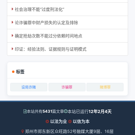
社会治理不能“过度刑法化”
论诈骗罪中财产损失的认定及排除
确定抢劫次数不能过分依赖时间地点
印证：经验法则、证据规则与证明模式
标签
设局诈赌
诈骗罪
赌博罪
本站已运行
12年2月4天
本站共有
5431
篇文章
以法为业
以信为本
郑州市郑东新区众旺路52号融媒大厦9层、16层