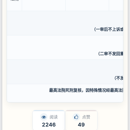
（一审后不上诉或抗
（二审不发回重审
（不发现
最高法院死刑复核，因特殊情况经最高法院
阅读
点赞
2246
49