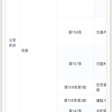
第156条
交通不便
公安
机关
侦查
第157条
可能判处
在侦查期
第158条第1款
限
第158条第2款
嫌疑人不
第147条
对犯罪嫌