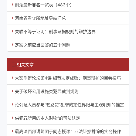
刑法最新罪名一览表（483个）
河南省看守所地址导航汇总
关联不等于证明：刑事证据规则的辩护边界
定案之前应当回答的五个问题
相关文章
大案刑辩论坛第4讲 细节决定成败：刑事辩护的阅卷技巧
关于破坏公用设施类犯罪裁判规则
论公证人员参与“套路贷”犯罪的定性界限与主观明知的推定
供犯罪所用的本人财物”的司法认定
最高法西部讲师团于同志授课：非法证据排除的实务操作