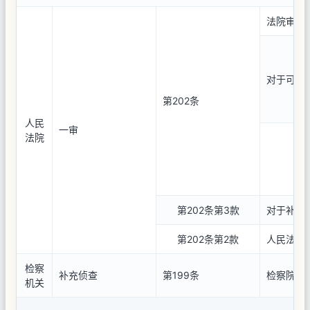
法院审理
对于可能
第202条
人民
一审
法院
第202条第3款
对于补充
第202条第2款
人民法院
检察
补充侦查
第199条
检察院提
机关