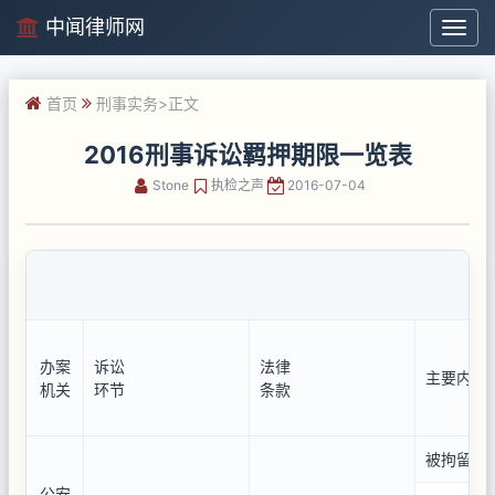
中闻律师网
中
闻
律
首页
刑事实务
>正文
师
网
2016刑事诉讼羁押期限一览表
Stone
执检之声
2016-07-04
办案
诉讼
法律
主要内容
机关
环节
条款
被拘留人
公安