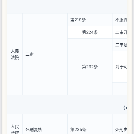
（+
第219条
不服判决
第224条
二审开庭
二审法院
人民
二审
法院
第232条
对于可能
二
（+发
人民
死刑复核
第235条
死刑由最
法院