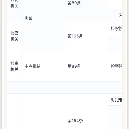
第89条
机关
对于
拘留
检察院对
检察
第165条
机关
检察
审查批捕
第89条
检察院提
机关
对犯罪嫌
第154条