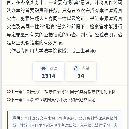
官，在办案实务中，一定要有“验真”意识，并将其作为司
法办案的首要职责和任务。只有在依次完成对案件客观真
实性、犯罪嫌疑人人身同一性以及物证、书证来源客观真
实性及其同一性的“验真”任务的前提下，检察官才能进行
与定罪量刑有关的证据锁链的审查、判断。经验表明，这
是防止冤假错案的有效方法。
（作者为四川大学法学院教授、博士生导师）
阅读
点赞
2314
34
上一篇：
胡云腾：“指导性案例”不同于“具有指导作用的案例”
下一篇：
论新型互联网支付环境下财产犯罪认定
声明：
本站部分文章来源于作者原创、公开资料整理或网络转
载，转载内容已尽可能注明作者及出处。文章仅供法律学习、实