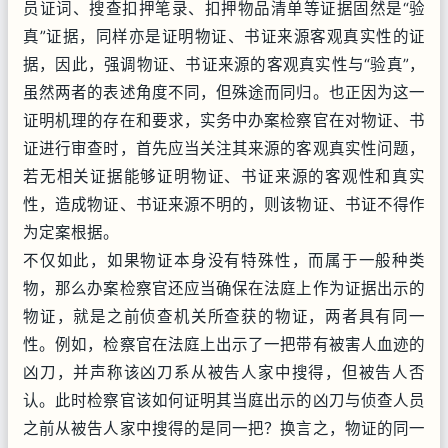
员证词、搜查扣押笔录、扣押物品清单等证据固然是“验
真”证据，同样亦是证明物证、书证来源客观真实性的证
据，因此，强调物证、书证来源的客观真实性与“验真”，
虽然两者的表述角度不同，但殊途而同归。也正因为这一
证明机理的存在和要求，实务中办案检察官在对物证、书
证进行审查时，首先应当关注其来源的客观真实性问题，
若无相关证据能够证明物证、书证来源的客观性和真实
性，造成物证、书证来源不明的，则该物证、书证不得作
为定案根据。
不仅如此，如果物证本身没有特殊性，而属于一般种类
物，那么办案检察官还应当确保在法庭上作为证据出示的
物证，就是之前侦查机关所查获的物证，两者具有同一
性。例如，检察官在法庭上出示了一把带有被害人血迹的
凶刀，并声称该凶刀系从被告人家中搜得，但被告人否
认。此时检察官该如何证明其当庭出示的凶刀与侦查人员
之前从被告人家中搜得的是同一把？换言之，物证的同一