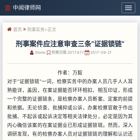
中闻律师网
中
闻
律
首页
刑事实务
>正文
师
网
刑事案件应注意审查三条“证据锁链”
Stone
检察日报 2017.9.17
2017-09-21
作者：万毅
对于“证据锁链”一词，检察实务中的办案人员几乎人人耳
熟能详，盖因，在案证据能否环环相扣、相互印证，形成
一个完整的证据链条，是检察办案人员断案、定案的前提
和依据。无论侦查、批捕抑或公诉，办案检察官敢于作出
批捕、不起诉或起诉决定等相关法律处分，必定是因为其
内心确信该案的在案证据业已形成证据锁链。然而，深入
调研发现，有的检察办案人员对证据锁链的理解和认识还