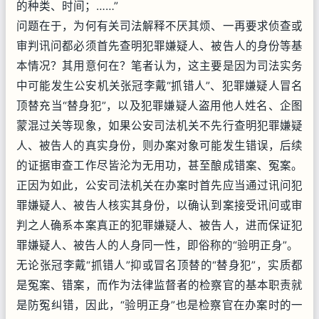
的种类、时间；……”
问题在于，为何有关司法解释不厌其烦、一再要求侦查或
审判讯问都必须首先查明犯罪嫌疑人、被告人的身份等基
本情况？其用意何在？笔者认为，这主要是因为司法实务
中可能发生公安机关张冠李戴“抓错人”、犯罪嫌疑人冒名
顶替充当“替身犯”，以及犯罪嫌疑人盗用他人姓名、企图
蒙混过关等现象，如果公安司法机关不先行查明犯罪嫌疑
人、被告人的真实身份，则办案对象可能发生错误，后续
的证据审查工作尽皆沦为无用功，甚至酿成错案、冤案。
正因为如此，公安司法机关在办案时首先应当通过讯问犯
罪嫌疑人、被告人核实其身份，以确认到案接受讯问或审
判之人确系本案真正的犯罪嫌疑人、被告人，进而保证犯
罪嫌疑人、被告人的人身同一性，即俗称的“验明正身”。
无论张冠李戴“抓错人”抑或冒名顶替的“替身犯”，实质都
是冤案、错案，而作为法律监督者的检察官的基本职责就
是防冤纠错，因此，“验明正身”也是检察官在办案时的一