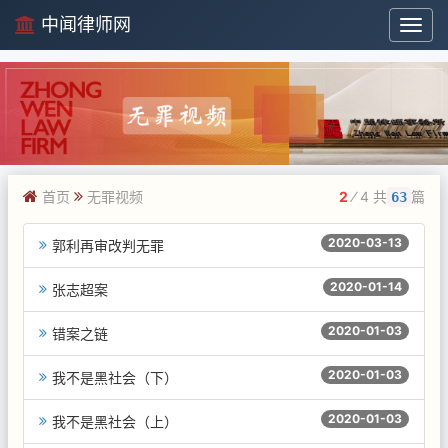
中闻律师网
中
闻
律
师
网
首页
无罪视频
2
⁄ 4 共
篇
63
2020-03-13
郭利再审改判无罪
2020-01-14
张志超案
2020-01-03
错案之链
2020-01-03
我不是黑社会（下）
2020-01-03
我不是黑社会（上）