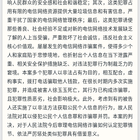
响人民群众的安全感和社会和谐稳定；其次，这类犯罪占
用有限的电信网络资源提供大量垃圾信息和有害信息，严
重干扰了国家的电信网络管理秩序；最后，这类犯罪诱使
那些善良、社会经验不足或对新的电信网络技术发展缺乏
了解的人上当受骗，严重败坏了社会诚信，违反社会主义
核心价值观。屡屡发生的电信网络诈骗案件，使得多少个
人和家庭陷于悲惨境地，也折射出个人信息在当下泄露严
重、相关安全保护措施缺乏、对违法犯罪行为制裁乏力的
窘境。本案多个犯罪人以非法占有为目的，相互配合，虚
构事实，拨打电话骗取他人钱款，在很长时期内多次实施
犯罪，并造成被害人徐玉玉死亡，其行为已构成诈骗罪，
且犯罪性质恶劣，社会影响极大。此外，考虑到有的被告
人还实施了以非法方法获取公民个人信息的行为，故人民
法院对其以侵犯公民个人信息罪和诈骗罪并罚。本案的判
决，对于人民法院今后审理电信网络诈骗如何认定犯罪情
节、依法严厉惩处类似犯罪具有借鉴意义。