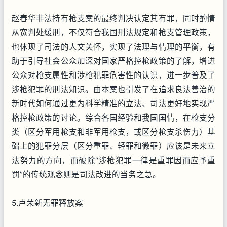
赵春华非法持有枪支案的最终判决认定其有罪，同时酌情
从宽判处缓刑，不仅符合我国刑法规定和枪支管理政策，
也体现了司法的人文关怀，实现了法理与情理的平衡，有
助于引导社会公众加深对国家严格控枪政策的了解，增进
公众对枪支属性和涉枪犯罪危害性的认识，进一步普及了
涉枪犯罪的刑法知识。由本案也引发了在追求良法善治的
新时代如何通过更为科学精准的立法、司法更好地实现严
格控枪政策的讨论。综合各国经验和我国国情，在枪支分
类（区分军用枪支和非军用枪支，或区分枪支杀伤力）基
础上的犯罪分层（区分重罪、轻罪和微罪）应该是未来立
法努力的方向，而破除“涉枪犯罪一律是重罪因而应予重
罚”的传统观念则是司法改进的当务之急。
5.卢荣新无罪释放案