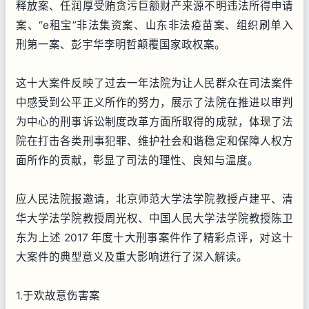
释放案、任润厚受贿贪污巨额财产来源不明违法所得申请
案、“e租宝”非法集资案、山东非法疫苗案、组织刷单入
刑第一案、彭宇华李明哲颠覆国家政权案。
这十大案件反映了过去一年法院为让人民群众在司法案件
中感受到公平正义所作的努力，展示了法院在推进以审判
为中心的刑事诉讼制度改革方面所取得的成就，体现了法
院在打击各类刑事犯罪、维护社会和谐稳定和保障人权方
面所作的贡献，彰显了司法的理性、良知与温度。
应人民法院报邀请，北京师范大学法学院教授卢建平、清
华大学法学院教授周光权、中国人民大学法学院教授陈卫
东为上述 2017 年度十大刑事案件作了精彩点评，对这十
大案件的典型意义及重大影响进行了深入解读。
1.于欢故意伤害案