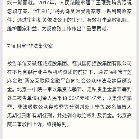
能一蹴而就。2017年，人民法院审理了王珉受贿贪污玩
忽职守案、“红通1号”杨秀珠贪污受贿案等一系列腐败案
件，通过审判机关依法公正的审理，有效打击腐败犯罪、
维护国家利益，为反腐败工作作出了重要贡献。
7.“e 租宝”非法集资案
被告单位安徽钰诚控股集团、钰诚国际控股集团有限公司
在不具有银行业金融机构资质的前提下，通过“e租宝”“芝
麻金融”两家互联网金融平台向社会公众非法吸纳巨额资
金。北京一中院一审以集资诈骗罪、走私贵重金属罪等判
处二被告单位罚金人民币18.03亿元和1亿元；以集资诈骗
罪、非法吸收公众存款罪等分别判处丁宁等26名被告人
无期徒刑和有期徒刑，并处剥夺政治权利及罚金。北京高
院二审驳回上诉，维持原判。