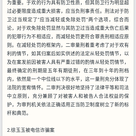
为重要。于欢的行为具有防卫性质，但其防卫行为明显超
过必要限度造成重大损害，应当负刑事责任。刑法对于防
卫过当规定了“应当减轻或免除处罚”两个选项，综合而
论，对于欢免除处罚显然与其防卫过当造成重大伤亡后果
的犯罪行为不相适应，而减轻处罚更符合罪责刑相适应原
则。在减轻处罚的框架内，二审量刑着重考虑了对于欢有
利的情节，如其归案后如实供述的法定从轻处罚情节，以
及在案发前因被害人具有严重过错的酌情从轻处罚情节，
最终确定的刑期是五年有期徒刑，在三年到十年的刑档
内，依然是一个中位线以下的水平，这一量刑充分体现了
法院的宽宥情怀。二审判决很好地坚持了法律平等和司法
中立原则，充分兼顾了对被害人和被告人合法权益的保
护，为审判机关依法正确适用正当防卫制度树立了新的标
杆和典范。
2.徐玉玉被电信诈骗案