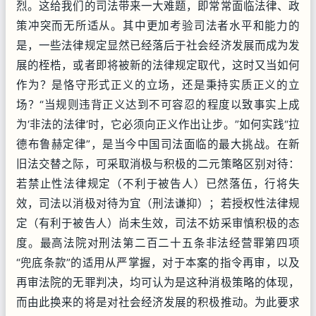
烈。这给我们的司法带来一大难题，即常常面临法律、政
策冲突而无所适从。其中更加考验司法者水平和能力的
是，一些法律规定显然已经落后于社会经济发展而成为发
展的桎梏，或者即将被新的法律规定取代，这时又当如何
作为？是恪守形式正义的立场，还是秉持实质正义的立
场？“当规则违背正义达到不可容忍的程度以致事实上成
为‘非法的法律’时，它必须向正义作出让步。”如何实践“拉
德布鲁赫定律”，是当今中国司法面临的最大挑战。在新
旧法交替之际，可采取消极与积极的二元策略区别对待：
若禁止性法律规定（不利于被告人）已然落伍，行将失
效，司法以消极对待为宜（刑法谦抑）；若授权性法律规
定（有利于被告人）尚未生效，司法不妨采审慎积极的态
度。最高法院对刑法第二百二十五条非法经营罪第四项
“兜底条款”的适用从严掌握，对于本案的指令再审，以及
再审法院的无罪判决，均可认为是这种消极策略的体现，
而由此换来的将是对社会经济发展的积极推动。为此要求