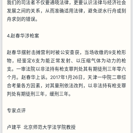
我们的司法者不仅要通晓法律，更要认识法律与经济社会
发展之间的关系，从而准确适用法律，避免逆水行舟或刻
舟求剑的错误。
4.赵春华涉枪案
赵春华摆射击摊营利时被公安查获，当场收缴的9支枪形
物，经鉴定6支为能正常发射、以压缩气体为动力的枪
支。一审法院以非法持有枪支罪判处其有期徒刑三年零六
个月。赵春华上诉。2017年1月26日，天津一中院二审综
合考量各方因素，对其量刑依法改判，以非法持有枪支罪
判处有期徒刑三年，缓刑三年。
专家点评
卢建平 北京师范大学法学院教授