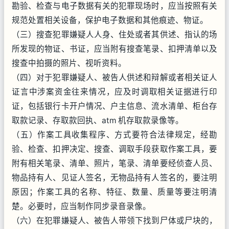
勘验、检查与电子数据有关的犯罪现场时，应当按照有关
规范处置相关设备，保护电子数据和其他痕迹、物证。
（三）搜查犯罪嫌疑人人身、住处或者其供述、指认的场
所发现的物证、书证，应当附有搜查笔录、扣押清单以及
搜查中拍摄的照片、视听资料。
（四）对于犯罪嫌疑人、被告人供述和辩解或者相关证人
证言中涉案资金往来情况，应及时调取相关证据进行印
证，包括银行卡开户情况、户主信息、流水清单、柜台存
取款记录、存取款回执、atm 机存取款录像等。
（五）作案工具收集程序、方式要符合法律规定，经勘
验、检查、扣押决定、搜查、调取手段获取作案工具，要
附有相关笔录、清单、照片，笔录、清单要经侦查人员、
物品持有人、见证人签名，无物品持有人签名的，要注明
原因；作案工具的名称、特征、数量、质量等要注明清
楚。必要时，应当制作同步录音录像。
（六）在犯罪嫌疑人、被告人带领下找到尸体或尸块的，