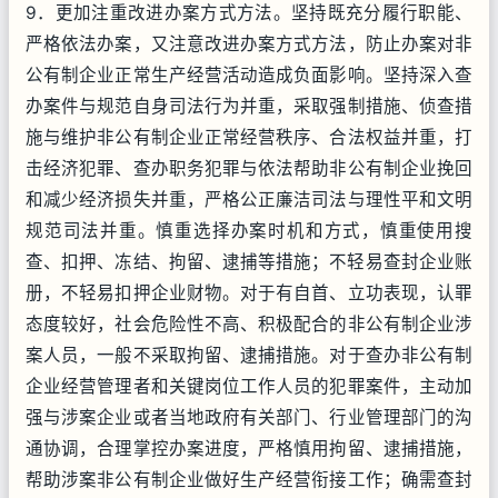
9．更加注重改进办案方式方法。坚持既充分履行职能、
严格依法办案，又注意改进办案方式方法，防止办案对非
公有制企业正常生产经营活动造成负面影响。坚持深入查
办案件与规范自身司法行为并重，采取强制措施、侦查措
施与维护非公有制企业正常经营秩序、合法权益并重，打
击经济犯罪、查办职务犯罪与依法帮助非公有制企业挽回
和减少经济损失并重，严格公正廉洁司法与理性平和文明
规范司法并重。慎重选择办案时机和方式，慎重使用搜
查、扣押、冻结、拘留、逮捕等措施；不轻易查封企业账
册，不轻易扣押企业财物。对于有自首、立功表现，认罪
态度较好，社会危险性不高、积极配合的非公有制企业涉
案人员，一般不采取拘留、逮捕措施。对于查办非公有制
企业经营管理者和关键岗位工作人员的犯罪案件，主动加
强与涉案企业或者当地政府有关部门、行业管理部门的沟
通协调，合理掌控办案进度，严格慎用拘留、逮捕措施，
帮助涉案非公有制企业做好生产经营衔接工作；确需查封