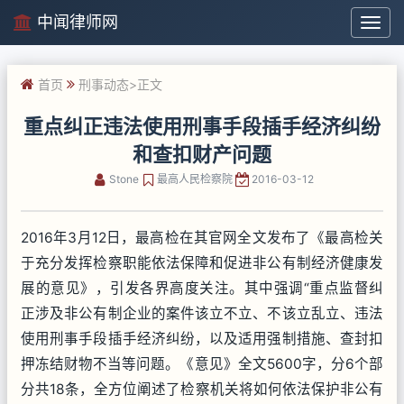
中闻律师网
中
闻
律
首页
刑事动态
>正文
师
网
重点纠正违法使用刑事手段插手经济纠纷
和查扣财产问题
Stone
最高人民检察院
2016-03-12
2016年3月12日，最高检在其官网全文发布了《最高检关
于充分发挥检察职能依法保障和促进非公有制经济健康发
展的意见》，引发各界高度关注。其中强调“重点监督纠
正涉及非公有制企业的案件该立不立、不该立乱立、违法
使用刑事手段插手经济纠纷，以及适用强制措施、查封扣
押冻结财物不当等问题。《意见》全文5600字，分6个部
分共18条，全方位阐述了检察机关将如何依法保护非公有