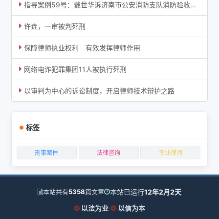
指导案例59号：戴世华诉济南市公安消防支队消防验收纠纷案
许垚，一审被判死刑
保障律师执业权利 有效发挥律师作用
网络电诈犯罪集团11人被执行死刑
以审判为中心的诉讼制度，开启律师技术辩护之路
标签
刑事案件
法律咨询
专业律师
本站已运行
12年2月2天
本站共有
5358
篇文章
以法为业
以信为本