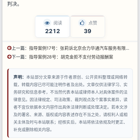
判决。
阅读
点赞
2212
39
上一篇：
指导案例17号：张莉诉北京合力华通汽车服务有限公司买卖合同纠纷案
下一篇：
指导案例28号：胡克金拒不支付劳动报酬案
声明：
本站部分文章来源于作者原创、公开资料整理或网络转
载，转载内容已尽可能注明作者及出处。文章仅供法律学习、实
务研究和信息参考，不当然代表本站或律师本人对具体案件的法
律意见。因法律规定、司法政策、裁判观点及个案事实差异，读
者不宜仅依据本文内容作出具体法律判断或处理决定。若本文涉
及的署名、来源、版权或内容表述存在不当之处，请权利人或相
关主体及时与本站联系；经核实后，本站将依法依规及时更正、
补充或删除相关内容。