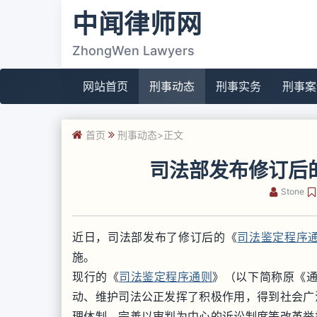
中闻律师网
ZhongWen Lawyers
网站首页
刑事动态
刑事实务
刑事案
首页
刑事动态
>正文
司法部发布修订后
Stone
近日，司法部发布了修订后的《
司法鉴定程序
施。
现行的《
司法鉴定程序通则
》（以下简称原《通
动、维护司法公正发挥了积极作用，得到社会广
理体制、完善以审判为中心的诉讼制度等改革举