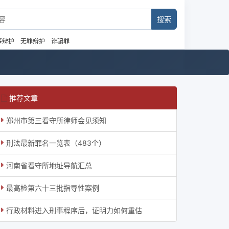
事辩护
无罪辩护
诈骗罪
推荐文章
郑州市第三看守所律师会见须知
刑法最新罪名一览表（483个）
河南省看守所地址导航汇总
最高检第六十三批指导性案例
行政材料进入刑事程序后，证明力如何重估