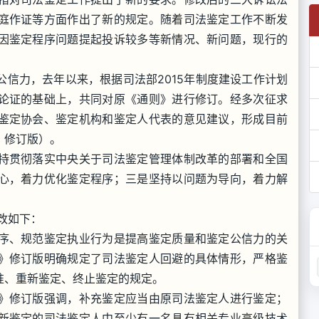
庭作证等方面作出了新的规定。随着司法鉴定工作不断发
因鉴定程序问题提起投诉较多等新情况、新问题，现行的
。
信力，去年以来，根据司法部2015年制度建设工作计划
论证的基础上，共同对原《通则》进行修订。经多次征求
鉴定协会、鉴定机构和鉴定人代表的意见建议，形成目前
》修订版）。
持贯彻落实中央关于司法鉴定管理体制改革的部署和全国
心，着力优化鉴定程序；三是坚持以问题为导向，着力解
改如下：
序、规范鉴定执业行为是提高鉴定质量和鉴定公信力的关
》修订版明确规定了司法鉴定人回避的具体情形，严格鉴
准、重新鉴定、终止鉴定的规定。
》修订版强调，补充鉴定应当由原司法鉴定人进行鉴定；
新鉴定的司法鉴定人中至少有一名具有相关专业高级技术