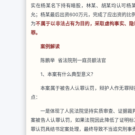
实在杨某名下持有暗股，林某、胡某均认可杨
允；杨某最后出资600万元，完成了应出资的比
为
不属于以非法占有为目的，采取虚构事实、隐
罪。
案例解读
陈鹏举 省法院刑一庭员额法官
1、本案有什么典型意义？
本案属于被告人认罪认罚，辩护人作无罪辩
点：
一是体现了人民法院坚持实质审查、证据裁判
案被告人认罪认罚，如果法院因此降低了证明标
罪认罚具结书定案处理，最终导致不当追究刑事