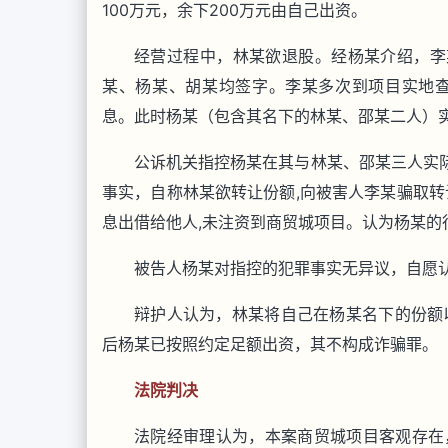
100万元，余下200万元由自己出资。
经营过程中，林某欲退股。经杨某介绍，李某
某、杨某、胡某均签字。李某多次到项目实地查
息。此时杨某（包含其名下的林某、邵某二人）实
公诉机关指控杨某在其与林某、邵某三人实际
事实，自称林某欲转让份额,向被害人李某骗取转让
息出借给他人,未注资到商贸城项目。认为杨某的
被告人杨某对指控的犯罪事实无异议，自愿
辩护人认为，林某将自己在杨某名下的份额以
后杨某已按照约定足额出资，其不构成诈骗罪。
法院判决
法院经审理认为，本案商贸城项目客观存在