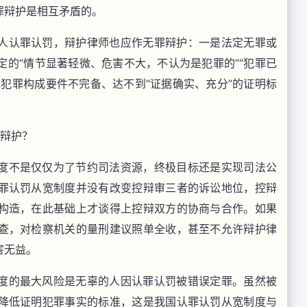
罪辩护是相互矛盾的。
人认罪认罚，辩护律师也应作无罪辩护：一是法定无罪或
的“情节显著轻微、危害不大，不认为是犯罪的”“犯罪已
犯罪构成要件不完备、达不到“证据确实、充分”的证明标
罪辩护？
度不是仅仅为了节约司法资源，终极目标还是实现司法公
罪认罚从宽制度并没有改变控辩审三者的诉讼地位，控辩
构造，在此基础上才谈得上控辩双方的协商与合作。如果
查，对检察机关的量刑建议照单全收，甚至不允许辩护律
害无益。
度的最大风险是无辜的人因认罪认罚被错误定罪。虽然被
降低证明犯罪事实的标准，这是我国认罪认罚从宽制度与