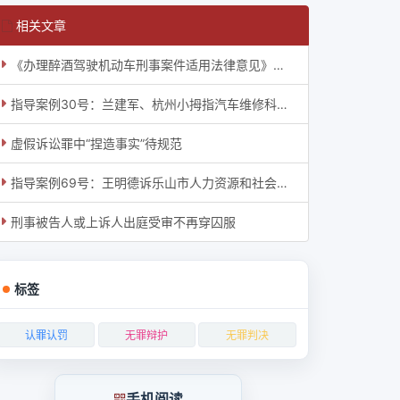
相关文章
《办理醉酒驾驶机动车刑事案件适用法律意见》的理解与适用
指导案例30号：兰建军、杭州小拇指汽车维修科技股份有限公司诉天津市小拇指汽车维修服务有
虚假诉讼罪中“捏造事实”待规范
指导案例69号：王明德诉乐山市人力资源和社会保障局工伤认定案
刑事被告人或上诉人出庭受审不再穿囚服
标签
认罪认罚
无罪辩护
无罪判决
手机阅读