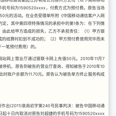
中国移动通信集团江苏有限公司徐州分公司（以下简称移动
机号码为1590520xxxx，付费方式为预付费。原告当场
送50元的活动。在业务受理单所附《中国移动通信客户入网
约定，其中第四项特殊情况的承担中的第1条为：在下列情
，由此给甲方造成的损失，乙方不承担责任：（1）甲方银
成的结算时扣划不成功的；（2）甲方预付费使用完毕而未
下一笔预付费用）的。
站网上营业厅通过银联卡网上充值50元。2010年11月7
停机，原告到被告的营业厅查询，得知被告于2010年10
时账户余额为11.70元。原告认为被告单方终止服务构成
作出(2011)泉商初字第240号民事判决：被告中国移动通
十日内取消对原告刘超捷的手机号码为1590520xxxx