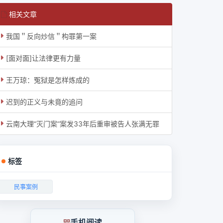
相关文章
我国＂反向炒信＂构罪第一案
[面对面]让法律更有力量
王万琼：冤狱是怎样炼成的
迟到的正义与未竟的追问
云南大理“灭门案”案发33年后重审被告人张满无罪
标签
民事案例
手机阅读