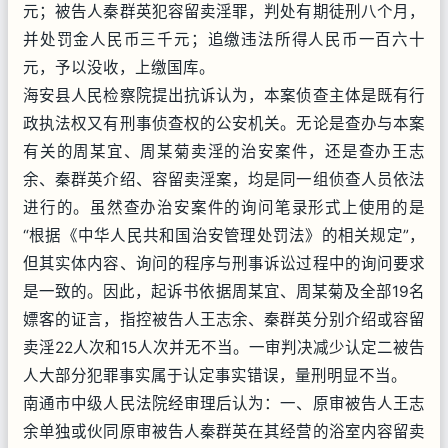
元；被告人秦群英犯容留卖淫罪，判处有期徒刑八个月，
并处罚金人民币三千元；追缴违法所得人民币一百六十
元，予以没收，上缴国库。
海安县人民检察院提出抗诉认为，本案侦查主体是既有行
政执法权又有刑事侦查权的公安机关。无论是查办与本案
有关的周某宜、周某菊卖淫的治安案件，还是查办王志
余、秦群英介绍、容留卖淫案，均是同一组侦查人员依法
进行的。虽然查办治安案件的询问笔录形式上使用的是
“根据《中华人民共和国治安管理处罚法》的相关规定”，
但其实体内容、询问的程序与刑事诉讼过程中的询问要求
是一致的。因此，起诉书依据周某宜、周某菊及全部19名
嫖客的证言，指控被告人王志余、秦群英分别介绍或容留
卖淫22人次和15人次并无不当。一审判决减少认定二被告
人大部分犯罪事实属于认定事实错误，量刑明显不当。
南通市中级人民法院经审理后认为：一、原审被告人王志
余单独或伙同原审被告人秦群英在其经营的浴室内容留卖