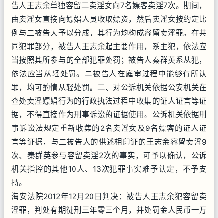
告人王志余单独容留二卖淫女向7名嫖客卖淫7次。期间，
由卖淫女直接向嫖娼人员收取嫖资，然后卖淫女按约定比
例与二被告人予以分成，其行为均构成容留卖淫罪。在共
同犯罪部分，被告人王志余起主要作用，系主犯，依法应
当按照其所参与的全部犯罪处罚；被告人秦群英系从犯，
依法应当从轻处罚。二被告人在庭审过程中能够有所认
罪，均可酌情从轻处罚。二、对公诉机关依据公安机关在
查处卖淫嫖娼行为的行政执法过程中收集的证人证言等证
据，不得直接作为刑事诉讼的证据使用。公诉机关依据刑
事诉讼法规定重新收集的2名卖淫女及9名嫖客的证人证
言等证据，与二被告人的供述相印证的王志余容留卖淫9
次、秦群英参与容留卖淫2次的事实，可予以确认，公诉
机关指控的其他10人、13次犯罪事实难予认定，不予支
持。
海安法院2012年12月20日判决：被告人王志余犯容留卖
淫罪，判处有期徒刑三年零三个月，并处罚金人民币一万