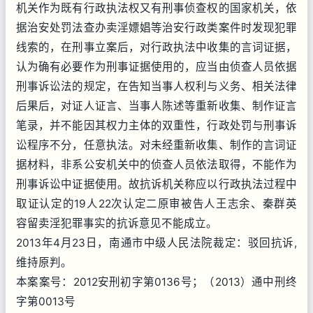
机关作为既有行政执法权又有刑事侦查权的国家机关，依
据治安处罚法查办卖淫嫖娼等治安行政类案件时发现犯罪
线索的，在刑事立案后，对行政执法中收集的言词证据，
认为确有必要作为刑事证据使用的，应当由侦查人员依据
刑事诉讼法的规定，在告知当事人权利与义务、相关法律
后果后，对证人证言、当事人陈述等重新收集、制作证言
笔录，并不能因其权力主体的双重性，行政处罚与刑事诉
讼程序不分，任意执法。对未经重新收集、制作的言词证
据材料，非系公安机关中的侦查人员依法取得，不能作为
刑事诉讼中证据使用。故抗诉机关称应以行政执法过程中
取证认定的19人22次认定二原审被告人王志余、秦群英
容留卖淫犯罪事实的抗诉意见不能成立。
2013年4月23日，南通市中级人民法院裁定：驳回抗诉,
维持原判。
本案案号：2012安刑初字第0136号；（2013）通中刑终
字第0013号