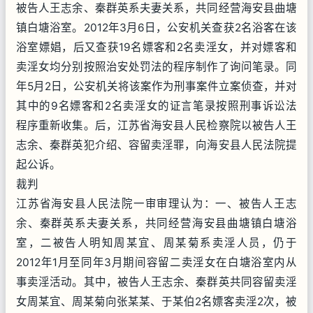
被告人王志余、秦群英系夫妻关系，共同经营海安县曲塘
镇白塘浴室。2012年3月6日，公安机关查获2名浴客在该
浴室嫖娼，后又查获19名嫖客和2名卖淫女，并对嫖客和
卖淫女均分别按照治安处罚法的程序制作了询问笔录。同
年5月2日，公安机关将该案作为刑事案件立案侦查，并对
其中的9名嫖客和2名卖淫女的证言笔录按照刑事诉讼法
程序重新收集。后，江苏省海安县人民检察院以被告人王
志余、秦群英犯介绍、容留卖淫罪，向海安县人民法院提
起公诉。
裁判
江苏省海安县人民法院一审审理认为：一、被告人王志
余、秦群英系夫妻关系，共同经营海安县曲塘镇白塘浴
室，二被告人明知周某宜、周某菊系卖淫人员，仍于
2012年1月至同年3月期间容留二卖淫女在白塘浴室内从
事卖淫活动。其中，被告人王志余、秦群英共同容留卖淫
女周某宜、周某菊向张某某、于某伯2名嫖客卖淫2次，被