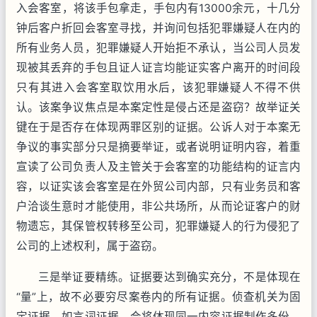
入会客室，将该手包拿走，手包内有13000余元，十几分
钟后客户折回会客室寻找，并询问包括犯罪嫌疑人在内的
所有业务人员，犯罪嫌疑人开始拒不承认，当公司人员发
现被其丢弃的手包且证人证言均能证实客户离开的时间段
只有其进入会客室取饮用水后，该犯罪嫌疑人不得不供
认。该案争议焦点是本案定性是侵占还是盗窃？故举证关
键在于是否存在体现两罪区别的证据。公诉人对于本案无
争议的事实部分只是摘要举证，或者说明证明内容，着重
宣读了公司负责人及主管关于会客室的功能结构的证言内
容，以证实该会客室是在外贸公司内部，只有业务员和客
户洽谈生意时才能使用，非公共场所，从而论证客户的财
物遗忘，其保管权转移至公司，犯罪嫌疑人的行为侵犯了
公司的上述权利，属于盗窃。
三是举证要精练。证据要达到确实充分，不是体现在
“量”上，故不必要穷尽案卷内的所有证据。侦查机关为固
定证据，如言词证据，会将体现同一内容证据制作多份，