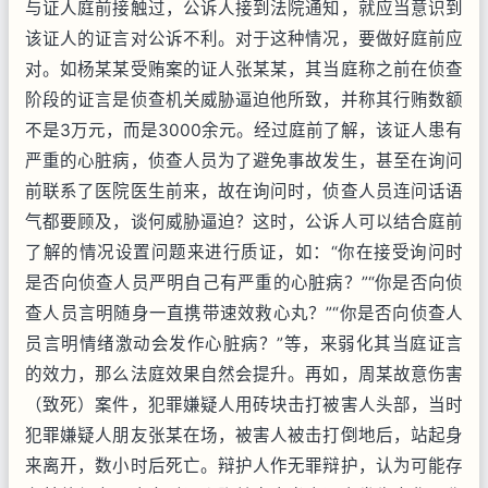
与证人庭前接触过，公诉人接到法院通知，就应当意识到
该证人的证言对公诉不利。对于这种情况，要做好庭前应
对。如杨某某受贿案的证人张某某，其当庭称之前在侦查
阶段的证言是侦查机关威胁逼迫他所致，并称其行贿数额
不是3万元，而是3000余元。经过庭前了解，该证人患有
严重的心脏病，侦查人员为了避免事故发生，甚至在询问
前联系了医院医生前来，故在询问时，侦查人员连问话语
气都要顾及，谈何威胁逼迫？这时，公诉人可以结合庭前
了解的情况设置问题来进行质证，如：“你在接受询问时
是否向侦查人员严明自己有严重的心脏病？”“你是否向侦
查人员言明随身一直携带速效救心丸？”“你是否向侦查人
员言明情绪激动会发作心脏病？”等，来弱化其当庭证言
的效力，那么法庭效果自然会提升。再如，周某故意伤害
（致死）案件，犯罪嫌疑人用砖块击打被害人头部，当时
犯罪嫌疑人朋友张某在场，被害人被击打倒地后，站起身
来离开，数小时后死亡。辩护人作无罪辩护，认为可能存