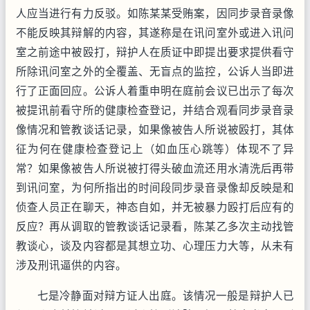
人应当进行有力反驳。如陈某某受贿案，因同步录音录像
不能反映其辩解的内容，其遂称是在讯问室外或进入讯问
室之前途中被殴打，辩护人在质证中即提出要求提供看守
所除讯问室之外的全覆盖、无盲点的监控，公诉人当即进
行了正面回应。公诉人着重申明在庭前会议已出示了每次
被提讯前看守所的健康检查登记，并结合观看同步录音录
像情况和管教谈话记录，如果像被告人所说被殴打，其体
征为何在健康检查登记上（如血压心跳等）体现不了异
常？如果像被告人所说被打得头破血流还用水清洗后再带
到讯问室，为何所指出的时间段同步录音录像却反映是和
侦查人员正在聊天，神态自如，并无被暴力殴打后应有的
反应？再从调取的管教谈话记录看，陈某乙多次主动找管
教谈心，谈及内容都是其想立功、心理压力大等，从未有
涉及刑讯逼供的内容。
七是冷静面对辩方证人出庭。该情况一般是辩护人已