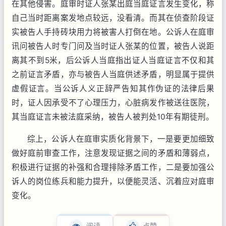
在其他侵害。庭审时证人张某出庭当庭证言发生变化，称
自己当时距离案发地点较远，没看清。而其在侦查阶段证
实被告人手持砖块用力将被害人打倒在地。公诉人在庭审
讯问被告人时专门问及当时证人张某的位置，被告人说距
离其不到5米，后公诉人当庭指出证人当庭证言不仅和其
之前证言矛盾，亦与被告人当庭供述矛盾，明显属于提供
虚假证言。当公诉人义正辞严告知其作伪证的法律后果
时，证人因承受不了心理压力，心脏病发作被送往医院，
其当庭证言未被法庭采纳，被告人被判处10年有期徒刑。
综上，公诉人在庭审实质化背景下，一是要更加细致
做好庭前审查工作，注意发现证据之间的矛盾和薄弱点，
积极进行证据的补强和合理排除矛盾工作，二是要加强公
诉人的岗位练兵和能力提升，以便能灵活、沉着应对庭审
变化。
阅读
点赞