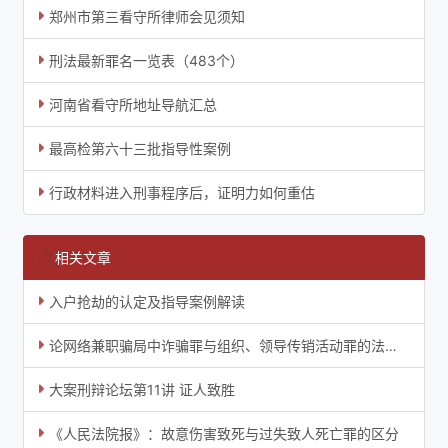
郑州市第三看守所律师会见须知
刑法最新罪名一览表（483个）
河南省看守所地址导航汇总
最高检第六十三批指导性案例
行政材料进入刑事程序后，证明力如何重估
相关文章
入户抢劫的认定及指导案例解读
论网络兼职骗局中诈骗罪与组织、领导传销活动罪的法理界分
大案刑辩论坛第11讲 证人致胜
《人民法院报》：故意伤害致死与过失致人死亡罪的区分