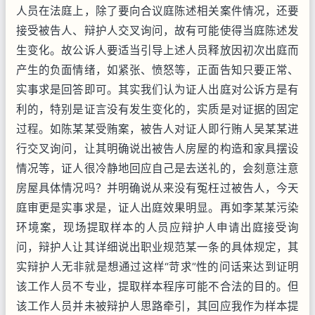
人员在法庭上，除了要向合议庭陈述相关案件情况，还要
接受被告人、辩护人交叉询问，故有可能使得当庭陈述发
生变化。故公诉人要适当引导上述人员释放因初次出庭而
产生的负面情绪，如紧张、愤怒等，正面告知只要正常、
实事求是回答即可。其实我们认为证人出庭对公诉方是有
利的，特别是证言没有发生变化的，实质是对证据的固定
过程。如陈某某受贿案，被告人对证人即行贿人吴某某进
行交叉询问，让其明确说出被告人房屋的构造和家具摆设
情况等，证人很冷静地回应自己是去送礼的，会刻意注意
房屋具体情况吗？并明确说从来没有冤枉过被告人，今天
庭审更是实事求是，证人出庭效果明显。再如李某某污染
环境案，现场提取样本的人员应辩护人申请出庭接受询
问，辩护人让其详细说出职业规范某一条的具体规定，其
实辩护人无非就是想通过这样“苛求”性的问话来达到证明
该工作人员不专业，提取样本程序可能不合法的目的。但
该工作人员并未被辩护人思路牵引，其回应我作为样本提