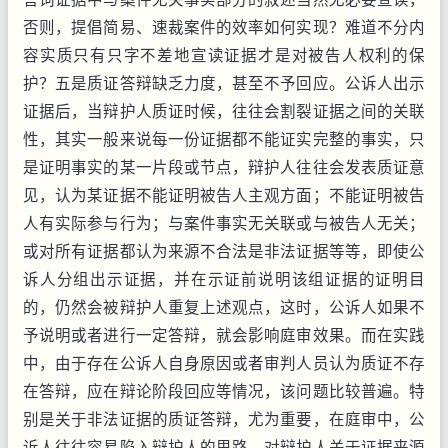
否则，提倡简易、速裁案件的效率如何实现？难道不分内
容实质只有只字不差地宣读证据才是对被告人权利的保
护？五是质证答辩缺乏力度，甚至不予回应。公诉人出示
证据后，当辩护人质证时候，往往会割裂证据之间的关联
性，其实一般来说每一份证据都不能证实完整的事实，只
是证明事实的某一片段或节点，辩护人往往会发表质证意
见，认为某证据不能证明被告人主观方面；不能证明被告
人有实际参与行为；与案件事实无关联或与被告人无关；
或对所有证据都认为来源不合法是非法证据等等，即使公
诉人分组出示证据，并在示证前说明该组证据的证明目
的，仍然会被辩护人重复上述观点，这时，公诉人如果不
予说明或者进行一定答辩，就会影响庭审效果。而在实践
中，由于存在公诉人自身原因或者审判人员认为质证不存
在答辩，应在辩论阶段回应等情况，该问题比较普遍。特
别是关于非法证据的质证答辩，尤为重要，在庭审中，公
诉人往往容易陷入辩护人的思路，对辩护人关于证据来源