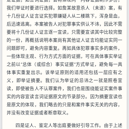
我们举证时要进行选择。如詹某故意杀人（未遂）案，有
十几份证人证言证实犯罪嫌疑人从二楼跳下，浑身是血，
后迅速逃离。本案被告人对犯罪事实供认不讳，因此不需
要将十几份证人证言逐一宣读，只需要宣读其中比较完整
的一份，再概括说明本案尚有其他证人证言均能证实同一
问题即可，避免内容重复。再如具体犯罪事实多的案件，
一些体现主观、行为方式方面的证据，可在具体事实举证
之前以“总体（或综合）事实证据”方式举证，避免每一具
体事实重复出示。该举证原则的适用还包括一层应有之
义，即举证摘要。我们认为举证的忌讳之一就是照卷宣
读，即使被告人不认罪案件，我们也是围绕能证实案件事
实的内容宣读言词证据原文的节录部分。因为摘要宣读也
是原文的体现，我们略去的只是和案件事实无关的内容，
并没有改变证据或者断章取义。
四是证人、鉴定人等出庭要做好引导工作。由于上述