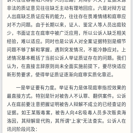
非法的质证意见往往缺乏主动有理地回应。六是对辩方证
人出庭缺乏质证应有的能力，往往存在畏难情绪和庭审应
对不力问题。由于长期以来，证人、鉴定人等人员出庭较
少，书面证言在庭审中被广泛应用，所以公诉人缺乏相关
经验，难以适应。同时也是公诉人对全案证据特别是细节
问题不够了解和掌握，遇到突发情况，不能冷静应对。上
述情况基本概括了当前公诉人举证质证存在的问题。我们
认为，在直接言辞原则尚未全面实施前提下，要尽快适应
新形势要求，使得举证质证逐渐向庭审实质化靠近。
一是举证要有力度。举证有力是体现庭审指控效果的
最直接方式。特别是针对被告人不认罪、翻供案件。公诉
人在庭前要注意把握证明被告人辩解不成立的已经查证的
证据。如王某贩毒案，被告人向4名吸毒人员多次贩卖海
洛因，其辩解是代购，其所谓“上家”无法查实。公诉人在
讯问阶段问及：