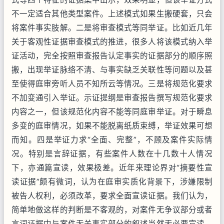
不一定适合其他类型案件。上述模式如果生搬硬套，只会
将案件事实肢解。二是将审查模式等同举证。比如近几年
关于客观性证据审查模式的推进，很多人将该模式纳入举
证活动，完全按照审查报告认定事实的证据部分的顺序照
搬，出现举证脉络不清、与事实缺乏关联性等问题以及甚
至使得庭审旁听人员不知所云等情况。三是将规范化要求
不加变通引入举证。示证提纲是审查报告撰写规范化要求
内容之一，但该规范化内容不能等同庭审举证。对于瞬息
多变的庭审情况，如果不能脱离纸质束缚，举证效果可想
而知。四是举证力求“全面、完整”，不顾及案件实际情
况。特别是言辞证据，有些案件人数在十几数十人情况
下，亦通篇宣读，效果极差。近年来理论界对“摘要性宣
读证据”颇有微词，认为在庭审实质化背景下，涉嫌限制
被告人权利，必须改革，要求全面宣读证据。我们认为，
简单地做这样的判断是不客观的，对案件无争议部分或者
言词证据中与案件无关事实部分的叙述当然无必要宣读，