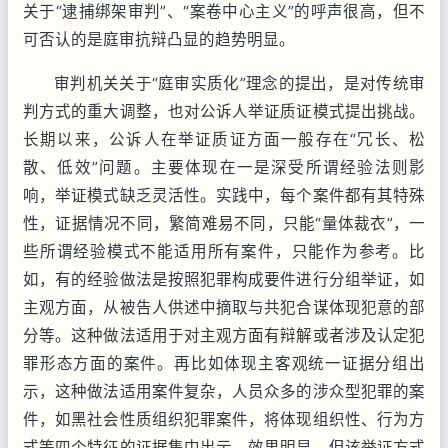
关于“逮捕绑架审判”、“案卷中心主义”的呼声很高，但不
可否认的是庭审抗辩凸显的趋势明显。
审判机关关于“庭审实质化”理念的提出，是对传统审
判方式的重大调整，也对公诉人举证质证模式提出挑战。
长期以来，公诉人在举证质证方面一般存在“冗长、松
散、低效”问题。主要体现在一是深受所谓经验法则影
响，举证模式缺乏灵活性。实践中，每个案件都有其特殊
性，证据情况不同，繁简难易不同，只能“量体裁衣”，一
些所谓经验模式不能适用所有案件，只能作为参考。比
如，有的经验做法是按照犯罪构成要件进行分组举证，如
主观方面，从被告人供述中摘取与共犯合谋体现犯意的部
分等。这种做法适用于对主观方面有辩解或者涉及认定犯
罪形态方面的案件。再比如体现主客观统一证据分组出
示，这种做法适用案件复杂，人员众多的涉众型犯罪的案
件，如黑社会性质组织犯罪案件，将体现组织性、行为方
式等四个特征的证据集中出示，效果明显，但该举证方式