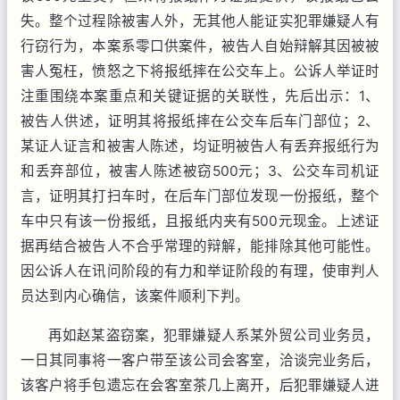
失。整个过程除被害人外，无其他人能证实犯罪嫌疑人有
行窃行为，本案系零口供案件，被告人自始辩解其因被被
害人冤枉，愤怒之下将报纸摔在公交车上。公诉人举证时
注重围绕本案重点和关键证据的关联性，先后出示：1、
被告人供述，证明其将报纸摔在公交车后车门部位；2、
某证人证言和被害人陈述，均证明被告人有丢弃报纸行为
和丢弃部位，被害人陈述被窃500元；3、公交车司机证
言，证明其打扫车时，在后车门部位发现一份报纸，整个
车中只有该一份报纸，且报纸内夹有500元现金。上述证
据再结合被告人不合乎常理的辩解，能排除其他可能性。
因公诉人在讯问阶段的有力和举证阶段的有理，使审判人
员达到内心确信，该案件顺利下判。
再如赵某盗窃案，犯罪嫌疑人系某外贸公司业务员，
一日其同事将一客户带至该公司会客室，洽谈完业务后，
该客户将手包遗忘在会客室茶几上离开，后犯罪嫌疑人进