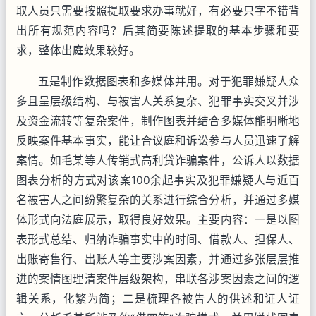
取人员只需要按照提取要求办事就好，有必要只字不错背
出所有规范内容吗？后其简要陈述提取的基本步骤和要
求，整体出庭效果较好。
五是制作数据图表和多媒体并用。对于犯罪嫌疑人众
多且呈层级结构、与被害人关系复杂、犯罪事实交叉并涉
及资金流转等复杂案件，制作图表并结合多媒体能明晰地
反映案件基本事实，能让合议庭和诉讼参与人员迅速了解
案情。如毛某等人传销式高利贷诈骗案件，公诉人以数据
图表分析的方式对该案100余起事实及犯罪嫌疑人与近百
名被害人之间纷繁复杂的关系进行综合分析，并通过多媒
体形式向法庭展示，取得良好效果。主要内容：一是以图
表形式总结、归纳诈骗事实中的时间、借款人、担保人、
出账寄售行、出账人等主要涉案因素，并通过多张层层推
进的案情图理清案件层级架构，串联各涉案因素之间的逻
辑关系，化繁为简；二是梳理各被告人的供述和证人证