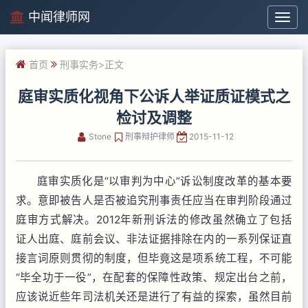
中闻律师网
中
闻
律
首页
刑事实务
>正文
师
网
庭审实质化视角下公诉人举证质证模式之
检讨及调整
Stone
刑事辩护律师
2015-11-12
庭审实质化是“以审判为中心”诉讼制度改革的基本要
求。意即被告人是否被追究刑事责任应当在审判阶段通过
庭审方式解决。2012年新刑诉法的修改虽然确立了包括
证人出庭、庭前会议、非法证据排除在内的一系列保证直
接言词原则贯彻的制度，但毕竟这是项系统工程，不可能
“毕全功于一役”，在配套的保障性政策、规定出台之前，
应该说近些年司法机关还是进行了有益的探索，虽然目前