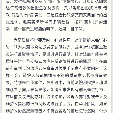
言，分析毛某所涉及的“借四笔”诈骗模式，并用饼状图表
述每笔借款的出账金额及去向，又以条形图形式揭示“借
款”背后的“诈骗”实质；三是综合比较涉案四家典当行的出
账比例、毛某实际所得等多项数据，拨开“高利贷”的迷
雾，整个展示过程简约明了，效果一目了然。
六是质证答辩要及时、针对性强。对于辩护人每证必
驳，认为来源不合法或者无证明效力，或者对证据断章取
义进行反驳等情况，要适时进行说明，针对法庭可能会对
质证答辩不予支持认为应在辩论阶段进行的情况，可在庭
前和审判长沟通或者在庭审时候举手示意有必要回应，这
样不会让辩护人与证据情况不符的质证意见影响庭审效
果，特别是自侦案件，在实践中，庭前法院和辩护人均详
细观看了同步录音录像，如确实未发现有刑讯逼供行为，
在庭前会议法院亦对此得出结论，公诉人亦针对被告人及
辩护人提出的细节问题均进行了回应，在举证阶段，如果
辩护人仍然按照被告人不符合客观的描述进行渲染，公诉