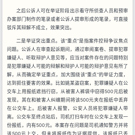
之后公诉人可在举证阶段出示看守所侦查人员和预审
办案部门制作的笔录或者公诉人提审形成的笔录，可直接
驳斥其辩解不成立，效果突出。
二是举证突出重点。该“重点”是指案件控辩争议焦点
问题。公诉人在审查起诉期间，通过审阅案卷、提审犯罪
嫌疑人、听取辩护人意见等，应当对案件存在的问题特别
是犯罪嫌疑人可能的辩解和辩护人可能的辩护意见有所了
解，从而确定举证重点，加大围绕该“重点”的举证力度，
达到扼住要害的效果。比如姚某盗窃案，犯罪嫌疑人在公
交车上用报纸遮挡行窃，从被害人裤袋中窃得500元后被
发现，其在和被害人纠缠期间将该500元夹在报纸中丢弃
在公交车上。后被害人报警，公安人员将犯罪嫌疑人带
离。公交车至终点站后，司机打扫车时在公交车上发现一
份报纸，内有500元。本案存在问题是司机通知警方并将
该500元上交，但未将报纸作为证据提供，该报纸已丢