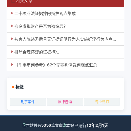
相关文章
二十项非法证据排除辩护观点集成
盗窃虚拟财产是否为盗窃罪？
被害人陈述矛盾且无证据证明行为人实施奸淫行为应宣告无罪
排除合理怀疑的证据标准
《刑事审判参考》62个无罪判例裁判观点汇总
标签
刑事案件
法律咨询
专业律师
本站已运行
12年2月1天
本站共有
5356
篇文章