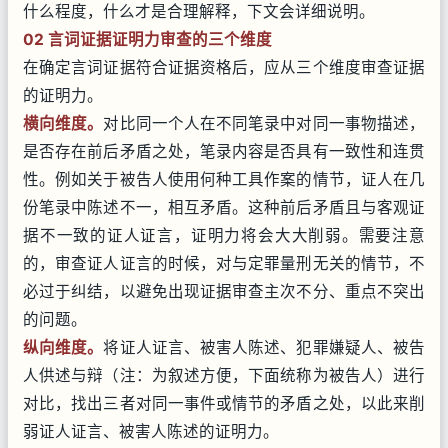
什么程度，什么才是合理解释，下文会详细说明。
02 言词证据证明力审查的三个维度
在确定言词证据符合证据资格后，应从三个维度审查证据
的证明力。
横向维度。
对比同一个人在不同笔录中对同一事物描述，
是否存在前后矛盾之处，笔录内容是否具有一致性和连贯
性。例如关于被告人使用何种工具作案的情节，证人在几
份笔录中陈述不一，相互矛盾。这种前后矛盾且与客观证
据不一致的证人证言，证明力将会大大削弱。需要注意
的，审查证人证言的时候，对与定罪量刑无关的情节，不
必过于纠结，以避免出现证据审查主次不分、重点不突出
的问题。
纵向维度。
将证人证言、被害人陈述、犯罪嫌疑人、被告
人供述与辩（注：为叙述方便，下面统称为被告人）进行
对比，找出三者对同一事件或情节的矛盾之处，以此来削
弱证人证言、被害人陈述的证明力。