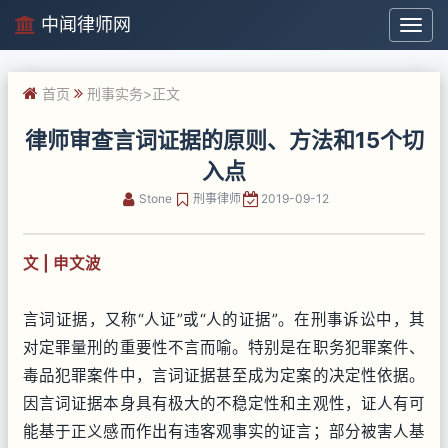
中闻律师网
中
闻
律
首页
刑事实务
>正文
师
网
律师审查言词证据的原则、方法和15个切
入点
Stone
刑事律师
2019-09-12
文 | 申文波
言词证据，又称“人证”或“人的证据”。在刑事诉讼中，其
对定罪量刑的重要性不言而喻。特别是在职务犯罪案件、
毒品犯罪案件中，言词证据甚至成为定案的决定性依据。
因言词证据本身具有极大的不稳定性和主观性，证人有可
能基于正义感而作出有违客观事实的证言；部分被害人基