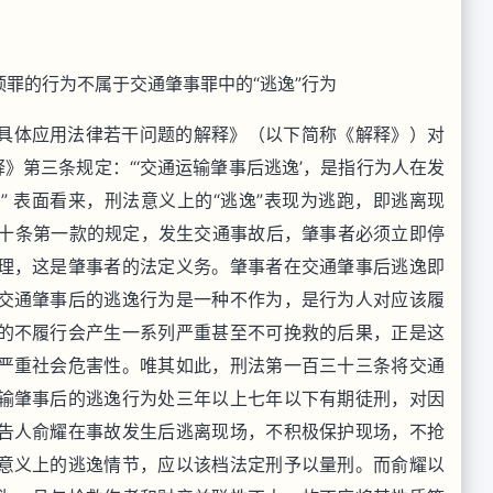
罪的行为不属于交通肇事罪中的“逃逸”行为
具体应用法律若干问题的解释》（以下简称《解释》）对
》第三条规定：“‘交通运输肇事后逃逸’，是指行为人在发
 表面看来，刑法意义上的“逃逸”表现为逃跑，即逃离现
七十条第一款的规定，发生交通事故后，肇事者必须立即停
理，这是肇事者的法定义务。肇事者在交通肇事后逃逸即
交通肇事后的逃逸行为是一种不作为，是行为人对应该履
的不履行会产生一系列严重甚至不可挽救的后果，正是这
严重社会危害性。唯其如此，刑法第一百三十三条将交通
输肇事后的逃逸行为处三年以上七年以下有期徒刑，对因
告人俞耀在事故发生后逃离现场，不积极保护现场，不抢
意义上的逃逸情节，应以该档法定刑予以量刑。而俞耀以