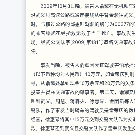
2009年10月3日晚，被告人俞耀在无机动
沿武义县高速公路或通连接线从牛背金驶往武义
时，与横过公路的邱惠旺驾驶的牌号为00377
的乘客缪旭花经抢救无效于当日死亡。事故发
场。经武公交认字[2009]第131号道路交通
任。
事发当晚，被告人俞耀因无证驾驶害怕承担
（以下币种均为人民币）40万元，如雷荣庆判刑
琴，从俞耀处拿到现金10万余元和20万元的欠
投案并冒充交通事故的肇事者。第二天，俞耀又
叫到武义。周慧、蒋森火、徐惠琴、金团新等人
警队，作了事发当时轿车的驾驶员是雷荣庆的伪
经查，徐惠琴将其中15万元交到交警大队作为交
款。徐惠琴还到武义县交警大队作了雷荣庆发生