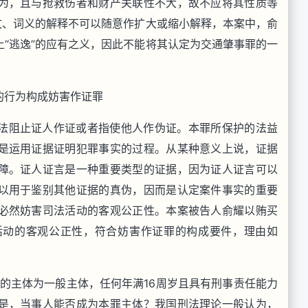
为，且与抢救伤者和财产关联性不大，故不应将其性质等
文、词义的解释不可以随意作扩大或缩小解释，本案中，俞
“逃逸”的应有之义，因此不能将其认定为交通肇事罪的一
的行为构成妨害作证罪
法阻止证人作证或者指使他人作伪证。本罪所保护的法益
是运用证据证明犯罪事实的过程。从某种意义上说，证据
障。证人证言是一种重要类型的证据，因为证人证言可以
以用于鉴别其他证据的真伪，因而是认定案件事实的重要
必然妨害司法活动的客观公正性。本案被告人俞耀以贿买
活动的客观公正性，符合妨害作证罪的构成要件，理由如
的主体为一般主体，任何年满16周岁且具有刑事责任能力
是，当事人能否成为本罪主体？我国刑法理论一般认为，