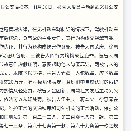
武义县公安局投案。11月30日，被告人周慧主动到武义县公安
运输管理法律，在无机动车驾驶证的情况下，驾驶机动车
事后逃逸，负事故的主要责任，其行为构成交通肇事罪。
作伪证，其行为还构成妨害作证罪。被告人雷荣庆、徐惠
作假证明包庇，三被告人的行为均构成包庇罪。被告人周
节故意作虚假证明，意图帮助他人隐匿罪证，两被告人的
成立，本院予以支持。被告人俞耀一人犯数罪，应予数罪
预交20万元，有积极赔偿表现，且庭审中自愿认罪的辩护
为酌情从轻处罚。被告人金团新、周慧在案发后主动到公
，依法可以从轻处罚。被告人雷荣庆、蒋森火、徐惠琴在
纪，维护正常的交通秩序和司法机关的正常活动，保护公
和国刑法》第一百三十三条、第三百零七条第一款、第三
第七十三条、第六十七条第一款、第六十九条第一款之规