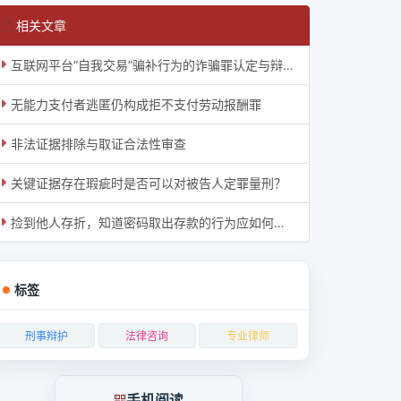
相关文章
互联网平台“自我交易”骗补行为的诈骗罪认定与辩护审查思路
无能力支付者逃匿仍构成拒不支付劳动报酬罪
非法证据排除与取证合法性审查
关键证据存在瑕疵时是否可以对被告人定罪量刑？
捡到他人存折，知道密码取出存款的行为应如何定性
标签
刑事辩护
法律咨询
专业律师
手机阅读