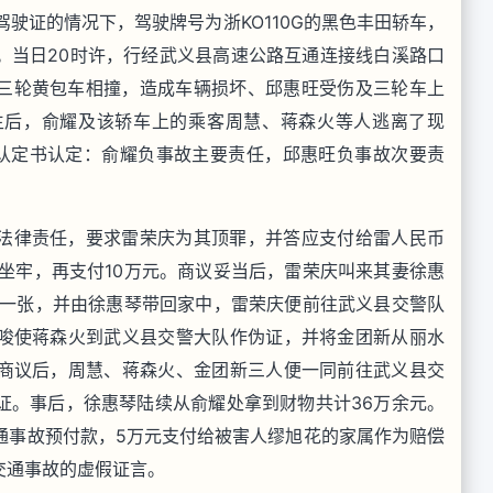
车驾驶证的情况下，驾驶牌号为浙KO110G的黑色丰田轿车，
。当日20时许，行经武义县高速公路互通连接线白溪路口
的三轮黄包车相撞，造成车辆损坏、邱惠旺受伤及三轮车上
生后，俞耀及该轿车上的乘客周慧、蒋森火等人逃离了现
事故认定书认定：俞耀负事故主要责任，邱惠旺负事故次要责
法律责任，要求雷荣庆为其顶罪，并答应支付给雷人民币
坐牢，再支付10万元。商议妥当后，雷荣庆叫来其妻徐惠
条一张，并由徐惠琴带回家中，雷荣庆便前往武义县交警队
唆使蒋森火到武义县交警大队作伪证，并将金团新从丽水
商议后，周慧、蒋森火、金团新三人便一同前往武义县交
证。事后，徐惠琴陆续从俞耀处拿到财物共计36万余元。
通事故预付款，5万元支付给被害人缪旭花的家属作为赔偿
交通事故的虚假证言。