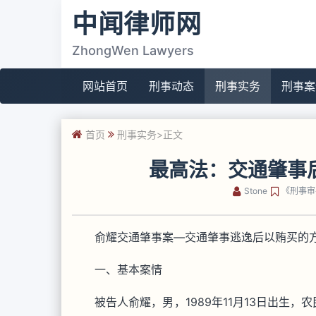
中闻律师网
ZhongWen Lawyers
网站首页
刑事动态
刑事实务
刑事案
首页
刑事实务
>正文
最高法：交通肇事
Stone
《刑事审
俞耀交通肇事案—交通肇事逃逸后以贿买的
一、基本案情
被告人俞耀，男，1989年11月13日出生，