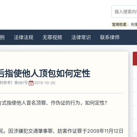
常用检索
:
刑
例
法律法规
无罪视频
法律常识
联系律师
后指使他人顶包如何定性
判参考》第681号
2015-10-20
方式指使他人冒名顶罪、作伪证的行为，如何定性？
农民。因涉嫌犯交通肇事罪、妨害作证罪于2009年11月12日