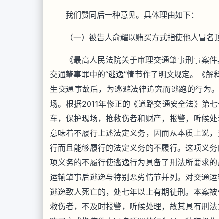
我们赞同后一种意见。具体理由如下：
（一）被告人俞耀以贿买方式指使他人冒名顶
《最高人民法院关于审理交通肇事刑事案件
交通肇事罪中的“逃逸”情节作了明文规定。《解释
生交通事故后，为逃避法律追究而逃跑的行为。”
场。根据2011年修正的《道路交通安全法》第
车，保护现场，抢救伤者和财产，报警，听候处
意味着不履行上述法定义务，因而从本质上说，
行而且能够履行的法定义务的不履行。这项义务
项义务的不履行使逃逸行为具备了刑法所要求的
运输肇事后逃逸与特别恶劣情节并列。对交通运
逃逸致人死亡的，处七年以上有期徒刑。本案被
救伤者，不及时报警，听候处理，故其具有刑法