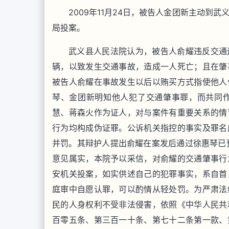
2009年11月24日，被告人金团新主动到
局投案。
武义县人民法院认为，被告人俞耀违反交通
辆，以致发生交通事故，造成一人死亡；且在肇
被告人俞耀在事故发生以后以贿买方式指使他人
琴、金团新明知他人犯了交通肇事罪，而共同
慧、蒋森火作为证人，对与案件有重要关系的情
行为均构成伪证罪。公诉机关指控的事实及罪名
并罚。其辩护人提出俞耀在案发后通过徐惠琴已
意见属实，本院予以采信，对俞耀的交通肇事行
安机关投案，如实供述自己的犯罪事实，系自首
庭审中自愿认罪，可以酌情从轻处罚。为严肃法
民的人身权利不受非法侵害，依照《中华人民共
百零五条、第三百一十条、第七十二条第一款、