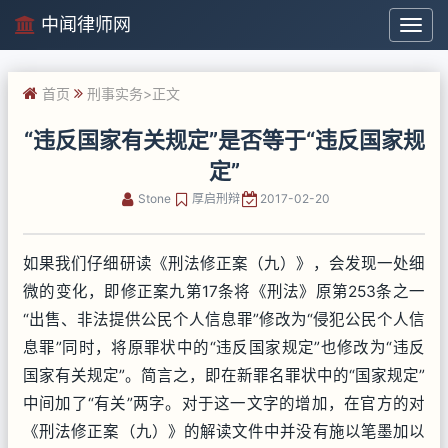
中闻律师网
中
闻
律
首页
刑事实务
>正文
师
网
“违反国家有关规定”是否等于“违反国家规
定”
Stone
厚启刑辩
2017-02-20
如果我们仔细研读《刑法修正案（九）》，会发现一处细
微的变化，即修正案九第17条将《刑法》原第253条之一
“出售、非法提供公民个人信息罪”修改为“侵犯公民个人信
息罪”同时，将原罪状中的“违反国家规定”也修改为“违反
国家有关规定”。简言之，即在新罪名罪状中的“国家规定”
中间加了“有关”两字。对于这一文字的增加，在官方的对
《刑法修正案（九）》的解读文件中并没有施以笔墨加以