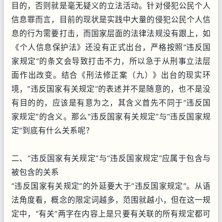
目的，否则就是毫无疑义的立法活动。针对侵犯公民个人
信息罪而言，目前的现状是实践中大量的侵犯公民个人信
息的行为需要打击，而国家层面的法律法规没有跟上，如
《个人信息保护法》还没有正式出台，严格按照“违反国
家规定”的条文会导致打击不力，所以急于从刑事立法层
面作出改变。结合《刑法修正案（九）》出台的现实环
境，“违反国家有关规定”的表述并不是随意的，也不是没
有目的的，应该是有意为之，其含义首先不同于“违反国
家规定”的含义。那么“违反国家有关规定”与“违反国家规
定”到底有什么关系呢？
二、“违反国家有关规定”与“违反国家规定”应属于包含与
被包含的关系
“违反国家有关规定”的外延要大于“违反国家规定”。从语
法角度看，概念的限定词越多，范围就越小，但在这一规
定中，“有关”两字在内容上是只要有关联的所有规定都可