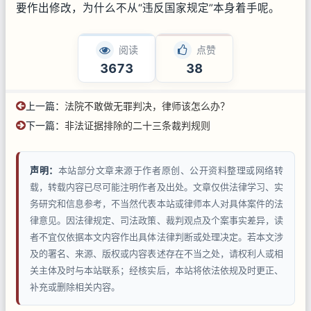
要作出修改，为什么不从“违反国家规定”本身着手呢。
阅读
点赞
3673
38
上一篇：
法院不敢做无罪判决，律师该怎么办？
下一篇：
非法证据排除的二十三条裁判规则
声明：
本站部分文章来源于作者原创、公开资料整理或网络转
载，转载内容已尽可能注明作者及出处。文章仅供法律学习、实
务研究和信息参考，不当然代表本站或律师本人对具体案件的法
律意见。因法律规定、司法政策、裁判观点及个案事实差异，读
者不宜仅依据本文内容作出具体法律判断或处理决定。若本文涉
及的署名、来源、版权或内容表述存在不当之处，请权利人或相
关主体及时与本站联系；经核实后，本站将依法依规及时更正、
补充或删除相关内容。