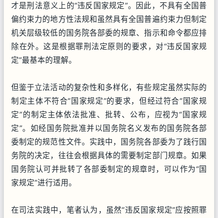
才是刑法意义上的“违反国家规定”。因此，不具有全国普
偏约束力的地方性法规和虽然具有全国普遍约束力但制定
机关层级较低的国务院各部委的规章、指示和命令都应排
除在外。这是根据罪刑法定原则的要求，对“违反国家规
定”最基本的理解。
但鉴于立法活动的复杂性和多样化，有些规定虽然实际的
制定主体不符合“国家规定”的要求，但经过符合“国家规
定”的制定主体依法批准、批转、公布，应视为“国家规
定”。如经国务院批准并以国务院名义发布的国务院各部
委制定的规范性文件。实践中，国务院各部委为了践行国
务院的决定，往往会根据具体的需要制定部门规章。如果
国务院认可并批转了各部委制定的规章时，可以作为“国
家规定”进行适用。
在司法实践中，笔者认为，虽然“违反国家规定”应按照罪