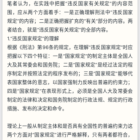
笔者认为，在实践中把握“违反国家有关规定”的内容范
围，应从两个方面着手：一是正确理解刑法中“违反国家
规定”的内容；二是正确把握扩充的“有关”部分的内容。两
者结合，就是“违反国家有关规定”的全部内容。
1.“违反国家规定”的理解
根据《刑法》第96条的规定，在理解“违反国家规定”时应
把握以下四个特征：一是“国家规定”的制定主体是全国人
大及其常委会和国务院；二是“国家规定”是经过法定的程
序制定并按照法定的程序发布的；三是“国家规定”能够代
表国家整体的意志，以国家强制力反映出普遍的约束力；
四是“国家规定”在表现形式上，必须是全国人大及常委会
制定的法律和决定和国务院制定的行政法规、规定的行政
措施、发布的决定和命令。
理论上一般从制定主体和是否具有全国性的普遍约束力这
两个方面对“国家规定”进行严格解释，只有两者都符合，