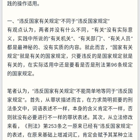
践的操作适用。
一、“违反国家有关规定”不同于“违反国家规定”
有观点认为，两者并没有什么不同，“有关”没有实际意
义，实践中所说的“有关机关”、“有关部门”、“有关人员”
都是最神秘的、没有实质的内容。就此而言，“国家有关
规定”就是有关的国家规定，只要违反的是国家规定就是
有关的，在实际适用中还是要看是否是刑法第96条规定
的国家规定。
笔者认为，“违反国家有关规定”不能简单地等同于“违反国
家规定”。首先，从罪状描述而言，在力求简明扼要的刑
法条文中，词语表述不一样，本身的含义肯定不一样，否
则就没有必要进行不一样的罪状表述。其次，从立法修改
来看，《刑法》第253条之一原来已经有“违反国家规定”
的表述，在原来基础上增减词汇，肯定会赋予其某种立法