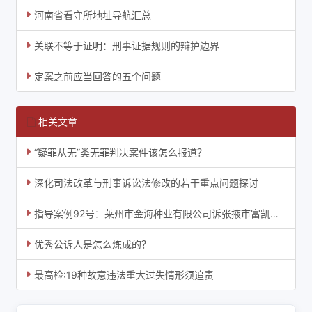
河南省看守所地址导航汇总
关联不等于证明：刑事证据规则的辩护边界
定案之前应当回答的五个问题
相关文章
“疑罪从无”类无罪判决案件该怎么报道？
深化司法改革与刑事诉讼法修改的若干重点问题探讨
指导案例92号：莱州市金海种业有限公司诉张掖市富凯农业科技有限责任公司侵犯植物新品种权
优秀公诉人是怎么炼成的？
最高检:19种故意违法重大过失情形须追责