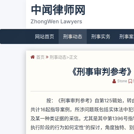
中闻律师网
ZhongWen Lawyers
网站首页
刑事动态
刑事实务
刑事案
首页
刑事动态
>正文
《刑事审判参考》
Stone
按：《刑事审判参考》自第125辑始，转由
共计16起指导案例，所涉问题既包括实体法中
及某一种类证据的采信。尤其是其中第1396号
执行阶段的行为如何定性”的探讨，角度独特、