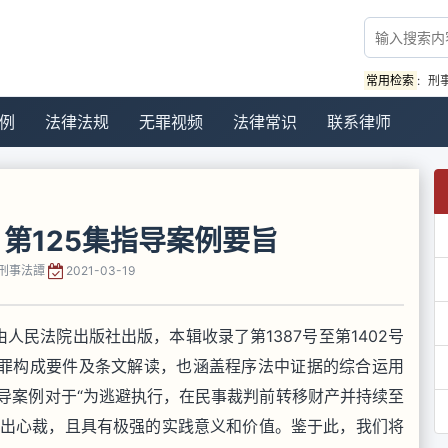
常用检索
:
刑
例
法律法规
无罪视频
法律常识
联系律师
第125集指导案例要旨
刑事法譚
2021-03-19
人民法院出版社出版，本辑收录了第1387号至第1402号
犯罪构成要件及条文解读，也涵盖程序法中证据的综合运用
指导案例对于“为逃避执行，在民事裁判前转移财产并持续至
别出心裁，且具有极强的实践意义和价值。鉴于此，我们将