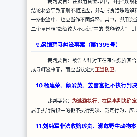
裁判要旨：在挪用资金罪中，由于“数额较
结论将会导致罪刑不相适应，并与《贪污贿赂解释
一条款当中，也应当作不同解释。其中，挪用资金
二个量刑档“数额较大不退还”中的“数额较大”，则
9.梁锦辉寻衅滋事案（第1395号）
裁判要旨：被告人针对正在违法强拆其合
成寻衅滋事罪，而应当认定为
正当防卫
。
10.杨建荣、颜爱英、姜雪富拒不执行判决
裁判要旨：
为逃避执行，在民事判决确定
属于执行阶段中的拒不执行判决、裁定行为，应
11.刘纯军非法收购珍贵、濒危野生动物案（