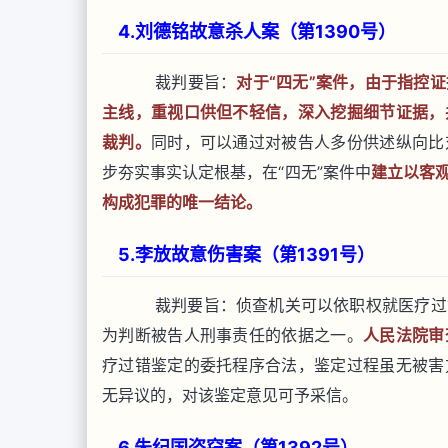
4.刘德铭故意杀人案（第1390号）
裁判要旨：
对于“四无”案件，由于指控
主线，重视口供但不轻信，深入挖掘细节证据，
裁判。
同时，可以通过对被告人多份供述纵向比
步夯实事实认定根基，在“四无”案件中
建立以客
构成犯罪的唯一结论。
5.李放故意伤害案（第1391号）
裁判要旨：侦查机关可以依职权就医疗过
为判断被告人刑事责任的依据之一。
人民法院审
疗过错鉴定的委托程序合法，鉴定过程虽无被害
无异议的，对该鉴定意见可予采信。
6.朱纪国盗窃案（第1392号）