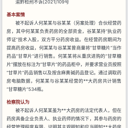
渝黔检刑不诉[2021]109号
基本案情
被不起诉人何某某与谷某某（另案处理）合伙经营药
房，其中何某某负责药房的全部资金，谷某某持“执业药
师证”技术入股，双方平分药房收益。在经营药房期间为
提高药房收益，何某某与谷某某曾商量将“甘草糖片”当作
药品“甘草片”进行销售。何某某将从重庆进购的“甘草糖
片”摆放在标注为“甘草片”的药品柜中，并要求营业员按照
“甘草片”药品销售以及按含麻黄碱药品登记。通过调取药
房电脑数据，何某某与谷某某经营的**大药房共计销售
“甘草糖片”534瓶。
检察院认为
被不起诉人何某某虽为**大药房的法定代表人，但在
药房具备企业负责人、执业药师的情况下，其参与药房的
经营管理程度有限，证明其主观明知和应当明知**大药房