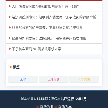
人民法院案例库“强奸罪”裁判要旨汇总（36件）
经济纠纷刑事化：赵明利诈骗案再审无罪改判的界限辨析
非自然状态的矿产资源，不属非法采矿犯罪对象
最高院判例要旨：法院终结再审审查程序12类情形
不予核准死刑70-黄某故意杀人案
标签
无罪
无罪案例
无罪判决
本站已运行
12年2月
本站共有
5356
篇文章
以法为业
以信为本