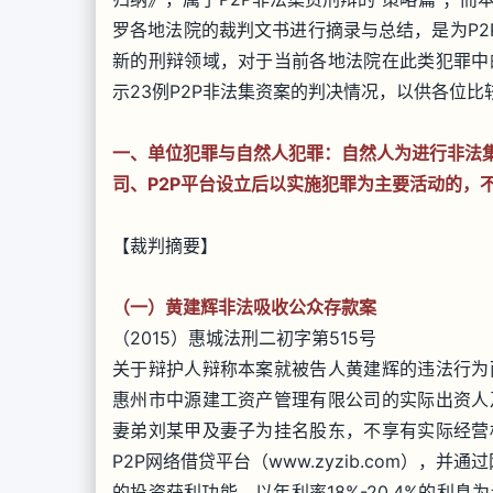
罗各地法院的裁判文书进行摘录与总结，是为P2P
新的刑辩领域，对于当前各地法院在此类犯罪中
示23例P2P非法集资案的判决情况，以供各位比
一、单位犯罪与自然人犯罪：自然人为进行非法集
司、P2P平台设立后以实施犯罪为主要活动的，
【裁判摘要】
（一）黄建辉非法吸收公众存款案
（2015）惠城法刑二初字第515号
关于辩护人辩称本案就被告人黄建辉的违法行为
惠州市中源建工资产管理有限公司的实际出资人
妻弟刘某甲及妻子为挂名股东，不享有实际经营
P2P网络借贷平台（www.zyzib.com）
的投资获利功能，以年利率18%-20.4%的利