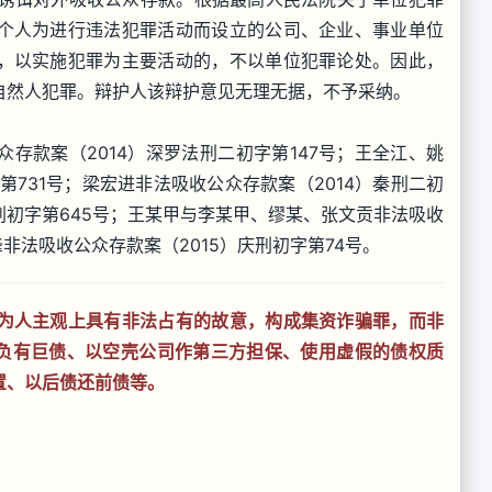
个人为进行违法犯罪活动而设立的公司、企业、事业单位
，以实施犯罪为主要活动的，不以单位犯罪论处。因此，
自然人犯罪。辩护人该辩护意见无理无据，不予采纳。
存款案（2014）深罗法刑二初字第147号；王全江、姚
第731号；梁宏进非法吸收公众存款案（2014）秦刑二初
丽莲刑初字第645号；王某甲与李某甲、缪某、张文贡非法吸收
峰非法吸收公众存款案（2015）庆刑初字第74号。
为人主观上具有非法占有的故意，构成集资诈骗罪，而非
已负有巨债、以空壳公司作第三方担保、使用虚假的债权质
置、以后债还前债等。