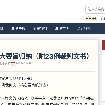
常用检索
:
刑
例
法律法规
无罪视频
法律常识
联系律师
1大要旨归纳（附23例裁判文书）
刑事实物
2016-03-15
资案法院裁判11大要旨
23例裁判文书核心要点统计表）
此前撰文的《P2P、众筹平台非法集资犯罪辩护方向与要点
而本文，笔者意在分析实务中既有案例的裁判思路和观点，搜