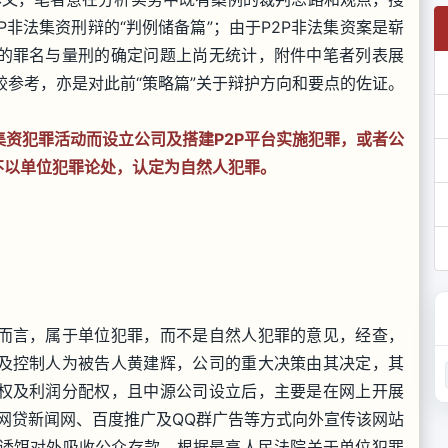
非法集资刑辩的“判例储备篇”；由于P2P非法集资案是崭
的罪名与量刑的确定问题上尚无统计，附件中笔者列表展
较参考，亦是对此前“策略篇”关于辩护方向和要点的佐证。
资犯罪活动而设立公司及搭建P2P平台实施犯罪，或者公
不以单位犯罪论处，认定为自然人犯罪。
而言，属于单位犯罪，而不是自然人犯罪的意见，经查，
及控制人为被告人黄建辉，公司的重大决策由其决定，其
权及利润分配权，且中源公司设立后，主要是在网上开展
，并通过网贷新闻网、百度推广及QQ群广告等方式向外宣传该网站
息为诱饵对外吸收公众存款。根据最高人民法院关于单位犯罪