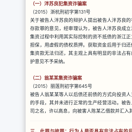
（一）泮苏良犯集资诈骗案
（2015）浙杭刑初字第131号
关于被告人泮苏良的辩护人提出被告人泮苏良的
存款罪的意见，经审理认为，被告人泮苏良成立
集资过程中利用其实际控制的资不抵债的浙江正
担保，用虚假的债权质押。获取资金后用于归还
集资款无法归还，其主观上具有明显的非法占有
护意见不予采纳。
（二）翁某某集资诈骗案
（2015）丽莲刑初字第645号
被告人翁某某等人以后债还前债的方式向投资人
的手段，其并未进行正常的生产经营活动。被告
司之名，许以高息，向被害人陈某乙借款并汇入
三、此罪与彼罪：行为人是否具有非法占有的