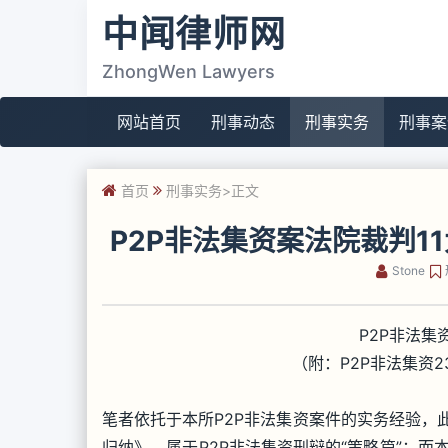
中闻律师网
ZhongWen Lawyers
网站首页
刑事动态
刑事实务
刑事案
首页
刑事实务
>正文
P2P非法集资案法院裁判1
Stone
P2P非法集
（附：P2P非法集资
笔者依托于本所P2P非法集资案件的实务经验，
归纳》，属于P2P非法集资刑辩的“策略篇”；