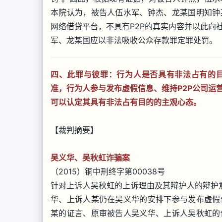
本院认为，被告人伍水军、钟杰、龙某国明知钟
网络借贷平台，不具有P2P的真实内容并以此向
军、龙某国应以非法吸收公众存款罪定罪处罚。
四、此罪与彼罪：行为人是否具有非法占有的
准，行为人参与发布虚假信息、维持P2P公司运
可以认定其具有非法占有目的的主观心态。
【裁判摘要】
吴义华、吴秋虹诈骗案
（2015）铜中刑终字第00038号
针对上诉人吴秋虹的上诉理由及其辩护人的辩护
华、上诉人某仍在吴义华的安排下参与发布虚假
某的证言、原审被告人吴义华、上诉人吴秋虹的