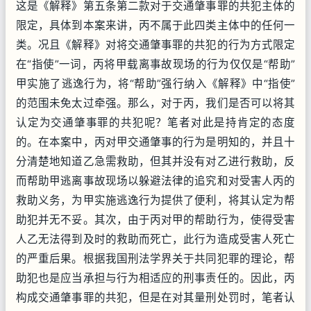
这是《解释》第五条第二款对于交通肇事罪的共犯主体的
限定，具体到本案来讲，丙不属于此四类主体中的任何一
类。况且《解释》对将交通肇事罪的共犯的行为方式限定
在“指使”一词，丙将甲载离事故现场的行为仅仅是“帮助”
甲实施了逃逸行为，将“帮助”强行纳入《解释》中“指使”
的范围未免太过牵强。那么，对于丙，我们是否可以将其
认定为交通肇事罪的共犯呢？笔者对此是持肯定的态度
的。在本案中，丙对甲交通肇事的行为是明知的，并且十
分清楚地知道乙急需救助，但其并没有对乙进行救助，反
而帮助甲逃离事故现场以躲避法律的追究和对受害人丙的
救助义务，为甲实施逃逸行为提供了便利，将其认定为帮
助犯并无不妥。其次，由于丙对甲的帮助行为，使得受害
人乙无法得到及时的救助而死亡，此行为造成受害人死亡
的严重后果。根据我国刑法学界关于共同犯罪的理论，帮
助犯也是应当承担与行为相适应的刑事责任的。因此，丙
构成交通肇事罪的共犯，但是在对其量刑处罚时，笔者认