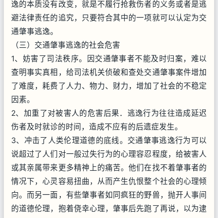
逸的本质没有改变，就是不履行抢救伤者的义务或者是逃
避法律责任的追究，只要符合其中的一项就可以认定为交
通肇事逃逸。
（三）交通肇事逃逸的社会危害
1、妨害了司法秩序。因交通肇事者不能及时归案，难以
查明事实真相，给司法机关侦破和查处交通肇事案件增加
了难度，耗费了人力、物力、财力，增加了社会的不稳定
因素。
2、加重了对被害人的危害后果．逃逸行为往往造成延迟
伤者及时就诊的时间，造成不应有的后遗症发生。
3、冲击了人类伦理道德的底线。交通肇事逃逸行为可以
说超过了人们对一般过失行为的心理容忍程度，给被害人
或其亲属带来更多精神上的痛苦。他们在找不着肇事者的
情况下，心灵容易扭曲，从而产生仇恨整个社会的心理倾
向。而另一面，有些肇事者如同疯狂的野兽，抛开人事间
的道德伦理，抱着侥幸心理，肇事后先跑了再说，以为逮