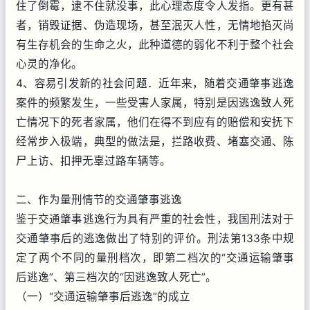
住了倒霉，逮不住就没事，此心理态度令人发指。更有甚
者，销毁证据、伪造现场，甚至泯灭人性，无情地掐灭尚
有生存机会的生命之火，此种道德的弱化不利于整个社会
心灵的净化。
4、容易引发新的社会问题．近年来，随着交通肇事逃逸
案件的频繁发生，一些受害人家属，特别是因逃逸致人死
亡情况下的死者家属，他们在得不到应有的赔偿和安抚下
经常步入极端，典型的做法是，拦路收费、堵塞交通、陈
尸上访、扣押无辜过路车辆等。
二、作为量刑情节的交通肇事逃逸
鉴于交通肇事逃逸行为具有严重的社会性，我国刑法对于
交通肇事后的逃逸做出了特别的评价。刑法第133条中规
定了两个不同的量刑档次，即第二档次的“交通运输肇事
后逃逸”、第三档次的“因逃逸致人死亡”。
（一）“交通运输肇事后逃逸”的成立