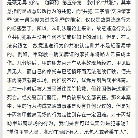
是毫无异议的。《解释》第五条第二款中的“共犯”，其本
意指的是故意逃逸行为的共犯，而“共犯”二字前“交通肇事
罪”这一词貌似为过失犯罪的限定，仅仅是故意逃逸行为
的标签罢了。所以，从刑法理论上来讲，故意逃逸行为成
立共同犯罪并没有任何不妥或逻辑上的漏洞。但是，在司
法实践之，故意逃逸行为的共犯认定则并不是轻而易举
的。例如，甲驾驶一辆无牌证的摩托车将路人乙撞成重
伤。几分钟后，甲的朋友丙开车从事故现场经过，甲见四
周无人，而自己的摩托车已经损坏而无法继续行驶，便央
求丙将其载离现场，丙推脱不过，犹豫片刻后载甲逃离。
乙在一小时后被人发现送往医院抢救，但终因伤势过重而
死亡。经交警部门鉴定，甲负该事故全部责任。那么本案
中，甲的行为构成交通肇事罪是没有任何异议的，但是对
于丙将甲载离现场的行为定性则存在一定困难。对于丙帮
助甲逃离现场的行为，我们是否可以认定为是犯罪呢？
“单位主管人员、机动车辆所有人、承包人或者乘车人”，