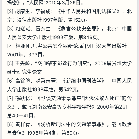
揭密》，“人民网”2010年3月26日。
[2] 胡康生、李福成：《中华人民共和国刑法释义》，北
京：法律出版社1997年版，第152页。
[3] 鲍遂献、雷东生：《危害公麸安全罪》，北京：中国
人民公安大学出版社1999年版，第349页。
[4] 林亚刚.危害公共安全罪新论.武[M〕汉大学出版社，
2001年，393页。
[5] 王先彪，“交通肇事逃逸行为研究”，2009届贵州大学
硕士研究生论文
[6] 高铭暄、赵秉志著：《新编中国刑法学》，中国人民
人学出版社1998年版，第542页。
[7] 徐跃忆：《也谈交通肇事罪中“因逃逸致人死亡”的含
义》，载《湖南公安高等专科学校学报》2000年第2期，
第40一41页。
[8] 黄样青：《浅析新刑法中的交通肇事罪》，载《政治
与去律》1998年第4期，第60页。