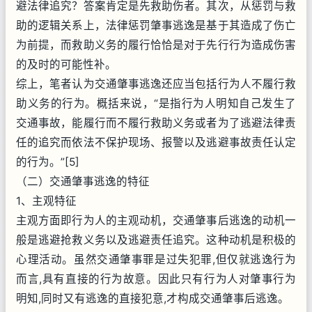
避法律追究？答案肯定是先救助伤者。其次，从惩罚与救
助的逻辑关系上，法律惩罚肇事逃逸是基于其造成了伤亡
为前提，而救助义务的履行恰恰是对于先行行为造成伤害
的及时的可能性补。
综上，笔者认为交通肇事逃逸还应当包括行为人不履行救
助义务的行为。概括来说，“是指行为人明知自己发生了
交通事故，能履行而不履行救助义务或者为了逃避法律责
任的追究而依法不保护现场、报警以及逃避事故责任认定
的行为。”[5]
（二）交通肇事逃逸的特征
1、主观特征
主观方面即行为人的主观动机，交通肇事后逃逸的动机一
般是逃避抢救义务以及逃避责任追究。这种动机是积极的
心理活动。虽然交通肇事罪是过失犯罪,但仅就逃逸行为
而言,具有直接的行为故意。因此只有行为人对肇事行为
明知,同时又有逃逸的直接犯意,才构成交通肇事后逃逸。