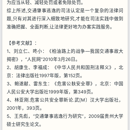
为应当从轻、减轻处罚或者免除处罚。
综上所述,交通肇事逃逸的司法认定是一个复杂的法律问
题,只有对其进行深入细致地研究,才能在司法实践中做到
准确把握、全面判断,让法律更好地为办案实践服务。
【参考文献】：
1、刘立仁、咚小：《柏油路上的战争—我国交通事故大
揭密》，“人民网”2010年3月26日。
2、胡康生、李福成：《中华人民共和国刑法释义》，北
京：法律出版社1997年版，第152页。
3、鲍遂献、雷东生：《危害公麸安全罪》，北京：中国
人民公安大学出版社1999年版，第349页。
4、林亚刚.危害公共安全罪新论.武[M〕汉大学出版社，
2001年，393页。
5、王先彪，“交通肇事逃逸行为研究”，2009届贵州大学
硕士研究生论文。