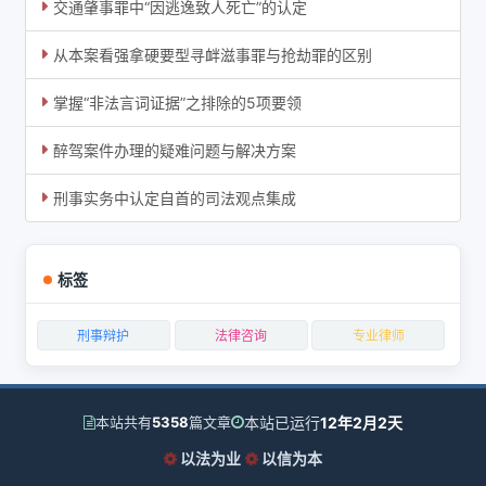
交通肇事罪中“因逃逸致人死亡”的认定
从本案看强拿硬要型寻衅滋事罪与抢劫罪的区别
掌握“非法言词证据”之排除的5项要领
醉驾案件办理的疑难问题与解决方案
刑事实务中认定自首的司法观点集成
标签
刑事辩护
法律咨询
专业律师
本站已运行
12年2月2天
本站共有
5358
篇文章
以法为业
以信为本