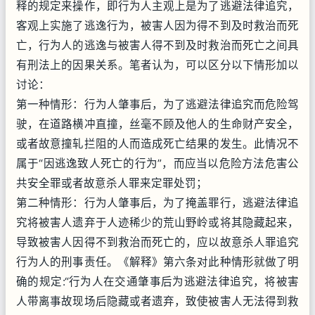
释的规定来操作，即行为人主观上是为了逃避法律追究，
客观上实施了逃逸行为，被害人因为得不到及时救治而死
亡，行为人的逃逸与被害人得不到及时救治而死亡之间具
有刑法上的因果关系。笔者认为，可以区分以下情形加以
讨论：
第一种情形：行为人肇事后，为了逃避法律追究而危险驾
驶，在道路横冲直撞，丝毫不顾及他人的生命财产安全，
或者故意撞轧拦阻的人而造成死亡结果的发生。此情况不
属于“因逃逸致人死亡的行为”，而应当以危险方法危害公
共安全罪或者故意杀人罪来定罪处罚；
第二种情形：行为人肇事后，为了掩盖罪行，逃避法律追
究将被害人遗弃于人迹稀少的荒山野岭或将其隐藏起来，
导致被害人因得不到救治而死亡的，应以故意杀人罪追究
行为人的刑事责任。《解释》第六条对此种情形就做了明
确的规定:“行为人在交通肇事后为逃避法律追究，将被害
人带离事故现场后隐藏或者遗弃，致使被害人无法得到救