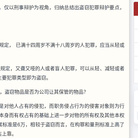
，仅以刑事辩护为视角，归纳总结出盗窃犯罪辩护要点，
条规定， 已满十四周岁不满十八周岁的人犯罪，应当从轻或
条规定，又聋又哑的人或者盲人犯罪，可以从轻、减轻或者
主要犯罪类型即为盗窃。
工，盗窃物品是否为公司让其保管的物品？
是对他人占有的侵犯，而职务侵占行为的侵害对象则为行
本身而有权占有的基础上进一步对物的所有权及其他本权
案标准是6万，相较于盗窃而言，在构罪和量刑标准上高了
占上靠。