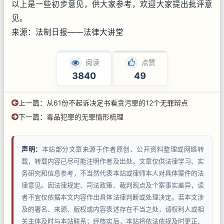
以上是一些初步意见，供大家参考，欢迎大家提出批评意
见。
来源：法制日报——法律大讲堂
阅读
点赞
3840
49
上一篇：
从61份不起诉决定书看贪污罪的12个无罪辩点
下一篇：
毒品犯罪的无罪情形梳理
声明：
本站部分文章来源于作者原创、公开资料整理或网络转
载，转载内容已尽可能注明作者及出处。文章仅供法律学习、实
务研究和信息参考，不当然代表本站或律师本人对具体案件的法
律意见。因法律规定、司法政策、裁判观点及个案事实差异，读
者不宜仅依据本文内容作出具体法律判断或处理决定。若本文涉
及的署名、来源、版权或内容表述存在不当之处，请权利人或相
关主体及时与本站联系；经核实后，本站将依法依规及时更正、