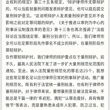
业权利的规定》第三十五条规定，“辩护律师作无罪辩护
的，可以当庭就量刑问题发表辩护意见，也可以庭后提交
量刑辩护意见。”这说明辩护人发表量刑辩护意见并不会
影响之前对定罪问题的辩护。《关于推进以审判为中心的
刑事诉讼制度改革的意见》第十三条也再次强调了“法庭
辩论应当围绕定罪、量刑分别进行”。所以，我们律师完
全可以在定罪阶段先作罪名不成立的辩护，在量刑阶段作
罪轻辩护。
在作罪轻辩护时，我们律师的辩护重点在于量刑辩护。前
不久，最高人民法院下发了进一步扩大量刑规范化范围的
通知。至此，纳入法院量刑规范化的罪名达23个，我想
这些常见罪名足以应付律师日常的刑事辩护活动。推广量
刑规范化，既有利于法官统一量刑标准，也有利于律师作
量刑辩护。对于律师来说，要想量刑意见被法官采纳，不
能总是千篇一律的“系初犯、偶犯”“认罪态度好，具有悔罪
情节”等表达，而是要熟悉未成年人犯罪、防卫过当、犯