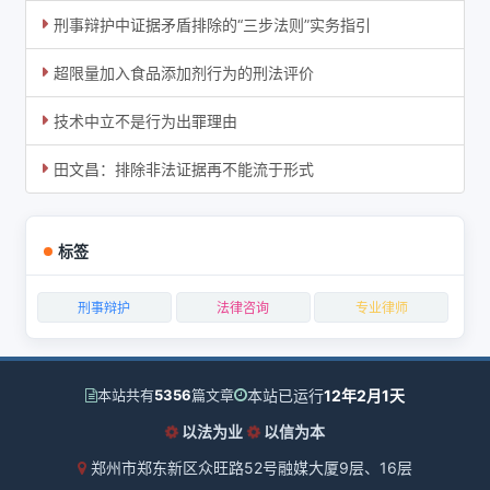
刑事辩护中证据矛盾排除的“三步法则”实务指引
超限量加入食品添加剂行为的刑法评价
技术中立不是行为出罪理由
田文昌：排除非法证据再不能流于形式
标签
刑事辩护
法律咨询
专业律师
本站已运行
12年2月1天
本站共有
5356
篇文章
以法为业
以信为本
郑州市郑东新区众旺路52号融媒大厦9层、16层