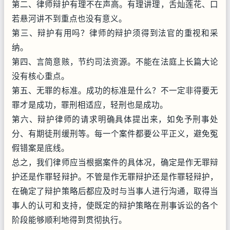
第二、律师辩护有理不在声高。有理讲理，舌灿莲花、口
若悬河讲不到重点也没有意义。
第三、辩护有用吗？律师的辩护须得到法官的重视和采
纳。
第四、言简意赅，节约司法资源。不能在法庭上长篇大论
没有核心重点。
第五、无罪的标准。成功的标准是什么？不一定非得要无
罪才是成功，罪刑相适应，轻刑也是成功。
第六、辩护律师的请求明确具体提出来，如免予刑事处
分、有期徒刑缓刑等。每一个案件都要公平正义，避免冤
假错案是底线。
总之，我们律师应当根据案件的具体况，确定是作无罪辩
护还是作罪轻辩护。不管是作无罪辩护还是作罪轻辩护，
在确定了辩护策略后都应及时与当事人进行沟通，取得当
事人的认可和支持，使既定的辩护策略在刑事诉讼的各个
阶段能够顺利地得到贯彻执行。