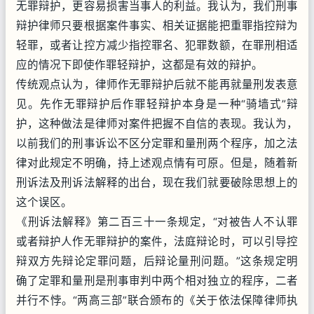
无罪辩护，更容易损害当事人的利益。我认为，我们刑事
辩护律师只要根据案件事实、相关证据能把重罪指控辩为
轻罪，或者让控方减少指控罪名、犯罪数额，在罪刑相适
应的情况下即使作罪轻辩护，这都是有效的辩护。
传统观点认为，律师作无罪辩护后就不能再就量刑发表意
见。先作无罪辩护后作罪轻辩护本身是一种“骑墙式”辩
护，这种做法是律师对案件把握不自信的表现。我认为，
以前我们的刑事诉讼不区分定罪和量刑两个程序，加之法
律对此规定不明确，持上述观点情有可原。但是，随着新
刑诉法及刑诉法解释的出台，现在我们就要破除思想上的
这个误区。
《刑诉法解释》第二百三十一条规定，“对被告人不认罪
或者辩护人作无罪辩护的案件，法庭辩论时，可以引导控
辩双方先辩论定罪问题，后辩论量刑问题。”这条规定明
确了定罪和量刑是刑事审判中两个相对独立的程序，二者
并行不悖。“两高三部”联合颁布的《关于依法保障律师执