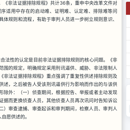
。《非法证据排除规程》共计36条，重申中央改革文件对
程序适用中存在的启动难、证明难、认定难、排除难等问
具体规则和流程，有助于审判人员进一步树立规则意识、
合法性的认定是目前非法证据排除规则的核心问题。《非
范围的规定，明确规定采用刑讯逼供、威胁、非法限制人
《非法证据排除规程》重点强调了重复性供述排除规则及
供述，之后被告人受该刑讯逼供行为影响而作出的与该供
形除外：（一）侦查期间，根据控告、举报或者主动发现
证据而更换侦查人员，其他侦查人员再次讯问时告知诉讼
二）审查逮捕、审查起诉和审判期间，检察人员、审判人
人自愿供述的。