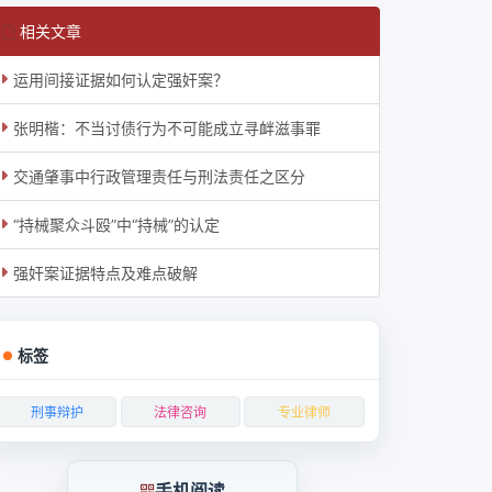
相关文章
运用间接证据如何认定强奸案？
张明楷：不当讨债行为不可能成立寻衅滋事罪
交通肇事中行政管理责任与刑法责任之区分
“持械聚众斗殴”中“持械”的认定
强奸案证据特点及难点破解
标签
刑事辩护
法律咨询
专业律师
手机阅读