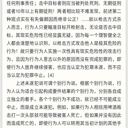
任何刑事责任；击中目标者则应当被判处死刑、无期徒刑
或者10年以上有期徒刑！两者相比较不难发现，前述第二
种观点实在有失偏颇因而绝非公正！……就以枪击方式杀
人而言，行为人只要瞄准目标开枪射击，无论是否击中目
标，其现实危险性已经显露无疑，因为每一个理智健全之
人都会清楚地认识到，以枪击方式攻击他人是极其危险的
行为！故只要行为人实施一次性具有现实危险性的攻击行
为，且因为行为人意志以外的原因而没有完成犯罪的，即
使行为人放弃继续侵害，也应当认定为犯罪未遂，而不应
当认定为犯罪中止。[4]
上述未遂犯说可谓个别行为说。根据个别行为说，行
为人认为适合引起构成要件结果的个别行为，分别各自成
立独立的着手。各个个别行为不成功，就已经不可能成立
中止，而是成立未遂犯。例如，如果行为人相信用啤酒瓶
击打一次头部就可能导致被害人死亡，但如果并没有因此
而造成死亡的，即使行为人可以转用其当初计划的其他手