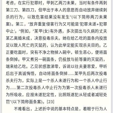
考虑，在实行犯罪时，甲刺乙两刀未果，当时有条件再刺
第三刀、第四刀，但甲出于本人的意愿而自动放弃继续刺
杀的行为，以致危害结果没有发生”(以下简称两刀未果
案)。第三，“放弃重复侵害行为又可能是‘犯罪未遂+犯罪
中止’。”例如，“某甲(女)有外遇，多次提出与久病的丈夫
某乙离婚未成，决意投毒杀夫。她在给乙吃的面条内投放
足以致人死亡的灭鼠药，认为此举定能实现杀夫目的。乙
正要吃面时，突有不净之物掉入碗中，顿生恶心，便将面
条倒掉。甲又煮另一碗面条，仍投放与前等量的灭鼠药，
端来给乙吃。乙见状感激涕零，诉说以往夫妻恩爱，甲听
后出于真诚悔悟，自动将面条倒掉……某甲先后两次投毒
杀夫行为，实际上是一个杀人未遂行为和一个杀人中止行
为……第二次投毒杀人中止行为为第一次投毒杀人未遂行
为所吸收，应按未遂犯定性，比照既遂犯从轻或者减轻处
罚”(以下简称面条案)。[23]
不难看出，上述折中说的基本特点是，着眼于行为人