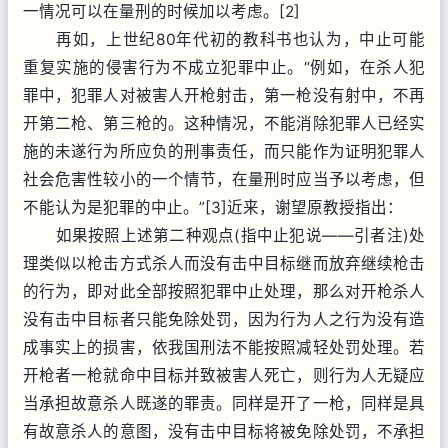
一情况可以在量刑的时候加以考虑。[2]
再如，上世纪80年代初的教科书也认为，中止可能
重复实施的侵害行为不成立犯罪中止。“例如，在杀人犯
罪中，犯罪人对被害人开枪射击，第一枪没有射中，不再
开第二枪、第三枪的。这种情况，不能消除犯罪人已经实
施的未遂行为所应负的刑事责任，而只能作为证明犯罪人
社会危害性较小的一个情节，在量刑时应当予以考虑，但
不能认为是犯罪的中止。”[3]近来，谢望原教授指出：
如果按照上述第二种观点(指中止犯说——引者注)处
理类似以枪击方式杀人而没有击中目标继而放弃继续枪击
的行为，即对此全部按照犯罪中止处理，那么对开枪杀人
没有击中目标者只能免除处罚，因为行为人之行为没有造
成事实上的损害，依我国刑法不能按照减轻处罚处理。若
开枪者一枪就命中目标并致被害人死亡，则行为人无疑应
当承担故意杀人既遂的罪责。同样是开了一枪，同样是具
有故意杀人的意图，没有击中目标将被免除处罚，不承担