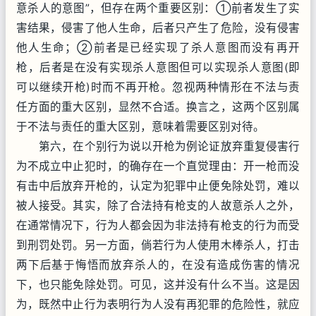
意杀人的意图”，但存在两个重要区别：①前者发生了实
害结果，侵害了他人生命，后者只产生了危险，没有侵害
他人生命；②前者是已经实现了杀人意图而没有再开
枪，后者是在没有实现杀人意图但可以实现杀人意图(即
可以继续开枪)时而不再开枪。忽视两种情形在不法与责
任方面的重大区别，显然不合适。换言之，这两个区别属
于不法与责任的重大区别，意味着需要区别对待。
第六，在个别行为说以开枪为例论证放弃重复侵害行
为不成立中止犯时，的确存在一个直觉理由：开一枪而没
有击中后放弃开枪的，认定为犯罪中止便免除处罚，难以
被人接受。其实，除了合法持有枪支的人故意杀人之外，
在通常情况下，行为人都会因为非法持有枪支的行为而受
到刑罚处罚。另一方面，倘若行为人使用木棒杀人，打击
两下后基于悔悟而放弃杀人的，在没有造成伤害的情况
下，也只能免除处罚。可见，这并没有什么不当。这是因
为，既然中止行为表明行为人没有再犯罪的危险性，就应