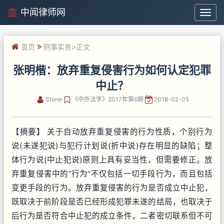
中闻律师网
中
闻
律
首页
刑事实务
>正文
师
网
张明楷：放弃重复侵害行为如何认定犯罪
中止？
Stone
《中外法学》2017年第6期
2018-02-05
【摘要】 关于自动放弃重复侵害的行为性质，个别行为
说(未遂犯说)与犯行计划说(折中说)存在明显的缺陷；整
体行为说(中止犯说)原则上具有妥当性，但需要修正。放
弃重复侵害中的“行为”不仅包括一切手段行为，而且包括
变更手段的行为。放弃重复侵害的行为是否成立中止犯，
既取决于前阶段是否已经形成犯罪未遂的结局，也取决于
后行为是否符合中止犯的成立条件，二者密切联系但不可