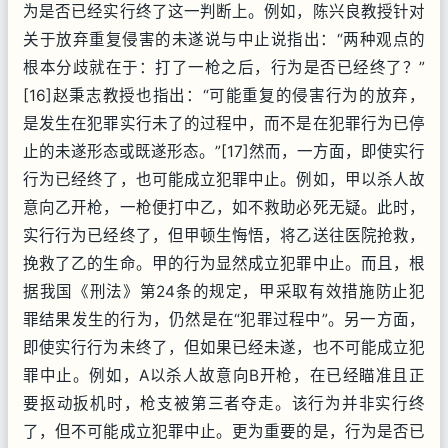
为是否已经实行终了这一判断上。例如，陈兴良教授针对
关于放弃重复侵害的未遂说与中止说指出：“两种观点的
根本分歧就在于：打了一枪之后，行为是否已经终了？”
[16]赵秉志教授也指出：“可能重复的侵害行为的放弃，
是发生在犯罪实行未了的过程中，而不是在犯罪行为已停
止的未遂形态或既遂形态。”[17]然而，一方面，即使实行
行为已经终了，也可能成立犯罪中止。例如，甲以杀人故
意向乙开枪，一枪便打中乙，如不救助必死无疑。此时，
实行行为已经终了，但甲顿生悔悟，将乙送往医院抢救，
挽救了乙的生命。甲的行为显然成立犯罪中止。而且，根
据我国《刑法》第24条的规定，甲采取有效措施防止犯
罪结果发生的行为，仍然是在“犯罪过程中”。另一方面，
即使实行行为未终了，但如果已经未遂，也不可能成立犯
罪中止。例如，A以杀人故意向B开枪，在已经瞄准且正
要抠动扳机时，枪支被第三者夺走。该行为并非实行终
了，但不可能成立犯罪中止。更为重要的是，行为是否已