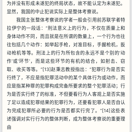
为并没有形成未遂犯的终局状态，故不能认定为未遂犯。
显然，我国的中止犯说实际上是整体考察说。
我国主张整体考察说的学者一般会引用前苏联学者特
拉伊宁的一段话：“刑法意义上的行为，不仅在质量上和
身体动作不同，而且就是在所谓的数量上，一个行为也往
往包括几个动作：如举起手枪，对准目标，手握枪机，扳
动枪机等等。刑法上的行为所包含的永远不是个别的‘动
作’或‘环节’，而是这些环节的有机的结合，如射击、窃
取、收买等等。”[13]赵秉志教授指出：“犯罪行为是否实
行终了，不应是指犯罪活动中的某个具体行为或动作，而
应是指某种罪的犯罪构成完备所要求的整个犯罪活动；行
为是否实行终了的标准，不但要看行为人客观上是否实施
了足以造成犯罪结果的犯罪行为，还要看犯罪人是否自认
为完成犯罪所必要的行为是否都实行完了。”[14]这些表
述强调对实行行为的整体判断，成为整体考察说的重要理
由