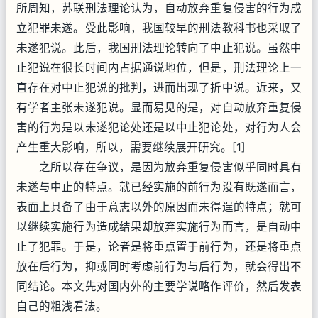
所周知，苏联刑法理论认为，自动放弃重复侵害的行为成
立犯罪未遂。受此影响，我国较早的刑法教科书也采取了
未遂犯说。此后，我国刑法理论转向了中止犯说。虽然中
止犯说在很长时间内占据通说地位，但是，刑法理论上一
直存在对中止犯说的批判，进而出现了折中说。近来，又
有学者主张未遂犯说。显而易见的是，对自动放弃重复侵
害的行为是以未遂犯论处还是以中止犯论处，对行为人会
产生重大影响，所以，需要继续展开研究。[1]
之所以存在争议，是因为放弃重复侵害似乎同时具有
未遂与中止的特点。就已经实施的前行为没有既遂而言，
表面上具备了由于意志以外的原因而未得逞的特点；就可
以继续实施行为造成结果却放弃实施行为而言，是自动中
止了犯罪。于是，论者是将重点置于前行为，还是将重点
放在后行为，抑或同时考虑前行为与后行为，就会得出不
同结论。本文先对国内外的主要学说略作评价，然后发表
自己的粗浅看法。