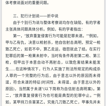
体考察说面对的重要问题。
三、犯行计划说——折中说
由于个别行为说与整体考察说均存在缺陷，有的学者
主张具体问题具体分析。例如，有的学者指出：
第一，“放弃重复侵害行为可能是犯罪未遂。”“例如，
甲与乙有仇，决意以枪射杀，他自信射击高明，预定一枪
致乙死亡，如若不中，算乙走运，宿怨就此了结。在实行
犯罪后的第一枪果未射中，当时有条件再射第二枪、第三
枪，但甲出于本意自动不再射击，以致危害结果未能发
生……在这种情况下，行为人实施了刑法所规定的构成杀
人罪的一个完整的行为后，由于意志以外的原因而未得
逞，符合未遂的特征(时间性、未得逞、由于意志以外的
原因)，当然属于未遂”(以下简称为自信射击高明案)。第
二，“放弃重复侵害行为也可能是典型的犯罪中止。”“例
如，某甲持刀杀害某乙，究竟几刀致乙死亡，甲事先并未