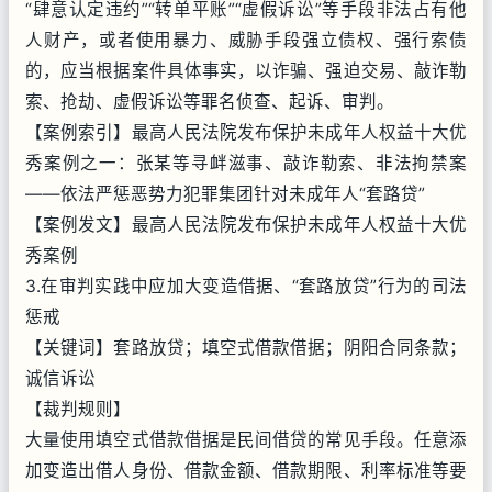
“肆意认定违约”“转单平账”“虚假诉讼”等手段非法占有他
人财产，或者使用暴力、威胁手段强立债权、强行索债
的，应当根据案件具体事实，以诈骗、强迫交易、敲诈勒
索、抢劫、虚假诉讼等罪名侦查、起诉、审判。
【案例索引】最高人民法院发布保护未成年人权益十大优
秀案例之一：张某等寻衅滋事、敲诈勒索、非法拘禁案
——依法严惩恶势力犯罪集团针对未成年人“套路贷”
【案例发文】最高人民法院发布保护未成年人权益十大优
秀案例
3.在审判实践中应加大变造借据、“套路放贷”行为的司法
惩戒
【关键词】套路放贷；填空式借款借据；阴阳合同条款；
诚信诉讼
【裁判规则】
大量使用填空式借款借据是民间借贷的常见手段。任意添
加变造出借人身份、借款金额、借款期限、利率标准等要