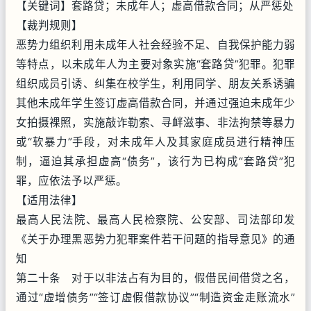
【关键词】套路贷；未成年人；虚高借款合同；从严惩处
【裁判规则】
恶势力组织利用未成年人社会经验不足、自我保护能力弱
等特点，以未成年人为主要对象实施“套路贷”犯罪。犯罪
组织成员引诱、纠集在校学生，利用同学、朋友关系诱骗
其他未成年学生签订虚高借款合同，并通过强迫未成年少
女拍摄裸照，实施敲诈勒索、寻衅滋事、非法拘禁等暴力
或“软暴力”手段，对未成年人及其家庭成员进行精神压
制，逼迫其承担虚高“债务”，该行为已构成“套路贷”犯
罪，应依法予以严惩。
【适用法律】
最高人民法院、最高人民检察院、公安部、司法部印发
《关于办理黑恶势力犯罪案件若干问题的指导意见》的通
知
第二十条 对于以非法占有为目的，假借民间借贷之名，
通过“虚增债务”“签订虚假借款协议”“制造资金走账流水”