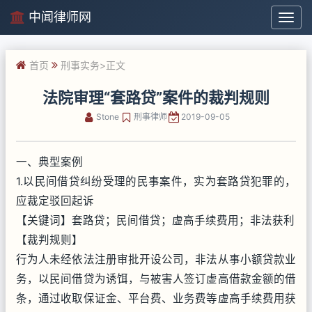
中闻律师网
中
闻
律
首页
刑事实务
>正文
师
网
法院审理“套路贷”案件的裁判规则
Stone
刑事律师
2019-09-05
一、典型案例
1.以民间借贷纠纷受理的民事案件，实为套路贷犯罪的，
应裁定驳回起诉
【关键词】套路贷；民间借贷；虚高手续费用；非法获利
【裁判规则】
行为人未经依法注册审批开设公司，非法从事小额贷款业
务，以民间借贷为诱饵，与被害人签订虚高借款金额的借
条，通过收取保证金、平台费、业务费等虚高手续费用获