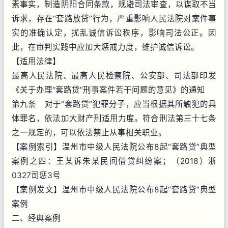
素事实，制造阴阳合同条款，规避司法审查，以谋取不当
诉求，存在“套路放贷”行为，严重影响人民法院对案件事
实的准确认定，扰乱诚信诉讼秩序，影响司法公正。因
此，在审判实践中应加大惩戒力度，维护诚信诉讼。
【适用法律】
最高人民法院、最高人民检察院、公安部、司法部印发
《关于办理“套路贷”刑事案件若干问题的意见》的通知
第九条 对于“套路贷”犯罪分子，应当根据其所触犯的具
体罪名，依法加大财产刑适用力度。符合刑法第三十七条
之一规定的，可以依法禁止从事相关职业。
【案例索引】温州市中级人民法院公布8起“套路贷”典型
案例之四：王某诉朱某民间借贷纠纷案；（2018）浙
0327司惩3号
【案例发文】温州市中级人民法院公布8起“套路贷”典型
案例
二、经典案例