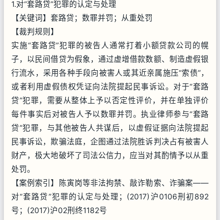
1.对“套路贷”犯罪的认定与处理
【关键词】套路贷；数罪并罚；从重处罚
【裁判规则】
实施“套路贷”犯罪的被告人通常打着小额贷款公司的幌
子，以民间借贷为假象，通过虚增借款数额、制造虚假银
行流水，采用各种手段向被害人或其近亲属施压“索债”，
或者利用虚假债权凭证向法院提起民事诉讼。对于“套路
贷”犯罪，需要从整体上予以否定性评价，并在单独评价
每件事实后对被告人予以数罪并罚。执业律师参与“套路
贷”犯罪，与其他被告人共谋后，以虚假证据向法院提起
民事诉讼，欺骗法庭，企图通过法院胜诉判决占有被害人
财产，极大地破坏了司法公信力，应当对其酌情予以从重
处罚。
【案例索引】陈寅岗等非法拘禁、敲诈勒索、诈骗案——
对“套路贷”犯罪的认定与处理；(2017)沪0106刑初892
号；(2017)沪02刑终1182号