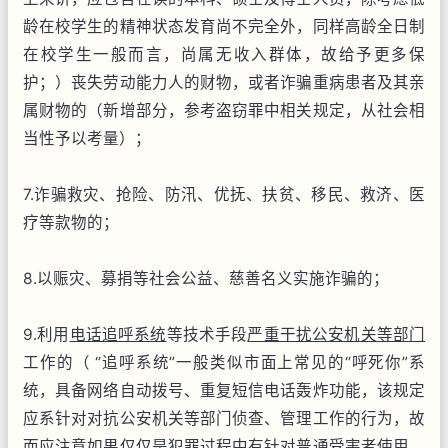
龄在校学生的精神状态发育尚不完全外，同样高龄全日制
在校学生一般而言，尚属无收入群体，故给予更多保
护；）丧失劳动能力人的财物，或者诈骗重病患者及其亲
属财物的（新增部分，参考盗窃罪中相关规定，从社会相
当性予以考量）；
7.诈骗救灾、抢险、防汛、优抚、扶贫、移民、救济、医
疗等款物的；
8.以赈灾、募捐等社会公益、慈善名义实施诈骗的；
9.利用
电话追呼系统
等技术手段
严重干扰公安机关等部门
工作的（ “追呼系统”一般类似市面上常见的“呼死你”系
统，具备网络自动拨号、重复短信电话轰炸功能，该规定
应系针对对抗公安机关等部门侦查、管理工作的行为，故
而应注意如果仅仅是犯罪过程中有针对普通受害者使用，