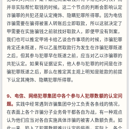
并非实际帮忙取钱的时候。这二个节点的判断会影响认定
诈骗罪的共犯还是认定掩饰、隐瞒犯罪所得罪。因为电信
诈骗需要在骗得被害人转账后立即取款，所以这就决定了
甲需要在实施骗钱之前就找好取款人，即便甲没有到案，
我们也可以推定甲将卡给乙谈合作事项的时候，诈骗犯罪
肯定还未既遂，所以乙虽然取款行为发生在诈骗犯罪既遂
之后，但其参与犯罪早在既遂之前，应当对乙以诈骗罪的
共犯认定。如果有证据证实，他人参与犯罪的时间是在诈
骗犯罪既遂之后，那么在推定其主观上明知是赃款的前提
下认定其掩饰、隐瞒犯罪所得罪。
9
、电信、网络犯罪集团中各个参与人犯罪数额的认定问
题。
实践中经常遇到诈骗集团中分工负责各条线的情况，
在表面上各个诈骗分子业务骨干都各自为战，有一种观点
认为他们应当对各自实施具体诈骗的被害人数额负责。如
此一来，陷入了犯罪数额难以认定的局面。实际上，各个