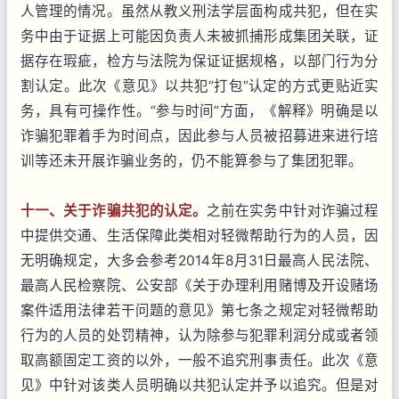
人管理的情况。虽然从教义刑法学层面构成共犯，但在实
务中由于证据上可能因负责人未被抓捕形成集团关联，证
据存在瑕疵，检方与法院为保证证据规格，以部门行为分
割认定。此次《意见》以共犯“打包”认定的方式更贴近实
务，具有可操作性。“参与时间”方面，《解释》明确是以
诈骗犯罪着手为时间点，因此参与人员被招募进来进行培
训等还未开展诈骗业务的，仍不能算参与了集团犯罪。
十一、关于诈骗共犯的认定。
之前在实务中针对诈骗过程
中提供交通、生活保障此类相对轻微帮助行为的人员，因
无明确规定，大多会参考2014年8月31日最高人民法院、
最高人民检察院、公安部《关于办理利用赌博及开设赌场
案件适用法律若干问题的意见》第七条之规定对轻微帮助
行为的人员的处罚精神，认为除参与犯罪利润分成或者领
取高额固定工资的以外，一般不追究刑事责任。此次《意
见》中针对该类人员明确以共犯认定并予以追究。但是对