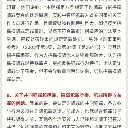
印证，他们讲到：“本解释第八条规定了诈骗罪与招摇撞
骗罪竞合的处理原则，实践中有些犯罪人冒充国家机关工
作人员进行诈骗，且骗取财物数额特别巨大，如仍按照招
摇撞骗罪定罪量刑，显然不符合罪责刑相适应的刑法基本
原则，应按处罚较重的规定定罪处罚。”另外《刑事审判
参考》（2003年第5集，总第34集【第264号】）梁其珍
招摇撞骗案，行为人招摇撞骗他人财物数额较大，认为招
摇撞骗罪是特殊罪名，更能反映犯罪行为特征，比认定诈
骗罪少了罚金，但不会导致量刑明显失衡，仍以招摇撞骗
罪认定。
8
、关于共同犯罪和掩饰、隐瞒犯罪所得、犯罪所得收益
罪的问题。
简单的讲，要认定诈骗罪的共同犯罪，各方参
与行为必须在诈骗犯罪既遂之前加入，也就是在犯罪分子
将钱骗得之前，其他各个环节参与人已经和诈骗正犯有过
共谋（包括明示的商量和心照不宣的默契）或者虽无共谋