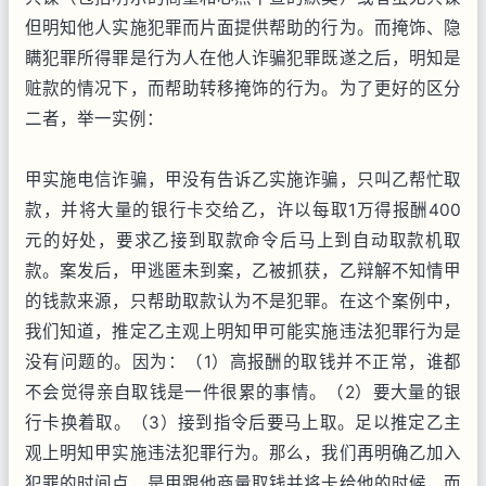
但明知他人实施犯罪而片面提供帮助的行为。而掩饰、隐
瞒犯罪所得罪是行为人在他人诈骗犯罪既遂之后，明知是
赃款的情况下，而帮助转移掩饰的行为。为了更好的区分
二者，举一实例：
甲实施电信诈骗，甲没有告诉乙实施诈骗，只叫乙帮忙取
款，并将大量的银行卡交给乙，许以每取1万得报酬400
元的好处，要求乙接到取款命令后马上到自动取款机取
款。案发后，甲逃匿未到案，乙被抓获，乙辩解不知情甲
的钱款来源，只帮助取款认为不是犯罪。在这个案例中，
我们知道，推定乙主观上明知甲可能实施违法犯罪行为是
没有问题的。因为：（1）高报酬的取钱并不正常，谁都
不会觉得亲自取钱是一件很累的事情。（2）要大量的银
行卡换着取。（3）接到指令后要马上取。足以推定乙主
观上明知甲实施违法犯罪行为。那么，我们再明确乙加入
犯罪的时间点，是甲跟他商量取钱并将卡给他的时候，而