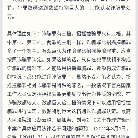
罚。犯罪数额达到数额特别巨大的，只能认定诈骗罪处
罚。
具体理由如下：诈骗罪有三档，招摇撞骗罪只有二档，其
中第一、第二档，两罪的主刑一样，诈骗罪比招摇撞骗罪
多了一个罚金。有观点认为诈骗罪比招摇撞骗罪重，应当
按照诈骗罪认定。如果这样的话，只有在犯罪数额不构成
诈骗罪的情况下，才能适用招摇撞骗罪，数额构成诈骗罪
的情况下都只能适用诈骗罪了，显然不妥。笔者认为，招
摇撞骗罪相对诈骗罪是特殊的罪名，一般情况下冒充国家
工作人员认定招摇撞骗罪更能反应出行为性质的全貌，在
诈骗数额较大、数额巨大这二档的情况下可以适用招摇撞
骗罪进行认定，数额特别巨大这档则以诈骗罪认定。最高
人民法院法官胡云腾、周加海、刘涛对《关于办理诈骗刑
事案件具体应用法律若干问题的解释》（2011年3月1日，
法释【2011】7号）司法解释的第八条解读中也可以得到