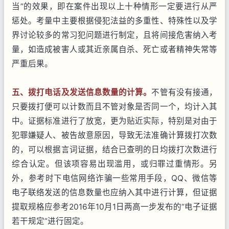
当”的效果，即在案件出现以上十种情形一定要进行从严
惩处。考量中主要根据侵犯法益的多重性、特殊性以及学
界讨论较多的常习犯问题进行制定，且将间接危害纳入考
量，如造成被害人或其近亲属自杀、死亡或者精神失常等
严重后果。
五、拨打电话及发送信息数量的计算。
不管有没有接通，
只要拨打便可以计数而且不管对象是否同一个，均计入其
中。证据标准进行了放宽，更为贴近实际，特别是对由于
犯罪嫌疑人、被告故意原因，导致无法准确计算拨打次数
的，可以根据言词证据，结合已查明的日均拨打次数进行
综合认定。但该项容易出现滥用，或归罪过重情形。另
外，参考时下电信网络诈骗一些常用手段，QQ、微信等
电子联络发送的信息数量也应纳入其中进行计算，但证据
提取规格应参考2016年10月1日两高一步发布的“电子证据
若干规定”进行固定。