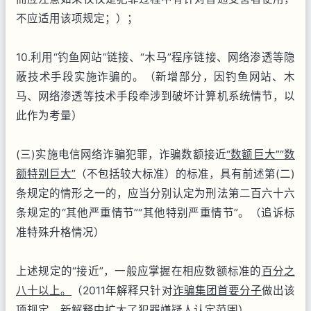
不应适用该项规定；）；
10.利用“钓鱼网站”链接、“木马”程序链接、网络渗透等隐
蔽技术手段实施诈骗的。（新增部分，因钓鱼网站、木
马、网络渗透等技术手段牵涉到破坏计算机系统情节，以
此作为考量）
(三)实施电信网络诈骗犯罪，诈骗数额接近
“数额巨大”“数
额特别巨大”
（不包括较大标准）的标准，具有前述第(二)
条规定的情形之一的，应当分别认定为刑法第二百六十六
条规定的“其他严重情节”“其他特别严重情节”。（追诉标
准特殊升格情况）
上述规定的“接近”，一般应掌握在相应数额标准的
百分之
八十以上。
（2011年解释只针对
诈骗集团首要分子
做出该
项规定，新解释中扩大了犯罪嫌疑人认定范围）