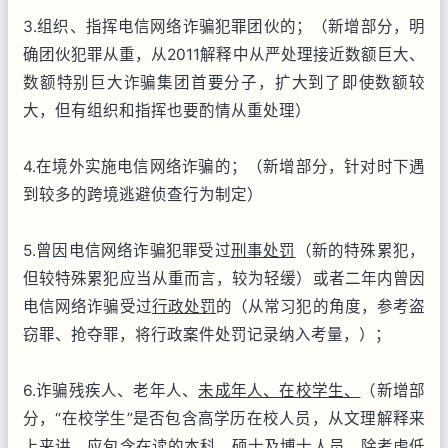
3.组织、指挥电信网络诈骗犯罪团伙的；（新增部分，明
确团伙犯罪从重，从2011解释中从严处理接近数额巨大、
数额特别巨大诈骗集团首要分子，扩大到了即使数额较
大，但有组织和指挥也要酌情从重处理）
4.在境外实施电信网络诈骗的；（新增部分，针对时下遇
到较多的跨境逃避侦查行为制定）
5.曾因电信网络诈骗犯罪受过
刑事处罚
（新的特殊累犯，
但较特殊累犯应当从重而言，较为轻缓）或者二年内曾因
电信网络诈骗受过
行政处罚
的（从常习犯的角度，参考盗
窃罪、抢夺罪，将行政案件处罚记录纳入考量，）；
6.诈骗残疾人、老年人、
未成年人、在校学生、
（新增部
分，“在校学生”是否包含高学历在校人员，从文理解释来
上来讲，应包含在读的本科、硕士及博士人员，除考虑低