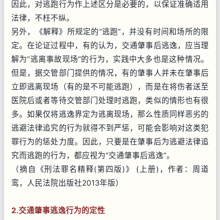
因此，对逃跑行为作上述区分是必要的，以保证准确适用
法律，不枉不纵。
另外，《解释》所规定的“逃跑”，并没有时间和场所的限
定。在论证过程中，有的认为，交通肇事后逃逸，应当理
解为“逃离事故现场”的行为，实践中大多也是这种情况。
但是，据交管部门提供的情况，有的肇事人并未在肇事后
立即逃离现场（有的是不可能逃跑），而是在将伤者送至
医院后或者等待交管部门处理时逃跑，类似的情形也有很
多。如果仅将逃逸界定为逃离现场，那么性质同样恶劣的
逃避法律追究的行为就得不到严惩，可能会影响对这类犯
罪行为的惩处力度。因此，只要是在肇事后为逃避法律追
究而逃跑的行为，都应视为“交通肇事后逃逸”。
（摘自《刑法罪名精释(第四版)》 (上册)，作者：周道
鸾，人民法院出版社2013年版）
2.
交通肇事逃逸行为的定性