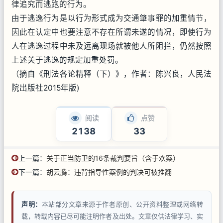
律追究而逃跑的行为。
由于逃逸行为是以行为形式成为交通肇事罪的加重情节，
因此在认定中也要注意不存在所谓未遂的情况，即使行为
人在逃逸过程中未及远离现场就被他人所阻拦，仍然按照
上述关于逃逸的规定加重处罚。
（摘自《刑法各论精释（下）》，作者：陈兴良，人民法
院出版社2015年版)
阅读
点赞
2138
33
上一篇：
关于正当防卫的16条裁判要旨（含于欢案）
下一篇：
胡云腾：违背指导性案例的判决可被推翻
声明：
本站部分文章来源于作者原创、公开资料整理或网络转
载，转载内容已尽可能注明作者及出处。文章仅供法律学习、实