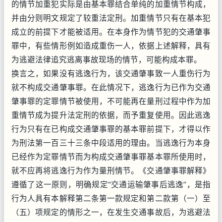
的情节加重犯实际是由基本罪结合单纯的加重情节构成，
并由分则明文规定了较重法定刑。加重情节只有在基本犯
成立的前提下才能被适用。在本身作为情节犯的交通肇事
罪中，有些情形例如造成重伤一人，依据上述解释，具有
为逃避法律追究逃离事故现场的情节，可能构成本罪。
换言之，如果没有逃逸行为，该交通肇事致一人重伤行为
就不构成交通肇事罪。在此情况下，逃逸行为已作为交通
肇事罪的定罪情节被使用，不可能再在量刑过程中作为加
重情节成为提升法定刑的依据，而予重复使用。因此逃逸
行为只有在已构成交通肇事罪的基本罪前提下，才得以作
为刑法第一百三十三条中段适用的理由。当逃逸行为本身
已经作为定罪情节而为构成交通肇事罪基本罪所使用时，
就不应再将逃逸行为作为量刑情节。《交通肇事罪解释》
遵循了这一原则，明确规定“交通运输肇事后逃逸”，是指
行为人具有本解释第二条第一款规定和第二款第（一）至
（五）项规定的情形之一，在发生交通事故后，为逃避法