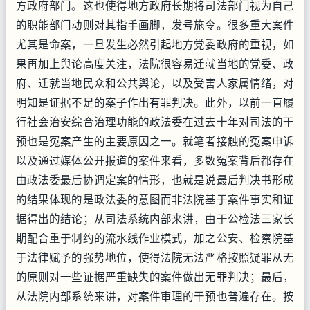
方政府部门。这也使得地方政府长期将司法部门视为自己
的职能部门动则对其指手画脚，发号施令。很多重大案件
尤其是命案，一旦发生必然引起地方党委政府的重视，如
果再加上舆论高度关注，法院很容易迁就当地的党委、政
府、迁就当地民众和公共舆论，以及受害人家属情绪，对
明知是证据不足的案子作出有罪判决。此外，以前一直履
行社会治安综合治理功能的政法委在过去十年对司法的干
预也是冤案产生的主要原因之一。就笔者接触的冤案申诉
以及通过媒体公开报道的案件来看，多数冤案背后都存在
由政法委最后协调定案的情形，也就是说最后判决书形成
的结果体现的是政法委的意图而非法院基于案件事实和证
据得出的结论；从司法系统内部来讲，由于公检法三家长
期配合重于制约的流水线作业模式，加之公安、检察院基
于法律赋予的强势地位，使得法院无法严格按照疑罪从无
的原则对一些证据严重缺失的案件做出无罪判决；最后，
从法院内部系统来讲，对案件审理的干预也普遍存在。按