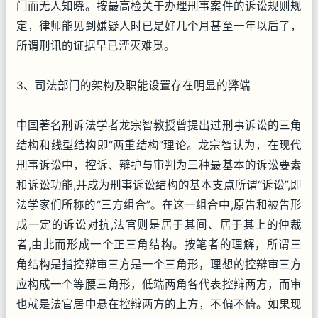
门而无人知晓。按最高检关于办理刑事案件的诉讼规则规
定，律师能见到嫌疑人时已是好几个月甚至一年以后了，
所谓刑讯的证据早已湮灭难觅。
3、司法部门的架构及职能设置存在明显的弊端
中国著名刑诉法学者龙宗智教授曾提出过刑事诉讼的三角
结构和线型结构即“两重结构”理论。龙宗智认为，在现代
刑事诉讼中，控诉、辩护与审判为三种最基本的诉讼要素
和诉讼功能,并成为刑事诉讼结构的基本支点所谓“诉讼”,即
法学家们所称的“三方组合”。在这一组合中,原告和被告形
成一定的诉讼对抗,法官则是居于其间、居于其上的仲裁
者,由此而形成一个正三角结构。按笔者的理解，所谓三
角结构是指控辩审三方是一个三角形，理想的控辩审三方
应构成一个等腰三角形，低端两角各代表控辩两方，而审
也就是法官居中悬在控辩两方的上方，不偏不倚。如果现