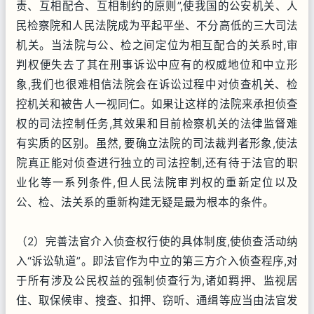
责、互相配合、互相制约的原则”,使我国的公安机关、人
民检察院和人民法院成为平起平坐、不分高低的三大司法
机关。当法院与公、检之间定位为相互配合的关系时,审
判权便失去了其在刑事诉讼中应有的权威地位和中立形
象,我们也很难相信法院会在诉讼过程中对侦查机关、检
控机关和被告人一视同仁。如果让这样的法院来承担侦查
权的司法控制任务,其效果和目前检察机关的法律监督难
有实质的区别。虽然, 要确立法院的司法裁判者形象,使法
院真正能对侦查进行独立的司法控制,还有待于法官的职
业化等一系列条件,但人民法院审判权的重新定位以及
公、检、法关系的重新构建无疑是最为根本的条件。
（2）完善法官介入侦查权行使的具体制度,使侦查活动纳
入“诉讼轨道”。即法官作为中立的第三方介入侦查程序,对
于所有涉及公民权益的强制侦查行为,诸如羁押、监视居
住、取保候审、搜查、扣押、窃听、通缉等应当由法官发