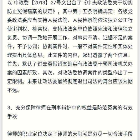
以 中政委【2013】27号文出台了《中央政法委关于切实
防止冤假错案的规定》，其中第十五条明确规定：各级党
委政法委应当支持人民法院、人民检察院依法独立公正行
使审判权、检察权，支持政法各单位依照宪法和法律独立
负责、协调一致地开展工作。对事实不清、证据不足的案
件，不予协调；协调案件时．一般不对案件定性和实体处
理提出具体意见。此文件的内容，起码透露了两个信息：
首先，默认了过去冤假错案确实有政法委干预司法机关办
案的因素所致。其次，对政法委协调案件的类型作出了一
定限制。未来让政法委最终彻底退出司法的舞台应该为期
不远。
3、充分保障律师在刑事辩护中的权益是防范冤案的有效
手段
律师的职业定位决定了律师的天职就是穷尽一切合法手段