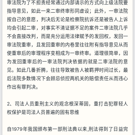
审法院为了不担责经常通过内部请示的方式向上级法院要
指导意见，如此一来二审终审形同虚设；此外，一审法院
按自己的意愿，判决后无论是检察院抗诉还是被告人上诉
均会引起二审，对事实不清证据不足的案件二审法院几乎
不会直接改判，而是充分运用法律赋予的发回权，发回一
审法院重审，且发回重审的内卷里往往附有指导意见从而
使重审后的审理程序变相成为一审终审。道理很简单，因
为发回重审后的一审法院判决依据的就是二审法院的意
见。如此几番折腾，往往导致被告人被羁押时间过长，最
后法院多数情况下会顾忌侦控两机关的赔偿责任从而违心
作出有罪判决。
2、司法人员重刑主义的观念根深蒂固，重打击犯罪轻人
权保护是司法人员普遍的固有思维
自1979年我国颁布第一部刑法典以来,刑法得到了日益完