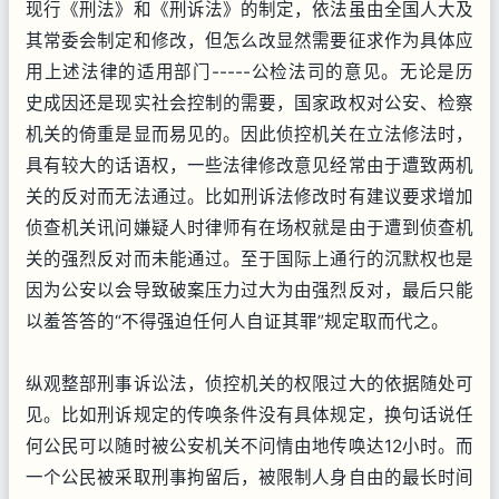
现行《刑法》和《刑诉法》的制定，依法虽由全国人大及
其常委会制定和修改，但怎么改显然需要征求作为具体应
用上述法律的适用部门-----公检法司的意见。无论是历
史成因还是现实社会控制的需要，国家政权对公安、检察
机关的倚重是显而易见的。因此侦控机关在立法修法时，
具有较大的话语权，一些法律修改意见经常由于遭致两机
关的反对而无法通过。比如刑诉法修改时有建议要求增加
侦查机关讯问嫌疑人时律师有在场权就是由于遭到侦查机
关的强烈反对而未能通过。至于国际上通行的沉默权也是
因为公安以会导致破案压力过大为由强烈反对，最后只能
以羞答答的“不得强迫任何人自证其罪”规定取而代之。
纵观整部刑事诉讼法，侦控机关的权限过大的依据随处可
见。比如刑诉规定的传唤条件没有具体规定，换句话说任
何公民可以随时被公安机关不问情由地传唤达12小时。而
一个公民被采取刑事拘留后，被限制人身自由的最长时间