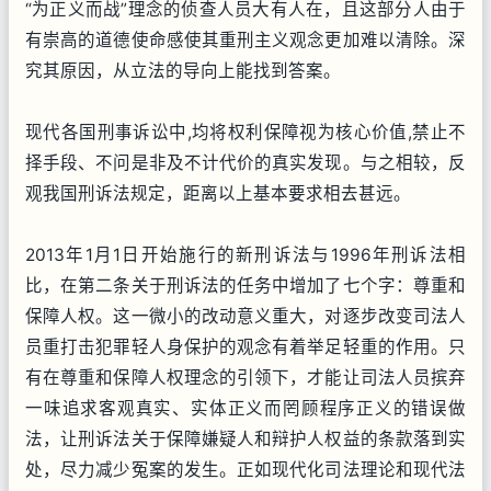
“为正义而战”理念的侦查人员大有人在，且这部分人由于
有崇高的道德使命感使其重刑主义观念更加难以清除。深
究其原因，从立法的导向上能找到答案。
现代各国刑事诉讼中,均将权利保障视为核心价值,禁止不
择手段、不问是非及不计代价的真实发现。与之相较，反
观我国刑诉法规定，距离以上基本要求相去甚远。
2013年1月1日开始施行的新刑诉法与1996年刑诉法相
比，在第二条关于刑诉法的任务中增加了七个字：尊重和
保障人权。这一微小的改动意义重大，对逐步改变司法人
员重打击犯罪轻人身保护的观念有着举足轻重的作用。只
有在尊重和保障人权理念的引领下，才能让司法人员摈弃
一味追求客观真实、实体正义而罔顾程序正义的错误做
法，让刑诉法关于保障嫌疑人和辩护人权益的条款落到实
处，尽力减少冤案的发生。正如现代化司法理论和现代法