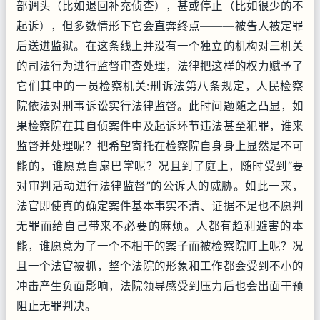
部调头（比如退回补充侦查），甚或停止（比如很少的不
起诉），但多数情形下它会直奔终点———被告人被定罪
后送进监狱。在这条线上并没有一个独立的机构对三机关
的司法行为进行监督审查处理，法律把这样的权力赋予了
它们其中的一员检察机关:刑诉法第八条规定，人民检察
院依法对刑事诉讼实行法律监督。此时问题随之凸显，如
果检察院在其自侦案件中及起诉环节违法甚至犯罪，谁来
监督并处理呢？把希望寄托在检察院自身身上显然是不可
能的，谁愿意自扇巴掌呢？况且到了庭上，随时受到“要
对审判活动进行法律监督”的公诉人的威胁。如此一来，
法官即使真的确定案件基本事实不清、证据不足也不愿判
无罪而给自己带来不必要的麻烦。人都有趋利避害的本
能，谁愿意为了一个不相干的案子而被检察院盯上呢？况
且一个法官被抓，整个法院的形象和工作都会受到不小的
冲击产生负面影响，法院领导感受到压力后也会出面干预
阻止无罪判决。