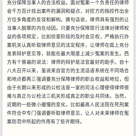
充分保障当事人的合法权益。面对冤案一个负责任的律师
会千方百计找出案件的漏洞和疑点，对控方的指控作出全
方位多角度的反驳和解构。换句话说，律师具有强烈的让
当事人脱罪的内在动因。只要充分保障现行法律对律师权
益的各项规定，比如侦查阶段的及时会见权，严格执行办
案机关认真听取律师意见的法定程序，让律师在庭上充分
发表辩护意见等，就能在最大限度上减少冤案的发生。西
方有个普遍的说法：律师的辩护是法官最好的助手。自十
八大召开以来，虽说来自官方的主流话语系统在不同场合
和地点都再三强调要充分保障律师的职业权益和地位，但
由于长期以来形成的公检法是一家的司法心理使得律师很
难与真正与公检法三机关形成真正的职业共同体。当然，
近期的一些微小缓慢的变化，比如最高人民法院在死刑案
件符合中专门强调要听取律师意见，让人对未来律师在冤
案防范中所起的作用有了些许期待。