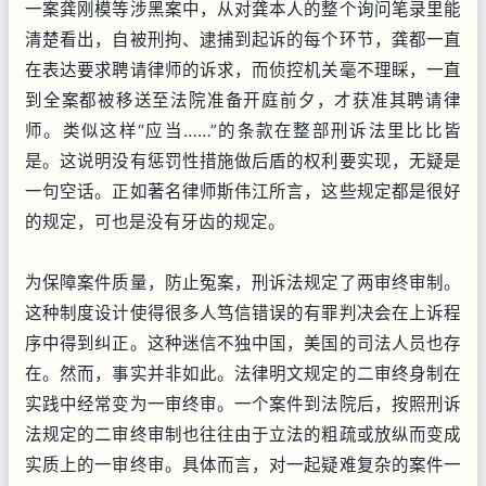
一案龚刚模等涉黑案中，从对龚本人的整个询问笔录里能
清楚看出，自被刑拘、逮捕到起诉的每个环节，龚都一直
在表达要求聘请律师的诉求，而侦控机关毫不理睬，一直
到全案都被移送至法院准备开庭前夕，才获准其聘请律
师。类似这样“应当……”的条款在整部刑诉法里比比皆
是。这说明没有惩罚性措施做后盾的权利要实现，无疑是
一句空话。正如著名律师斯伟江所言，这些规定都是很好
的规定，可也是没有牙齿的规定。
为保障案件质量，防止冤案，刑诉法规定了两审终审制。
这种制度设计使得很多人笃信错误的有罪判决会在上诉程
序中得到纠正。这种迷信不独中国，美国的司法人员也存
在。然而，事实并非如此。法律明文规定的二审终身制在
实践中经常变为一审终审。一个案件到法院后，按照刑诉
法规定的二审终审制也往往由于立法的粗疏或放纵而变成
实质上的一审终审。具体而言，对一起疑难复杂的案件一