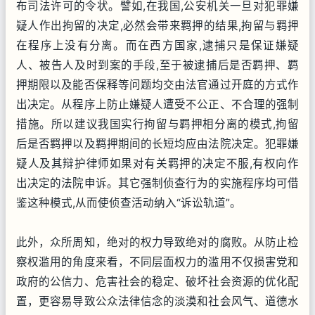
布司法许可的令状。譬如,在我国,公安机关一旦对犯罪嫌
疑人作出拘留的决定,必然会带来羁押的结果,拘留与羁押
在程序上没有分离。而在西方国家,逮捕只是保证嫌疑
人、被告人及时到案的手段,至于被逮捕后是否羁押、羁
押期限以及能否保释等问题均交由法官通过开庭的方式作
出决定。从程序上防止嫌疑人遭受不公正、不合理的强制
措施。所以建议我国实行拘留与羁押相分离的模式,拘留
后是否羁押以及羁押期间的长短均应由法院决定。犯罪嫌
疑人及其辩护律师如果对有关羁押的决定不服,有权向作
出决定的法院申诉。其它强制侦查行为的实施程序均可借
鉴这种模式,从而使侦查活动纳入“诉讼轨道”。
此外，众所周知，绝对的权力导致绝对的腐败。从防止检
察权滥用的角度来看，不同层面权力的滥用不仅损害党和
政府的公信力、危害社会的稳定、破坏社会资源的优化配
置，更容易导致公众法律信念的淡漠和社会风气、道德水