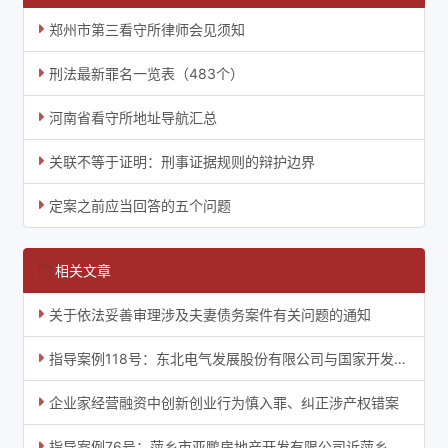
郑州市第三看守所律师会见须知
刑法最新罪名一览表（483个）
河南省看守所地址导航汇总
关联不等于证明：刑事证据规则的辩护边界
定案之前应当回答的五个问题
相关文章
关于依法妥善审理涉及夫妻债务案件有关问题的通知
指导案例118号：东北电气发展股份有限公司与国家开发银行股份有限公司、沈阳高压开关有限
企业家经营融资中创新创业行为慎入罪、纠正涉产权错案
指导案例76号：萍乡市亚鹏房地产开发有限公司诉萍乡市国土资源局不履行行政协议案