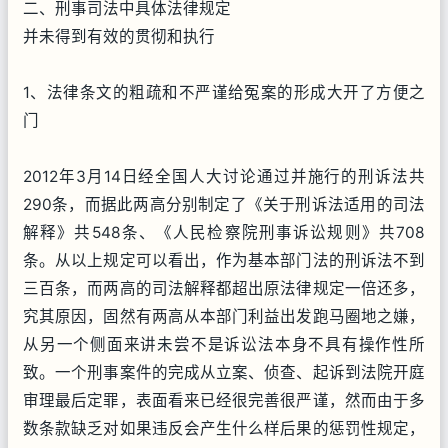
二、刑事司法中具体法律规定
并未得到有效的贯彻和执行
1、法律条文的粗疏和不严谨给冤案的形成大开了方便之
门
2012年3月14日经全国人大讨论通过并施行的刑诉法共
290条，而据此两高分别制定了《关于刑诉法适用的司法
解释》共548条、《人民检察院刑事诉讼规则》共708
条。从以上规定可以看出，作为基本部门法的刑诉法不到
三百条，而两高的司法解释都超出原法律规定一倍还多，
究其原因，固然有两高从本部门利益出发跑马圈地之嫌，
从另一个侧面来讲未尝不是诉讼法本身不具有操作性所
致。一个刑事案件的完成从立案、侦查、起诉到法院开庭
审理最后定罪，表面看来已经很完善很严谨，然而由于多
数条款缺乏对如果违反会产生什么样后果的惩罚性规定，