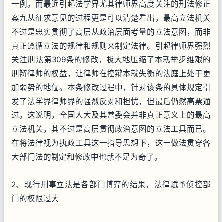
一例。而最近引起法学界尤其律师界高度关注的刑法修正
案九从征求意见的过程更是可以清楚看出，最高立法机关
不过是忠实贯彻了高层从政治层面考量的立法意图，而非
真正遵循立法的规律和规则来制定法律。引起律师界强烈
关注刑法第309条的修改，极大地压缩了本就举步维艰的
刑辩律师的权益，让律师在控辩本就失衡的法庭上处于更
加弱势的地位。本条修改过程中，针对该条的具体规定引
发了法学界律师界的强烈反对和担忧，但最后仍然高票通
过。这说明，全国人大及其常委会并非真正意义上的最高
立法机关，其不过是高层贯彻政治意图的立法工具而已。
在将法律视为执政工具这一指导思想下，这一做法贯穿各
大部门法的制定和修改中也就不足为奇了。
2、现行刑事立法是各部门博弈的结果，法律赋予侦控部
门的权限过大