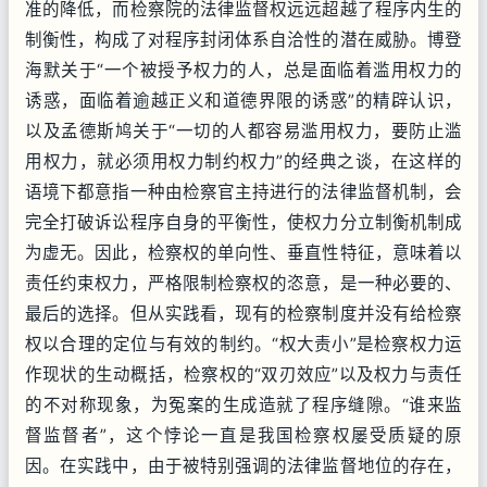
准的降低，而检察院的法律监督权远远超越了程序内生的
制衡性，构成了对程序封闭体系自洽性的潜在威胁。博登
海默关于“一个被授予权力的人，总是面临着滥用权力的
诱惑，面临着逾越正义和道德界限的诱惑”的精辟认识，
以及孟德斯鸠关于“一切的人都容易滥用权力，要防止滥
用权力，就必须用权力制约权力”的经典之谈，在这样的
语境下都意指一种由检察官主持进行的法律监督机制，会
完全打破诉讼程序自身的平衡性，使权力分立制衡机制成
为虚无。因此，检察权的单向性、垂直性特征，意味着以
责任约束权力，严格限制检察权的恣意，是一种必要的、
最后的选择。但从实践看，现有的检察制度并没有给检察
权以合理的定位与有效的制约。“权大责小”是检察权力运
作现状的生动概括，检察权的“双刃效应”以及权力与责任
的不对称现象，为冤案的生成造就了程序缝隙。“谁来监
督监督者”，这个悖论一直是我国检察权屡受质疑的原
因。在实践中，由于被特别强调的法律监督地位的存在，