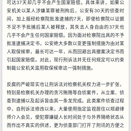
可达37天却几乎不会产生国家赔偿。具体来讲，如果公
安机关以某人涉嫌某罪被刑拘后，公安有30天的侦查时
间，加上报经检察院批准逮捕的7天，即使检察院以证据
不足不予批捕后某人被释放，其失去人身自由的37天也
几乎不会产生任何国家赔偿。因为面对检察院出具的不予
批准逮捕决定书，公安绝大多数以变更强制措施为由对某
人取保候审，最长可达一年，从而回避出具撤案决定书而
引起国家赔偿。对此，现行刑诉法并无任何规定可以约束
制裁公安机关滥用取保候审这一强制措施。
反腐的严峻现实也让刑诉法对检察机关权力进一步扩张，
特别是检察机关办理的贪污贿赂等自侦案件，从立案、侦
查到逮捕以及起诉皆由其一条龙完成。此类案件侦查过程
中，自刑诉法修改以来，大量使用指定监视居住以规避律
师介入会见，使犯罪嫌疑人长时间处于与外界隔绝状态从
而作出不真实的供述，更为侦查部门打开了刑讯的方便之