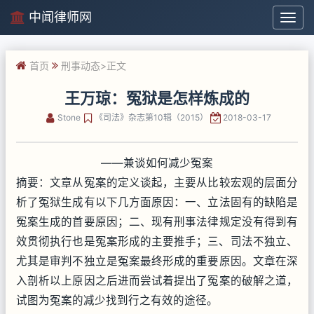
中闻律师网
中
闻
律
首页
刑事动态
>正文
师
网
王万琼：冤狱是怎样炼成的
Stone
《司法》杂志第10辑（2015）
2018-03-17
——兼谈如何减少冤案
摘要：文章从冤案的定义谈起，主要从比较宏观的层面分
析了冤狱生成有以下几方面原因：一、立法固有的缺陷是
冤案生成的首要原因；二、现有刑事法律规定没有得到有
效贯彻执行也是冤案形成的主要推手；三、司法不独立、
尤其是审判不独立是冤案最终形成的重要原因。文章在深
入剖析以上原因之后进而尝试着提出了冤案的破解之道，
试图为冤案的减少找到行之有效的途径。