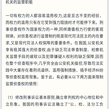
机关的监督职能
一切有权力的人都容易滥用权力,这是亘古不变的经验，
而权力的滥用只有在它受到强力阻挠时才可能停下来。刑
事侦查权作为国家权力的一种,同样遵循权力行使的客观
规律。对侦查权进行监督制约既是现代司法民主的内在要
求,又是现代司法人权保障的重要条件。在我国,公安机关
享有极其强大的侦查权,由于缺乏司法审查制度、检察机
关监督手段的疲软以及犯罪嫌疑人权利的缺乏保障,因而
在整个侦查程序中,几乎完全由公安机关操控,导致司法实
践中大量存在着刑讯逼供、滥用强制措施、插手经济纠纷
等侦查权滥用现象。鉴于此，有必要从以下两方面来限制
监督侦查权的使用：
（1）修改刑事诉讼基本原则,确立审判权的中心地位和中
立形象。我国的刑事诉讼法确立了“公、检、法分工负