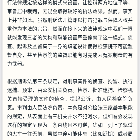
行法律规定按这样的模式来设置，让控辩两方地位平等，
审者居中裁判，无疑会取得较好的执法效果。然而，事实
上并非如此。虽然刑诉法开篇即以打击犯罪与保障人权并
重作为本法的宗旨，然而在接下来的法律规定中我们一眼
就能发现三者的架构和职能设置严重偏离了这一模式。侦
查、起诉及监督集于一身的职能设计使得检察院不可能监
督自身，甚至检察院的监督职能有时竟成为冤案制造的有
力武器。
根据刑诉法第三条规定，对刑事案件的侦查、拘留、执行
逮捕、预审，由公安机关负责。检察、批准逮捕、检察机
关直接受理的案件的侦查、提起公诉，由人民检察院负
责。审判由人民法院负责。本条是对公检法三家基本职能
的规定，从表面上看三机关井水不犯河水，但细看会发现
这样的规定呈现为一条直线且不可逆，犹如一列上了轨道
的火车一往无前，虽然中途可能休息（比如延期）或者局