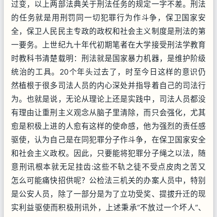
过变，以上两部法典关于刑法任务的规定一字不差。刑法
的任务就是用刑罚同一切犯罪行为作斗争，保卫国家安
全，保卫人民民主专政的政权和社会主义制度是刑法的第
一要务。上世纪九十年代初期笔者在大学接受刑法学教育
时教科书清楚载明：刑法就是国家暴力机器，是维护阶级
统治的工具。20个年头过去了，时至今日这样的意识仍
然植根于很多司法人员的内心深处并指导着自己的司法行
为。也就是说，无论从理论上还是实践中，司法人员都没
有理由让重刑主义观念从脑子里清除，而只会强化，尤其
愈是积极上进的人愈有这样的使命感，他为强烈的责任感
驱使，认为自己是在同犯罪分子作斗争，在保卫国家安全
和社会主义政权。因此，只要能将犯罪分子绳之以法，随
意刑讯根本就无足挂齿:这些不轨之徒不受点皮肉之苦又
怎么可能痛快招供呢？公检法三机关的办案人员中，特别
是公安人员，除了一部分是为了立功受奖、提拔升迁的现
实利益驱使而积极刑讯外，上述秉承“不放过一个坏人”、