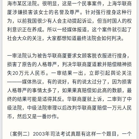
海市某区法院。很明显，这是一个民事案件，上海华联商
厦涉嫌损害该女士的名誉及尊严。针对强行搜身这种行
为，以前我国很少有人会主动提起诉讼，但当时国人的权
利意识正在养成。所以一经媒体报道，这个案件就引起了
社会大众的关注，大家都想知道最终法院会如何判决。
一审法院认为被告华联商厦要求女顾客脱衣服进行搜身，
损害了原告的人格尊严，判决华联商厦道歉并赔偿精神损
失20万元人民币。一审结果一出，立即引起舆论关注
———媒体热议，有的说好，有的说太过分了，因为损害
人格尊严的事情太多了，如果果真赔偿如此高的数额，最
终的结果可能是适得其反。华联商厦就上诉，二审到了中
级法院，中级法院审理以后改判华联商厦赔偿一万元人民
币，然后又是一番炒作。
〔案例二〕2003年司法考试真题有这样一个题目，一个