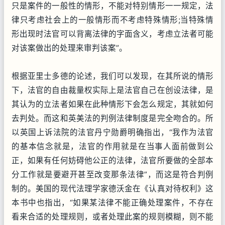
只是案件的一般性的情形，不能对特别情形一一规定，法
律只考虑社会上的一般情形而不考虑特殊情形;当特殊情
形出现时法官可以背离法律的字面含义，考虑立法者可能
对该案做出的处理来审判该案”。
根据亚里士多德的论述，我们可以发现，在其所说的情形
下，法官的自由裁量权实际上是法官自己在创设法律，是
其认为的立法者如果在此种情形下会怎么规定，其就如何
去判处。而这和英美法的判例法律制度是完全吻合的。所
以英国上诉法院的法官丹宁勋爵明确指出，“我作为法官
的基本信念就是，法官的作用就是在当事人面前做到公
正，如果有任何妨碍他公正的法律，法官所要做的全部本
分工作就是要避开甚至改变那条法律”，而这是符合判例
制的。美国的现代法理学家德沃金在《认真对待权利》这
本书中也指出，“如果某法律不能正确处理案件，不存在
看来合适的处理规则，或者处理此案的规则模糊，则不能