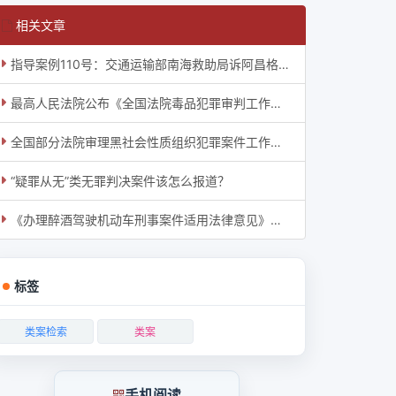
相关文章
指导案例110号：交通运输部南海救助局诉阿昌格罗斯投资公司、香港安达欧森有限公司上海代
最高人民法院公布《全国法院毒品犯罪审判工作座谈会纪要》
全国部分法院审理黑社会性质组织犯罪案件工作座谈会纪要
“疑罪从无”类无罪判决案件该怎么报道？
《办理醉酒驾驶机动车刑事案件适用法律意见》的理解与适用
标签
类案检索
类案
手机阅读