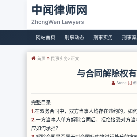
中闻律师网
ZhongWen Lawyers
网站首页
刑事动态
刑事实务
刑事案
首页
民事实务
>正文
与合同解除权有
Stone
刑
完整目录
1.
在双务合同中，双方当事人均存在违约的，如
2.
一方当事人单方解除合同后，拒绝接受对方当
应如何承担？
3.
解除合同是否属于对合同标的物进行处分的方