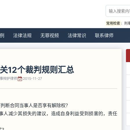
常用检索
:
刑
例
法律法规
无罪视频
法律常识
联系律师
关12个裁判规则汇总
事辩护律师
2015-11-27
何判断合同当事人是否享有解除权？
事人减少其损失的建议，造成自身利益受到损害的，责任
式？