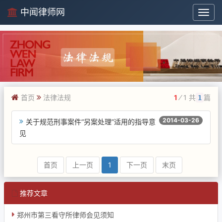
中闻律师网
中
闻
律
师
网
首页
法律法规
1
⁄ 1 共
篇
1
2014-03-26
关于规范刑事案件“另案处理”适用的指导意
见
首页
上一页
1
下一页
末页
推荐文章
郑州市第三看守所律师会见须知