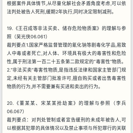
根据案件具体情节,从尽量化解社会矛盾角度考虑,可以依
法判处被告人死刑,缓期2年执行,同时决定限制减刑。
19.《王召成等非法买卖、储存危险物质案》的理解与参
照（吴光侠06.061）
裁判要点1.国家严格监督管理的氰化钠等剧毒化学品,易致
人中毒或者死亡,对人体、环境具有极大的毒害性和危险
性,属于刑法第一百二十五条第二款规定的“毒害性”物质。
2.“非法买卖”毒害性物质,是指违反法律和国家主管部门规
定,未经有关主管部门批准许可,擅自购买或者出售毒害性
物质的行为,并不需要兼有买进和卖出的行为。
20.《董某某、宋某某抢劫案》的理解与参照（李兵
06.067）
裁判要点：对判处管制或者宣告缓刑的未成年被告人,可
以根据其犯罪的具体情况以及禁止事项与所犯罪行的关联