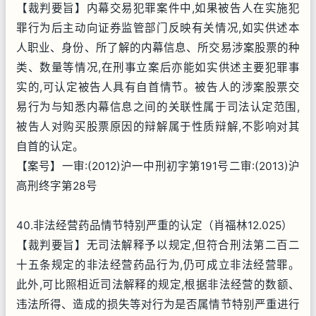
【裁判要旨】内幕交易犯罪案件中,如果被告人在实施犯
罪行为后主动向证券监管部门反映有关情况,如实供述本
人职业、身份、所了解的内幕信息、所交易涉案股票的种
类、数量等情况,在刑事立案后亦能如实供述主要犯罪事
实的,可认定被告人具有自首情节。被告人的涉案股票交
易行为与知悉内幕信息之间的关联性属于司法认定范围,
被告人对购买股票原因的辩解属于性质辩解,不影响对其
自首的认定。
【案号】一审:(2012)沪一中刑初字第191号二审:(2013)沪
高刑终字第28号
40.非法经营药品情节特别严重的认定（肖福林12.025）
【裁判要旨】无司法解释予以规定,但符合刑法第二百二
十五条规定的非法经营药品行为,仍可成立非法经营罪。
此外,可比照相近司法解释的规定,根据非法经营的数额、
违法所得、造成的损失等对行为是否属情节特别严重进行