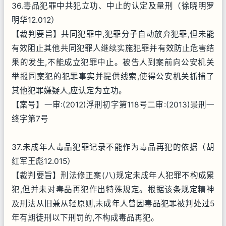
36.毒品犯罪中共犯立功、中止的认定及量刑（徐晓明罗
明华12.012）
【裁判要旨】共同犯罪中,犯罪分子自动放弃犯罪,但未能
有效阻止其他共同犯罪人继续实施犯罪并有效防止危害结
果的发生,不能成立犯罪中止。被告人到案前向公安机关
举报同案犯的犯罪事实并提供线索,使得公安机关抓捕了
其他犯罪嫌疑人,应认定为立功。
【案号】一审:(2012)浮刑初字第118号二审:(2013)景刑一
终字第7号
37.未成年人毒品犯罪记录不能作为毒品再犯的依据（胡
红军王彪12.015）
【裁判要旨】刑法修正案(八)规定未成年人犯罪不构成累
犯,但并未对毒品再犯作出特殊规定。根据该条规定精神
及刑法从旧兼从轻原则,未成年人曾因毒品犯罪被判处过5
年有期徒刑以下刑罚的,不构成毒品再犯。