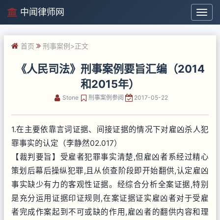
中闻律师网
中
闻
律
首页
刑事案例
>正文
师
网
《人民司法》刑事案例要旨汇编（2014
和2015年）
Stone
刑事案例参阅
2017-05-22
1.在主要依靠言词证据、间接证据的情况下对雇凶杀人犯
罪事实的认定（李静然02.017）
【裁判要旨】受雇者犯罪事实清楚,但雇凶者系经过精心
策划后幕后操纵犯罪,且从侦查阶段即开始翻供,认定雇凶
事实缺少有力的客观性证据。经综合分析全案证据,特别
是充分运用证据印证规则,在案证据证实雇凶者对于受雇
者完成作案起到不可或缺的作用,雇凶者的翻供内容和理