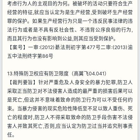
考虑行为人的主观目的为何。被破坏的活动只要符合生产
经营的特征,就应当认定为是生产经营,受到破坏生产经营
罪的保护。如果生产经营行为只是一个违反民事法律的违
法行为或者是不具有反社会性、不违背公序良俗的行为,
而且其行为也没有影响到公益,则其应当受到保护。
【案号】一审:(2012)綦法刑初字第477号二审:(2013)渝
五中法刑终字第86号
13.特殊防卫权应有防卫限度（高翼飞04.041）
【裁判要旨】针对严重危及人身安全的暴力犯罪,防卫人
采取正当防卫对不法侵害人造成的最严重的损害后果可以
是死亡,但这并不意味着致命的防卫行为可以不受任何约
束。当暴力侵害的现实危险性降低至不足以致人重伤、死
亡的程度时,防卫人不得采取致命的防卫手段伤害不法侵
害人并致其死亡,否则,应当认定为防卫过当并追究刑事责
任。