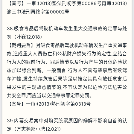
【案号】一审:(2013)垫法刑初字第00086号再审:(2013)
渝三中法刑再终字第00002号
38.吸食毒品后驾驶机动车发生重大交通事故的定罪与处
罚（叶巍12.018）
【裁判要旨】对吸食毒品后驾驶机动车辆发生严重交通事
故,造成重大人员伤亡和公私财产损失行为的定性,应结合
行为人的罪前行为、罪后情节以及行为产生的具体危险状
态加以综合判断。一般而言,行为人不具有肇事后继续驾
车冲撞,发生持续危害后果等足以推定其具有放任危害后
果发生的主观故意情节的,不宜认定为以危险方法危害公
共安全罪,而应当以交通肇事罪定罪处罚。
【案号】一审:(2013)熟刑初字第0313号
39.内幕交易案中对购买股票原因的辩解不影响自首的认
定（万志尧部小骋12.021）