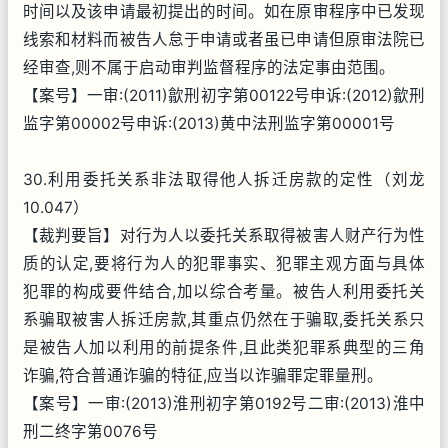
时间以及该申请最初提出的时间。如在原审程序中已发现
线索和材料而被告人怠于申请或者虽已申请但原审法院已
经审查,则不属于启动审判监督程序的法定事由范围。
【案号】一审:(2011)歙刑初字第00122号申诉:(2012)歙刑
监字第00002号申诉:(2013)黄中法刑监字第00001号
30.利用委托关系非法取得他人拆迁房款的定性（刘龙
10.047）
【裁判要旨】对行为人以委托关系取得被害人财产行为性
质的认定,要将行为人的犯罪事实、犯罪主观方面与具体
犯罪的构成要件结合,加以综合考量。被告人利用委托关
系骗取被害人拆迁房款,其重点仍然在于骗取,委托关系只
是被告人加以利用的前提条件,且此类犯罪系典型的三角
诈骗,符合普通诈骗的特征,应当以诈骗罪定罪量刑。
【案号】一审:(2013)淮刑初字第0192号二审:(2013)淮中
刑二终字第0076号