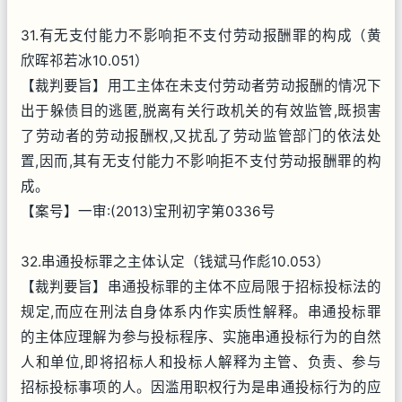
31.有无支付能力不影响拒不支付劳动报酬罪的构成（黄
欣晖祁若冰10.051）
【裁判要旨】用工主体在未支付劳动者劳动报酬的情况下
出于躲债目的逃匿,脱离有关行政机关的有效监管,既损害
了劳动者的劳动报酬权,又扰乱了劳动监管部门的依法处
置,因而,其有无支付能力不影响拒不支付劳动报酬罪的构
成。
【案号】一审:(2013)宝刑初字第0336号
32.串通投标罪之主体认定（钱斌马作彪10.053）
【裁判要旨】串通投标罪的主体不应局限于招标投标法的
规定,而应在刑法自身体系内作实质性解释。串通投标罪
的主体应理解为参与投标程序、实施串通投标行为的自然
人和单位,即将招标人和投标人解释为主管、负责、参与
招标投标事项的人。因滥用职权行为是串通投标行为的应