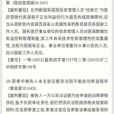
罪（陈姣莹周嫣10.041）
【裁判要旨】在判断国有医院信息管理人员“拉统方”为医
药营销代表谋取不正当利益的行为是否构成受贿罪时,应
当从其职务内容是否具有公务属性来判断其是否系国家工
作人员。国有医疗事业单位的信息管理人员对医保数据负
有监控和管理职能,其工作具有技术性和管理性的双重属
性,当视为受国有企业、事业单位等委托从事公务的人员,
应以国家工作人员论。
【案号】一审:(2012)嘉刑初字第1117号二审:(2013)沪二
中刑终字第116号
29.原审中被告人未主张证据非法则不能启动审监程序
（黄金喜10.045）
【裁判要旨】被告人一方以非法证据为由申请启动再审程
序的,虽不负担举证责任,但仍然须向法院提供相关线索和
材料;在实质审查之前,审查法官应当审查该事由被发现的