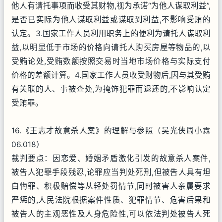
他人有请托事项而收受其财物,视为承诺“为他人谋取利益”,
是否已实际为他人谋取利益或谋取到利益,不影响受贿的
认定。3.国家工作人员利用职务上的便利为请托人谋取利
益,以明显低于市场的价格向请托人购买房屋等物品的,以
受贿论处,受贿数额按照交易时当地市场价格与实际支付
价格的差额计算。4.国家工作人员收受财物后,因与其受贿
有关联的人、事被查处,为掩饰犯罪而退还的,不影响认定
受贿罪。
16.《王志才故意杀人案》的理解与参照（吴光侠周小霖
06.018）
裁判要点：因恋爱、婚姻矛盾激化引发的故意杀人案件,
被告人犯罪手段残忍,论罪应当判处死刑,但被告人具有坦
白悔罪、积极赔偿等从轻处罚情节,同时被害人亲属要求
严惩的,人民法院根据案件性质、犯罪情节、危害后果和
被告人的主观恶性及人身危险性,可以依法判处被告人死