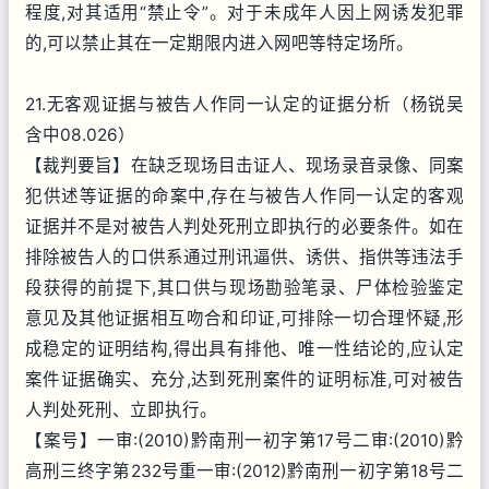
程度,对其适用“禁止令”。对于未成年人因上网诱发犯罪
的,可以禁止其在一定期限内进入网吧等特定场所。
21.无客观证据与被告人作同一认定的证据分析（杨锐吴
含中08.026）
【裁判要旨】在缺乏现场目击证人、现场录音录像、同案
犯供述等证据的命案中,存在与被告人作同一认定的客观
证据并不是对被告人判处死刑立即执行的必要条件。如在
排除被告人的口供系通过刑讯逼供、诱供、指供等违法手
段获得的前提下,其口供与现场勘验笔录、尸体检验鉴定
意见及其他证据相互吻合和印证,可排除一切合理怀疑,形
成稳定的证明结构,得出具有排他、唯一性结论的,应认定
案件证据确实、充分,达到死刑案件的证明标准,可对被告
人判处死刑、立即执行。
【案号】一审:(2010)黔南刑一初字第17号二审:(2010)黔
高刑三终字第232号重一审:(2012)黔南刑一初字第18号二