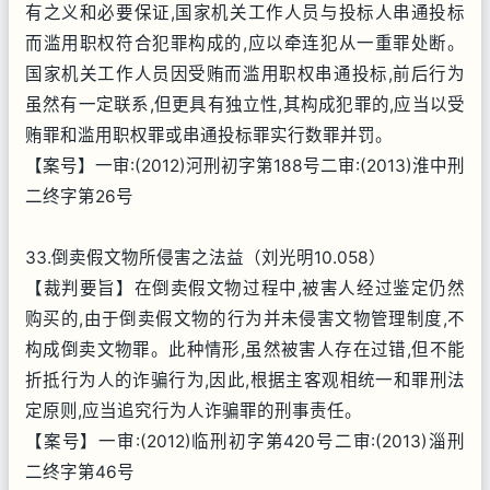
有之义和必要保证,国家机关工作人员与投标人串通投标
而滥用职权符合犯罪构成的,应以牵连犯从一重罪处断。
国家机关工作人员因受贿而滥用职权串通投标,前后行为
虽然有一定联系,但更具有独立性,其构成犯罪的,应当以受
贿罪和滥用职权罪或串通投标罪实行数罪并罚。
【案号】一审:(2012)河刑初字第188号二审:(2013)淮中刑
二终字第26号
33.倒卖假文物所侵害之法益（刘光明10.058）
【裁判要旨】在倒卖假文物过程中,被害人经过鉴定仍然
购买的,由于倒卖假文物的行为并未侵害文物管理制度,不
构成倒卖文物罪。此种情形,虽然被害人存在过错,但不能
折抵行为人的诈骗行为,因此,根据主客观相统一和罪刑法
定原则,应当追究行为人诈骗罪的刑事责任。
【案号】一审:(2012)临刑初字第420号二审:(2013)淄刑
二终字第46号