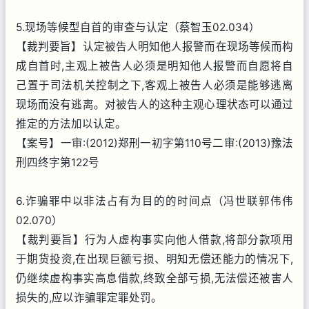
5.现场等候型自首的审查与认定（蔡智玉02.034）
【裁判要旨】认定被告人明知他人报警而在现场等候而构
成自首时,主观上被告人必须是明知他人报警而自愿将自
己置于司法机关控制之下,客观上被告人必须是能够逃离
现场而没有逃离。对被告人的这种主观心理状态可以通过
推定的方法加以认定。
【案号】一审:(2012)郑刑一初字第110号二审:(2013)豫法
刑四终字第122号
6.诈骗罪中以非法占有为目的的时间点（冯世联郭伟伟
02.070）
【裁判要旨】行为人虚构事实向他人借款,将部分款项用
于期货投资,在出现巨额亏损、明知无偿还能力的情况下,
仍继续虚构事实高息借款,终致全部亏损,无法偿还被害人
损失的,应以诈骗罪定罪处罚。