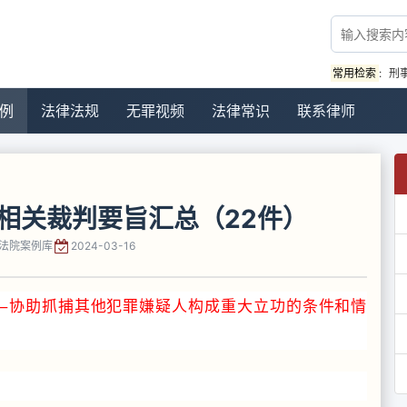
常用检索
:
刑
例
法律法规
无罪视频
法律常识
联系律师
”相关裁判要旨汇总（22件）
法院案例库
2024-03-16
—协助抓捕其他犯罪嫌疑人构成重大立功的条件和情