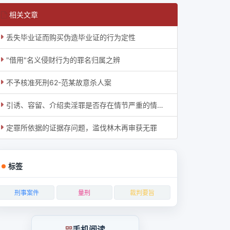
相关文章
丢失毕业证而购买伪造毕业证的行为定性
"借用"名义侵财行为的罪名归属之辨
不予核准死刑62-范某故意杀人案
引诱、容留、介绍卖淫罪是否存在情节严重的情形？
定罪所依据的证据存问题，滥伐林木再审获无罪
标签
刑事案件
量刑
裁判要旨
手机阅读