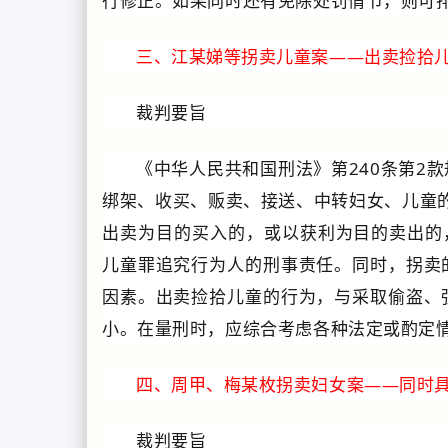
行修正。如果同时还有免除处罚情节，则可
三、江某娣等拐卖儿童案——出卖捡拾
裁判要旨
《中华人民共和国刑法》第240条第2
绑架、收买、贩卖、接送、中转妇女、儿童的
出卖为目的买入的，或以获利为目的卖出的
儿童罪追究行为人的刑事责任。同时，拐卖
因素。出卖捡拾儿童的行为，与采取偷盗、
小。在量刑时，应综合考虑各种法定或酌定
四、周甲、梅某枚拐卖妇女案——同时
裁判要旨