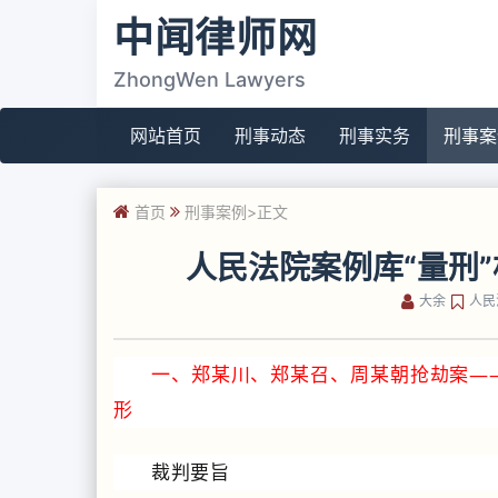
中闻律师网
ZhongWen Lawyers
网站首页
刑事动态
刑事实务
刑事案
首页
刑事案例
>正文
人民法院案例库“量刑
大余
人民
一、郑某川、郑某召、周某朝抢劫案
—
形
裁判要旨