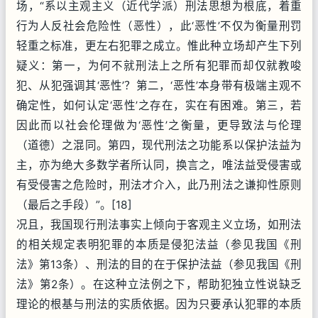
场，“系以主观主义（近代学派）刑法思想为根底，着重
行为人反社会危险性（恶性），此‘恶性’不仅为衡量刑罚
轻重之标准，更左右犯罪之成立。惟此种立场却产生下列
疑义：第一，为何不就刑法上之所有犯罪而却仅就教唆
犯、从犯强调其‘恶性’？第二，‘恶性’本身带有极端主观不
确定性，如何认定‘恶性’之存在，实在有困难。第三，若
因此而以社会伦理做为‘恶性’之衡量，更导致法与伦理
（道德）之混同。第四，现代刑法之功能系以保护法益为
主，亦为绝大多数学者所认同，换言之，唯法益受侵害或
有受侵害之危险时，刑法才介入，此乃刑法之谦抑性原则
（最后之手段）”。[18]
况且，我国现行刑法事实上倾向于客观主义立场，如刑法
的相关规定表明犯罪的本质是侵犯法益（参见我国《刑
法》第13条）、刑法的目的在于保护法益（参见我国《刑
法》第2条）。在这种立法例之下，帮助犯独立性说缺乏
理论的根基与刑法的实质依据。因为只要承认犯罪的本质