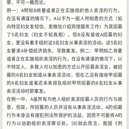
罪，不可一概而论。
例一：A明知B将要或者正在实施组织他人卖淫的行为，
在没有通谋的情况下，A以不为一般人所知悉的方式（如
向特定妇女发短信、发微信介绍宾馆服务工作）为其招募
了5名妇女（妇女不知真相），但B没有接收A招募的妇
女，更没有着手组织这5名妇女从事卖淫的活动。这5名妇
女要求A补偿经济损失，导致案发。例二：甲明知乙将要
或者正在实施组织卖淫的行为，在没有通谋的情况下，以
不特定人、多数人可以知悉的方式公开招募卖淫女，被招
募的6名妇女知道从事卖淫活动，但在乙没有接收甲招募
的6名妇女或者还未来得及组织甲所招募的6名妇女从事
卖淫活动时即案发。
在例一中，A虽然有为他人组织卖淫招募人员的行为与故
意，但是，所招募的人员并没有从事卖淫活动，A的招募
行为本身没有侵犯刑法所保护的法益，因而不可能将A的
行为以协助组织卖淫罪论处。[8]就此而言，我国《刑