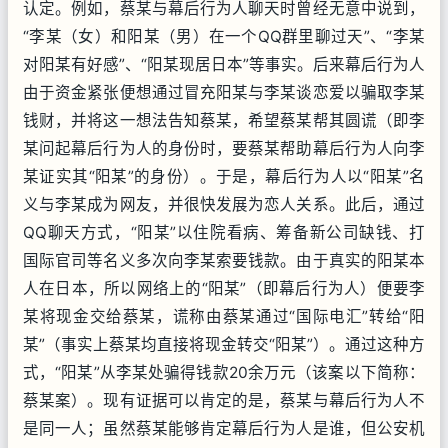
认定。例如，蔡某与幕后行为人聊天时曾经无意中说到，
“李某（女）和阳某（男）在一个QQ群里聊过天”、“李某
对阳某有好感”、“阳某现居日本”等事实。后来幕后行为人
由于资金紧张便想通过冒充阳某与李某谈恋爱以骗取李某
钱财，并将这一想法告知蔡某，希望蔡某帮其圆谎（即李
某问起幕后行为人的身份时，要蔡某帮助幕后行为人向李
某证实其“阳某”的身份）。于是，幕后行为人以“阳某”名
义与李某成为网友，并很快发展为恋人关系。此后，通过
QQ聊天方式，“阳某”以住院看病、筹备新公司缺钱、打
国际官司等名义多次向李某索要钱款。由于真实的阳某本
人在日本，所以网络上的“阳某”（即幕后行为人）便要李
某将现金交给蔡某，谎称由蔡某通过“国际电汇”转给“阳
某”（事实上蔡某均直接将现金转交“阳某”）。通过这种方
式，“阳某”从李某处骗得钱款20余万元（该案以下简称：
蔡某案）。现有证据可以肯定的是，蔡某与幕后行为人不
是同一人；虽然蔡某能够肯定幕后行为人是谁，但公安机