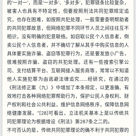
的‘一对一’，而是‘一对多’、‘多对多’，犯罪链条比较复杂，
被害人也具有不特定性，但要按照刑法共同犯罪规定追
究，也存在困难，如按照共犯处理，一般需要查明帮助者
的共同犯罪故意，但网络犯罪不同环节人员之间往往互不
相识，没有明确的犯意联络。如窃取公民个人信息者，倒
卖公民个人信息者，并不确切了解从其手中购买信息的人
具体要实施诈骗、盗窃等犯罪行为，还是要发放小广告，
很难按照诈骗、盗窃的共犯处理。还有一些搜索引擎公
司、支付结算平台、互联网接入服务商等，常常以不知道
他人实施犯罪为由逃避法律追究……经研究，在通过的
《刑法修正案（九）》中增加了本条规定，以更准确、有
效地打击各种网络犯罪帮助行为，保护公民人身权利、财
产权利和社会公共利益，维护信息网络秩序，保障信息网
络健康发展。”[28]可看出，立法机关基本上是以传统共
同犯罪理论为根据增设《刑法》第287条之二的。
不可否认的是，传统共同犯罪理论的确不利于共同犯罪的