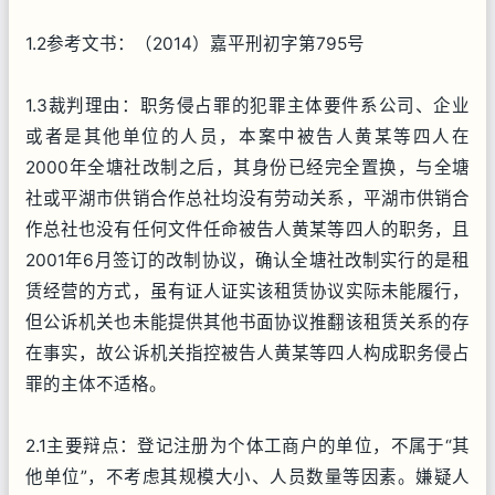
1.2参考文书：（2014）嘉平刑初字第795号
1.3裁判理由：职务侵占罪的犯罪主体要件系公司、企业
或者是其他单位的人员，本案中被告人黄某等四人在
2000年全塘社改制之后，其身份已经完全置换，与全塘
社或平湖市供销合作总社均没有劳动关系，平湖市供销合
作总社也没有任何文件任命被告人黄某等四人的职务，且
2001年6月签订的改制协议，确认全塘社改制实行的是租
赁经营的方式，虽有证人证实该租赁协议实际未能履行，
但公诉机关也未能提供其他书面协议推翻该租赁关系的存
在事实，故公诉机关指控被告人黄某等四人构成职务侵占
罪的主体不适格。
2.1主要辩点：登记注册为个体工商户的单位，不属于“其
他单位”，不考虑其规模大小、人员数量等因素。嫌疑人