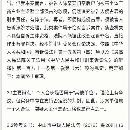
当。但就本案而言，被告人陈某某归案后已向被害个体工
商户业主退赔全部侵占的款项，仍然追究被告人侵占罪的
刑事责任，有悖于法，再者，即便构成侵占罪，须被害人
告诉法院才处理，此类案件属于绝对自诉案件，侦查机关
不具备自诉主体资格，法院不能据此改变起诉罪名，直接
作出有罪判决。经本院审判委员会讨论决定，依照《中华
人民共和国刑事诉讼法》第十五条第（四）项以及《最高
人民法院关于适用〈中华人民共和国刑事诉讼法〉的解
释》第一百八十一条第一款第（六）项的规定，裁定如
下：本案终止审理。
3.1主要辩点：个人合伙是否属于“其他单位”，理论上有争
议，但实务中存在支持否定说的判例，因此，涉案单位属
于个人合伙，嫌疑人主体是否适格也是辩点之一。
3.2参考文书：中山市中级人民法院（2016）粤20刑再6