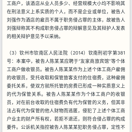
工商户，该酒店从业人员多少、经营规模大小均不影响其
在刑法意义上系实质的个人，而不是企业或单位，被告人
刘强作为酒店的雇员不属于职务侵占罪的主体，故被告人
刘强辩称其不构成职务侵占罪的辩解意见及其辩护人发表
的相关辩护意见予以采纳。
（3）钦州市钦南区人民法院（2014）钦南刑初字第381
号：本案中，被告人陈某某应聘于“友家商旅宾馆”等个体
工商户做收银员。被告人陈某某作为上述个体工商户雇佣
的收银员，受托收取和保管旅客支付的住宿费，这种雇佣
委托关系，使双方就所托管的房费已形成一种实质意义上
的代为保管关系。被告人陈某某作为个体工商户的收银
员，对在前台收取的住宿费负有代为保管的义务，但其非
法占有代为保管的他人财物而逃匿，侵犯了上述个体工商
户业主的财产所有权，若拒不退还，则符合侵占罪的构成
要件。公诉机关指控被告人陈某某犯职务侵占罪，定性不