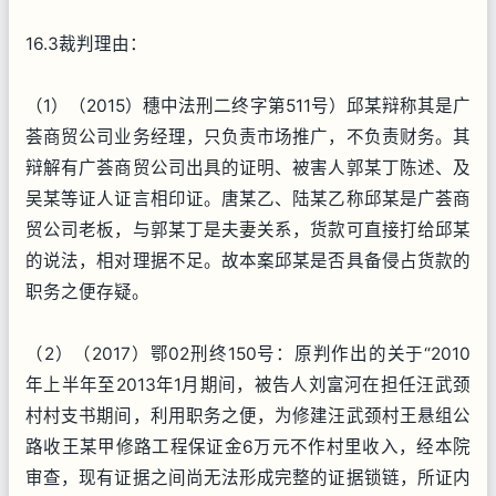
16.3裁判理由：
（1）（2015）穗中法刑二终字第511号）邱某辩称其是广
荟商贸公司业务经理，只负责市场推广，不负责财务。其
辩解有广荟商贸公司出具的证明、被害人郭某丁陈述、及
吴某等证人证言相印证。唐某乙、陆某乙称邱某是广荟商
贸公司老板，与郭某丁是夫妻关系，货款可直接打给邱某
的说法，相对理据不足。故本案邱某是否具备侵占货款的
职务之便存疑。
（2）（2017）鄂02刑终150号：原判作出的关于“2010
年上半年至2013年1月期间，被告人刘富河在担任汪武颈
村村支书期间，利用职务之便，为修建汪武颈村王悬组公
路收王某甲修路工程保证金6万元不作村里收入，经本院
审查，现有证据之间尚无法形成完整的证据锁链，所证内