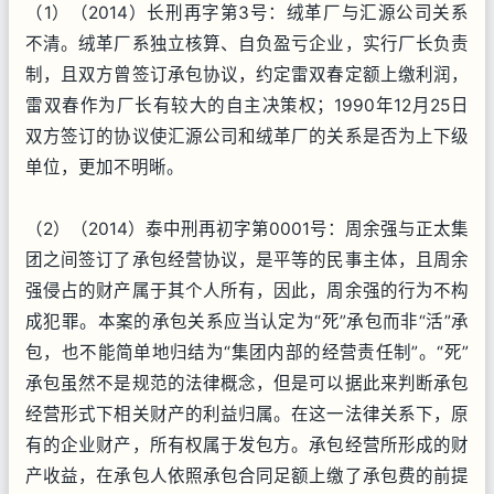
（1）（2014）长刑再字第3号：绒革厂与汇源公司关系
不清。绒革厂系独立核算、自负盈亏企业，实行厂长负责
制，且双方曾签订承包协议，约定雷双春定额上缴利润，
雷双春作为厂长有较大的自主决策权；1990年12月25日
双方签订的协议使汇源公司和绒革厂的关系是否为上下级
单位，更加不明晰。
（2）（2014）泰中刑再初字第0001号：周余强与正太集
团之间签订了承包经营协议，是平等的民事主体，且周余
强侵占的财产属于其个人所有，因此，周余强的行为不构
成犯罪。本案的承包关系应当认定为“死”承包而非“活”承
包，也不能简单地归结为“集团内部的经营责任制”。“死”
承包虽然不是规范的法律概念，但是可以据此来判断承包
经营形式下相关财产的利益归属。在这一法律关系下，原
有的企业财产，所有权属于发包方。承包经营所形成的财
产收益，在承包人依照承包合同足额上缴了承包费的前提