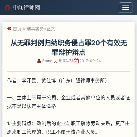
中闻律师网
中
闻
律
首页
刑事实务
>正文
师
网
从无罪判例归纳职务侵占罪20个有效无
罪辩护辩点
Stone
刑事实务
2017-09-24
作者：李泽民、黄佳博（广东广强律师事务所）
一、主体上不属于公司、企业或者其他单位的人员或者证
据不足以认定主体适格
1.1主要辩点：改制后的企业与职工解除劳动关系，资产由
原来职工管理的，职工不属于该企业人员。