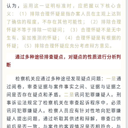
认为，
运用这一证明标准时，应把握以下核心含
义：（1）排除合理怀疑是指办案人员在主观上达到
了确信的程度，不存在其他可能性；（2）排除合理
怀疑不等于排除一切疑问；（3）合理怀疑不是无中
生有、妄加推测的怀疑；（4）合理怀疑是有根据的
怀疑；（5）排除合理怀疑应充分考虑辩方意见。
通过多种途径排查疑点，对疑点的性质进行分析判
断
检察机关应通过多种途径发现疑点问题：
一是
通
过阅卷，审查证据与案件事实之间、证据与证据之
间是否存在疑点和矛盾。
二是
讯问犯罪嫌疑人。刑
事诉讼法规定了检察机关在审查起诉程序中，必须
讯问犯罪嫌疑人。检察人员应有针对性地向犯罪嫌
疑人提出问题，通过听取其供述和辩解，审查口供
前后是否一致，与案件的客观情况是否相符合，与