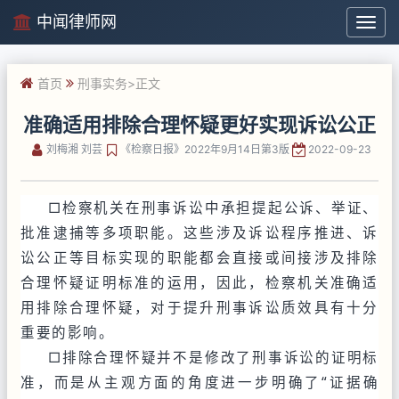
中闻律师网
中
闻
律
首页
刑事实务
>正文
师
网
准确适用排除合理怀疑更好实现诉讼公正
刘梅湘 刘芸
《检察日报》2022年9月14日第3版
2022-09-23
□检察机关在刑事诉讼中承担提起公诉、举证、
批准逮捕等多项职能。这些涉及诉讼程序推进、诉
讼公正等目标实现的职能都会直接或间接涉及排除
合理怀疑证明标准的运用，因此，检察机关准确适
用排除合理怀疑，对于提升刑事诉讼质效具有十分
重要的影响。
□排除合理怀疑并不是修改了刑事诉讼的证明标
准，而是从主观方面的角度进一步明确了“证据确