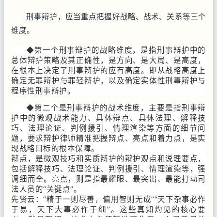
刑事辩护，应当重点把握好战略、战术、关系等三个
维度。
◆第一个刑事辩护的战略维度，是指刑事辩护中的
总体辩护策略及其正确性，是方向、是大局、是高度，
在根本上决定了刑事辩护的应有高度。即从战略高度上
确定无罪辩护与罪轻辩护，以及确定实体性刑事辩护与
程序性刑事辩护。
◆第二个是刑事辩护的战术维度，主要是指刑事辩
护中的微观战术能力、具体辩点、具体法理、解释技
巧、法理论证、判例援引、情理渲染等方面的细节问
题，要求辩护律师精准把握辩点、亮点和着力点，是实
现战略目标的根本保障。
辩点，是微观技巧和实质辩护的辩护观点和说理要点，
包括解释技巧、法理论证、判例援引、情理渲染等，强
调细而全。亮点，则是指最耀眼、最突出、最能打动司
法人员的“关键点”。
先贤云：“精于一则尽善，偏用智则无成”“天下杂事必作
于易，天下大事必作于细”。这些真知灼见的核心要