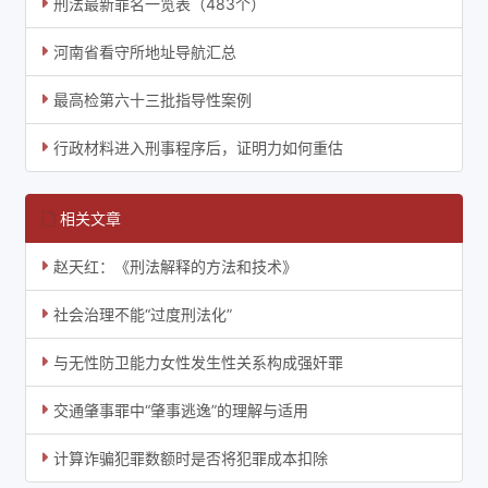
刑法最新罪名一览表（483个）
河南省看守所地址导航汇总
最高检第六十三批指导性案例
行政材料进入刑事程序后，证明力如何重估
相关文章
赵天红：《刑法解释的方法和技术》
社会治理不能“过度刑法化”
与无性防卫能力女性发生性关系构成强奸罪
交通肇事罪中“肇事逃逸”的理解与适用
计算诈骗犯罪数额时是否将犯罪成本扣除