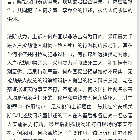
言，陈拾保的辨认笔录，现场勘验检查笔录，尸体检验报
告，共同犯罪人何永盛、李乔会的供述，被告人何永国的
供述。
法院认为，上诉人何永国以非法占有为目的，采用暴力手
段入户抢劫他人财物并致人死亡的行为构成抢劫罪。其在
与何永盛共同抢劫犯罪过程巾，有预谋地选择抢劫对象，
入户抢劫财物并共同采用暴力手段致死二人，犯罪情节特
别恶劣，后果特别严重。何永国提出预谋抢劫不属实、无
抢劫杀人故意的辩解和辩护人提出的相同辩护意见，与在
案证据证实的事实不符，不能成立。何永国提出两名被害
人均是何永盛打死的，移尸和拿钱亦系何永盛所为，其在
犯罪中 作用较小，是从犯的上诉理由，与其在公安机关
所作供述及何永盛供述的二人在入室后即各自对一名被害
人实施暴力打击，移尸后翻找钱物和打扫现场的事实不
符，何永国、何永盛均起了主要作用，该上诉理由亦不能