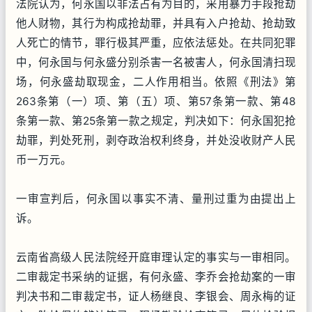
法院认为，何永国以非法占有为目的，采用暴力手段抢劫
他人财物，其行为构成抢劫罪，并具有入户抢劫、抢劫致
人死亡的情节，罪行极其严重，应依法惩处。在共同犯罪
中，何永国与何永盛分别杀害一名被害人，何永国清扫现
场，何永盛劫取现金，二人作用相当。依照《刑法》第
263条第（一）项、第（五）项、第57条第一款、第48
条第一款、第25条第一款之规定，判决如下：何永国犯抢
劫罪，判处死刑，剥夺政治权利终身，并处没收财产人民
币一万元。
一审宣判后，何永国以事实不清、量刑过重为由提出上
诉。
云南省高级人民法院经开庭审理认定的事实与一审相同。
二审裁定书采纳的证据，有何永盛、李乔会抢劫案的一审
判决书和二审裁定书，证人杨继良、李银会、周永梅的证