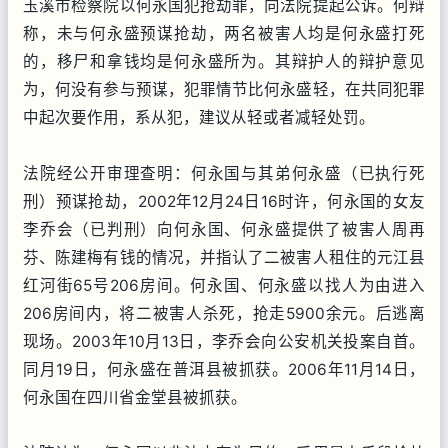
玉溪市检察院以何永国犯抢劫罪，向法院提起公诉。何辩
称，未与何永盛预谋抢劫，两名被害人均是何永盛打死
的，移尸和拿钱均是何永盛所为。其辩护人的辩护意见
为，何没有参与预谋，犯罪情节比何永盛轻，在共同犯罪
中起次要作用，系从犯，建议从轻或者减轻处罚。
法院经公开审理查明：何永国与其弟何永盛（已执行死
刑）预谋抢劫，2002年12月24日16时许，何永国的女友
李乔会（已判刑）向何永国、何永盛提供了被害人周再
芬、陈建梅有钱的情况，并指认了二被害人租住的元江县
红河街65号206房间。何永国、何永盛以找人为由进入
206房间内，将二被害人杀死，抢走5900余元。后逃离
现场。2003年10月13日，李乔会向公安机关投案自首。
同月19日，何永盛在普洱县被抓获。2006年11月14日，
何永国在四川省金堂县被抓获。