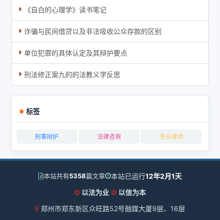
《自白的心理学》读书笔记
诈骗与民间借贷以及非法吸收公众存款的区别
单位犯罪的具体认定及其辩护要点
刑法修正案九的的法教义学反思
标签
刑事辩护
法律咨询
专业律师
本站已运行
12年2月1天
本站共有
5358
篇文章
以法为业
以信为本
郑州市郑东新区众旺路52号融媒大厦9层、16层