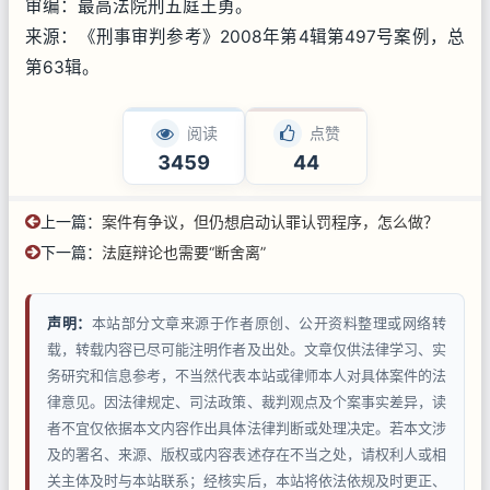
审编：最高法院刑五庭王勇。
来源：《刑事审判参考》2008年第4辑第497号案例，总
第63辑。
阅读
点赞
3459
44
上一篇：
案件有争议，但仍想启动认罪认罚程序，怎么做？
下一篇：
法庭辩论也需要“断舍离”
声明：
本站部分文章来源于作者原创、公开资料整理或网络转
载，转载内容已尽可能注明作者及出处。文章仅供法律学习、实
务研究和信息参考，不当然代表本站或律师本人对具体案件的法
律意见。因法律规定、司法政策、裁判观点及个案事实差异，读
者不宜仅依据本文内容作出具体法律判断或处理决定。若本文涉
及的署名、来源、版权或内容表述存在不当之处，请权利人或相
关主体及时与本站联系；经核实后，本站将依法依规及时更正、