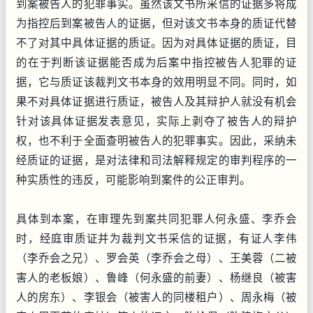
到案被告人的犯罪事实。虽然该文书所采信的证据多将成
为指控后到案被告人的证据，但对该文书本身的质证代替
不了对其中具体证据的质证。因为对具体证据的质证，目
的在于判断该证据能否成为后案中指控被告人犯罪的证
据，它与质证该裁判文书本身的效用明显不同。同时，如
果不对具体证据进行质证，被告人及其辩护人就没有机会
针对该具体证据发表意见，实际上剥夺了被告人的辩护
权，也不利于全面查明被告人的犯罪事实。因此，采纳未
经质证的证据，是对法律和司法解释规定的审判程序的一
种实质性的违反，可能影响到案件的公正审判。
具体到本案，在审理先到案共同犯罪人何永盛、李乔会
时，经庭审质证并为裁判文书采信的证据，有证人李伟
（李乔会之兄）、罗会英（李乔会之母）、王美蓉（二被
害人的老板娘）、鲁峰（何永盛的前妻）、杨继良（被害
人的房东）、李银会（被害人的同楼租户）、周永梅（被