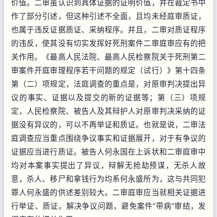
价值。二审虽认识到具体证据的证明价值，并在裁定书中
作了部分引述，但这种引述不全面，且均未经庭审质证，
也属于违反证据质证、采纳程序。并且，二审对质证程序
的违反，使其没有切实发挥好死刑案件二审庭审应有的把
关作用。《最高人民法院、最高人民检察院关于死刑第二
审案件开庭审理程序若干问题的规定（试行）》第十四条
第（二）项规定，法庭调查的重点是，对原审判决提出异
议的事实、证据以及提交的新的证据等；第（三）项规
定，人民检察院、被告人及其辩护人对原审判决采纳的证
据没有异议的，可以不再举证和质证。也就是说，二审法
庭调查应当重点围绕争议事实和证据展开，对于有争议的
证据应当进行质证。被告人何永国在上诉状和二审庭审中
均对本案事实提出了异议，辩解无抢劫预谋，无杀人故
意，杀人、移尸和拿钱行为均系何永盛所为，这与共同犯
罪人何永盛的供述差别较大。二审庭审应当就相关证据进
行举证、质证，解决争议问题，避免案件“带病”审结，发