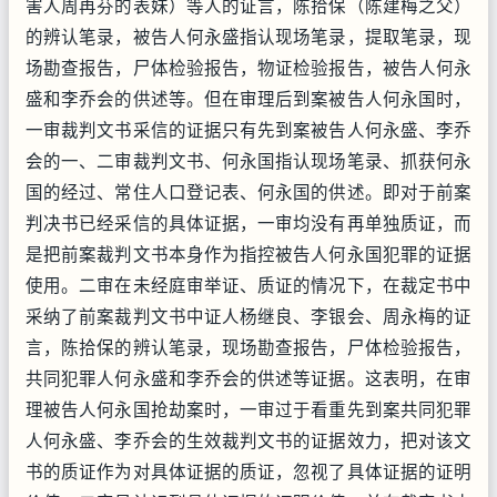
害人周再芬的表妹）等人的证言，陈拾保（陈建梅之父）
的辨认笔录，被告人何永盛指认现场笔录，提取笔录，现
场勘查报告，尸体检验报告，物证检验报告，被告人何永
盛和李乔会的供述等。但在审理后到案被告人何永国时，
一审裁判文书采信的证据只有先到案被告人何永盛、李乔
会的一、二审裁判文书、何永国指认现场笔录、抓获何永
国的经过、常住人口登记表、何永国的供述。即对于前案
判决书已经采信的具体证据，一审均没有再单独质证，而
是把前案裁判文书本身作为指控被告人何永国犯罪的证据
使用。二审在未经庭审举证、质证的情况下，在裁定书中
采纳了前案裁判文书中证人杨继良、李银会、周永梅的证
言，陈拾保的辨认笔录，现场勘查报告，尸体检验报告，
共同犯罪人何永盛和李乔会的供述等证据。这表明，在审
理被告人何永国抢劫案时，一审过于看重先到案共同犯罪
人何永盛、李乔会的生效裁判文书的证据效力，把对该文
书的质证作为对具体证据的质证，忽视了具体证据的证明