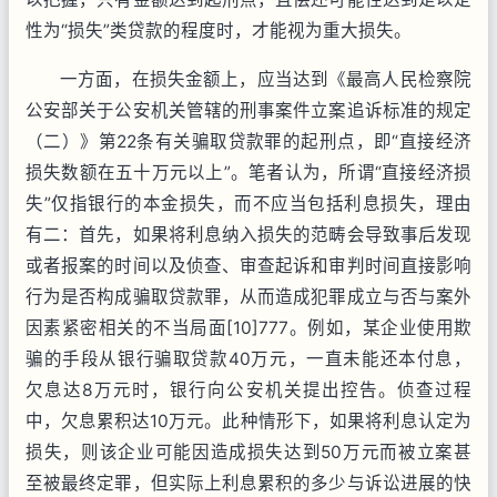
性为“损失”类贷款的程度时，才能视为重大损失。
一方面，在损失金额上，应当达到《最高人民检察院
公安部关于公安机关管辖的刑事案件立案追诉标准的规定
（二）》第22条有关骗取贷款罪的起刑点，即“直接经济
损失数额在五十万元以上”。笔者认为，所谓“直接经济损
失”仅指银行的本金损失，而不应当包括利息损失，理由
有二：首先，如果将利息纳入损失的范畴会导致事后发现
或者报案的时间以及侦查、审查起诉和审判时间直接影响
行为是否构成骗取贷款罪，从而造成犯罪成立与否与案外
因素紧密相关的不当局面[10]777。例如，某企业使用欺
骗的手段从银行骗取贷款40万元，一直未能还本付息，
欠息达8万元时，银行向公安机关提出控告。侦查过程
中，欠息累积达10万元。此种情形下，如果将利息认定为
损失，则该企业可能因造成损失达到50万元而被立案甚
至被最终定罪，但实际上利息累积的多少与诉讼进展的快