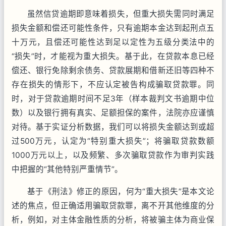
虽然信贷逾期即意味着损失，但重大损失需同时满足
损失金额和偿还可能性条件，只有逾期本金达到起刑点五
十万元，且偿还可能性达到足以定性为五级分类法中的
“损失”时，才能视为重大损失。基于此，在贷款本息已经
偿还、银行免除剩余债务、贷款展期和借新还旧等四种不
存在损失的情形下，不应认定被告构成骗取贷款罪。同
时，对于贷款逾期时间不足3年（样本裁判文书逾期中位
数）以及银行拥有真实、足额担保的案件，法院亦应谨慎
对待。基于实证分析数据，我们可以将损失金额达到或超
过500万元，认定为“特别重大损失”；将骗取贷款数额
1000万元以上，以及频繁、多次骗取贷款作为审判实践
中把握的“其他特别严重情节”。
基于《刑法》修正的原因，何为“重大损失”是本文论
述的焦点，但正确适用骗取贷款罪，离不开其他维度的分
析，例如，对主体金融性质的分析，将被骗主体为商业保