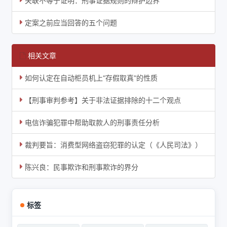
关联不等于证明：刑事证据规则的辩护边界
定案之前应当回答的五个问题
相关文章
如何认定在自动柜员机上“存假取真”的性质
【刑事审判参考】关于非法证据排除的十二个观点
电信诈骗犯罪中帮助取款人的刑事责任分析
裁判要旨：消费型网络盗窃犯罪的认定（《人民司法》）
陈兴良：民事欺诈和刑事欺诈的界分
标签