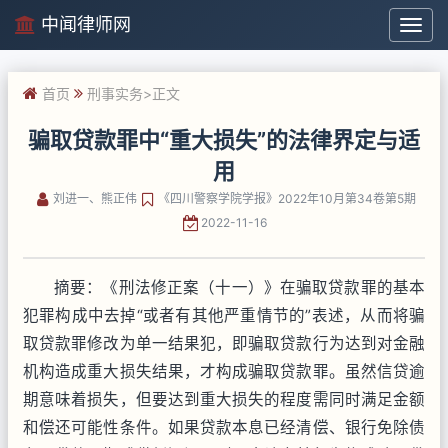
中闻律师网
中
闻
律
首页
刑事实务
>正文
师
网
骗取贷款罪中“重大损失”的法律界定与适
用
刘进一、熊正伟
《四川警察学院学报》2022年10月第34卷第5期
2022-11-16
摘要：《刑法修正案（十一）》在骗取贷款罪的基本
犯罪构成中去掉“或者有其他严重情节的”表述，从而将骗
取贷款罪修改为单一结果犯，即骗取贷款行为达到对金融
机构造成重大损失结果，才构成骗取贷款罪。虽然信贷逾
期意味着损失，但要达到重大损失的程度需同时满足金额
和偿还可能性条件。如果贷款本息已经清偿、银行免除债