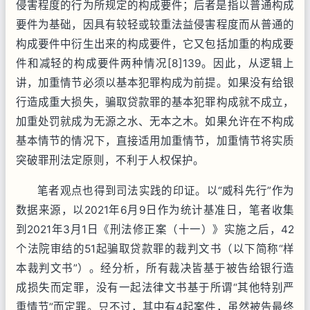
侵害程度的行为所规定的构成要件；后者是指以普通构成
要件为基础，因具有较轻或较重法益侵害程度而从普通的
构成要件中衍生出来的构成要件，它又包括加重的构成要
件和减轻的构成要件两种情况[8]139。因此，从逻辑上
讲，加重情节必须以基本犯罪构成为前提。如果没有给银
行造成重大损失，骗取贷款罪的基本犯罪构成就不成立，
加重处罚就成为无源之水、无本之木。如果允许在不构成
基本情节的情况下，直接适用加重情节，加重情节将实质
突破罪刑法定原则，不利于人权保护。
笔者观点也得到司法实践的印证。以“威科先行”作为
数据来源，以2021年6月9日作为统计基准日，笔者收集
到2021年3月1日《刑法修正案（十一）》实施之后，42
个法院审结的51起骗取贷款罪的裁判文书（以下简称“样
本裁判文书”）。经分析，所有裁决皆基于被告给银行造
成损失而定罪，没有一起法律文书基于所谓“其他特别严
重情节”而定罪。只不过，其中有4起案件，虽然被告最终