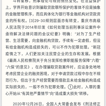
斗转星移，刑事理论与规则悄然变化。在法益保护
上，学界开始意识到骗取贷款罪所保护的客体不应是抽象
的金融管理秩序，而应具体化为银行等金融机构对贷款资
金的所有权。[3]29-30规则层面亦有转变，重庆市高级
人民法院于2014年印发《如何处理当前刑事诉讼案件中
亟待解决法律问题的会议纪要》明确：“对为了生产经
营、生活需要，向金融机构贷款，手续有一定虚假，但没
有给金融机构造成损失的，可以不作为犯罪处理。”新冠
疫情之下，人们更加关注民营企业的生存和发展。根据
《最高人民检察院关于充分发挥检察职能服务保障“六稳”
“六保”的意见》，在办理骗取贷款案件时，应设身处地地
考虑民营企业的融资困境，对于申请贷款过程中存在不规
范行为，但出于生产经营需要而借款且未给金融机构造成
实际损失的，一般不作为犯罪处理。①此时，入罪的重
心开始从“有其他严重情节”向“造成重大损失”转移。
2020年12月26日，全国人大常委会发布《刑法修正