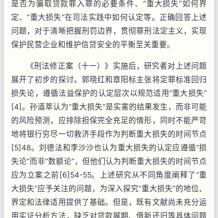
是否为骗取贷款罪入罪的必要条件、“重大损失”如何界
定、“重大损失”在司法实践中如何认定等。正确回答上述
问题，对于清晰把握刑罚边界，贯彻罪刑法定主义，实现
保护民营企业和维护信贷安全的平衡至关重要。
《刑法修正案（十一）》实施后，研究者对上述问题
展开了初步的探讨。郭晓红和章阳标主张将定罪标准回归
损失论，遵循法益保护的认定层次以规范适用“重大损失”
[4]。孙道萃认为“重大损失”是实害的结果发生，而非可能
的风险预测，应排除担保完全充足的情形，同时不能严苛
地将银行穷尽一切救济手段作为判断重大损失的时间节点
[5]48。刘德法和李沙沙也认为重大损失的认定应遵循“损
失论”而非“数额论”，但他们认为判断重大损失的时间节点
应为立案之前[6]54-55。上述研究从不同角度阐释了“重
大损失”应予关注的问题，为深入探究“重大损失”的地位、
界定和法律适用提供了基础。但是，既有文献尚未充分运
用实证分析方法，缺乏对贷款展期、借新还旧等具体问题