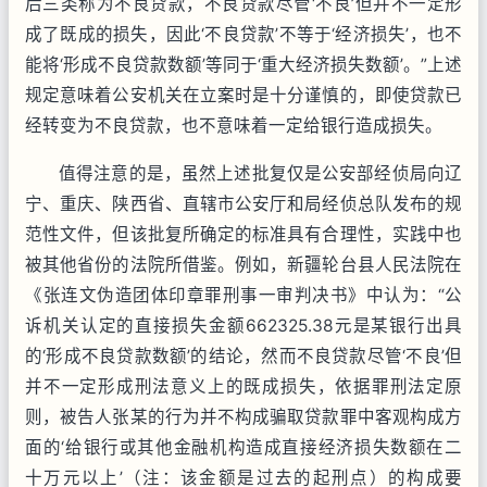
后三类称为不良贷款，不良贷款尽管‘不良’但并不一定形
成了既成的损失，因此‘不良贷款’不等于‘经济损失’，也不
能将‘形成不良贷款数额’等同于‘重大经济损失数额’。”上述
规定意味着公安机关在立案时是十分谨慎的，即使贷款已
经转变为不良贷款，也不意味着一定给银行造成损失。
值得注意的是，虽然上述批复仅是公安部经侦局向辽
宁、重庆、陕西省、直辖市公安厅和局经侦总队发布的规
范性文件，但该批复所确定的标准具有合理性，实践中也
被其他省份的法院所借鉴。例如，新疆轮台县人民法院在
《张连文伪造团体印章罪刑事一审判决书》中认为：“公
诉机关认定的直接损失金额662325.38元是某银行出具
的‘形成不良贷款数额’的结论，然而不良贷款尽管‘不良’但
并不一定形成刑法意义上的既成损失，依据罪刑法定原
则，被告人张某的行为并不构成骗取贷款罪中客观构成方
面的‘给银行或其他金融机构造成直接经济损失数额在二
十万元以上’（注：该金额是过去的起刑点）的构成要