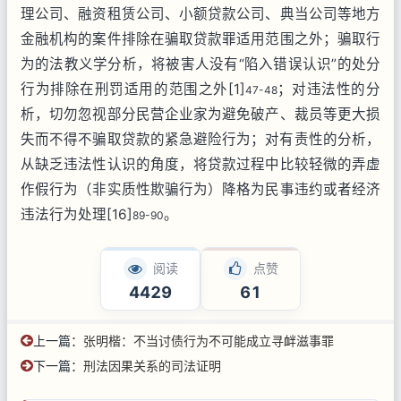
理公司、融资租赁公司、小额贷款公司、典当公司等地方
金融机构的案件排除在骗取贷款罪适用范围之外；骗取行
为的法教义学分析，将被害人没有“陷入错误认识”的处分
行为排除在刑罚适用的范围之外[1]
；对违法性的分
47-48
析，切勿忽视部分民营企业家为避免破产、裁员等更大损
失而不得不骗取贷款的紧急避险行为；对有责性的分析，
从缺乏违法性认识的角度，将贷款过程中比较轻微的弄虚
作假行为（非实质性欺骗行为）降格为民事违约或者经济
违法行为处理[16]
。
89-90
阅读
点赞
4429
61
上一篇：
张明楷：不当讨债行为不可能成立寻衅滋事罪
下一篇：
刑法因果关系的司法证明